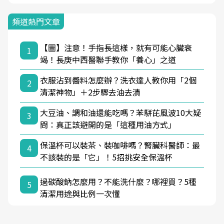
頻道熱門文章
【圖】注意！手指長這樣，就有可能心臟衰
1
竭！長庚中西醫聯手教你「養心」之道
衣服沾到醬料怎麼辦？洗衣達人教你用「2個
2
清潔神物」＋2步驟去油去漬
大豆油、調和油還能吃嗎？苯駢芘風波10大疑
3
問：真正該避開的是「這種用油方式」
保溫杯可以裝茶、裝咖啡嗎？腎臟科醫師：最
4
不該裝的是「它」！5招挑安全保溫杯
過碳酸鈉怎麼用？不能洗什麼？哪裡買？5種
5
清潔用途與比例一次懂