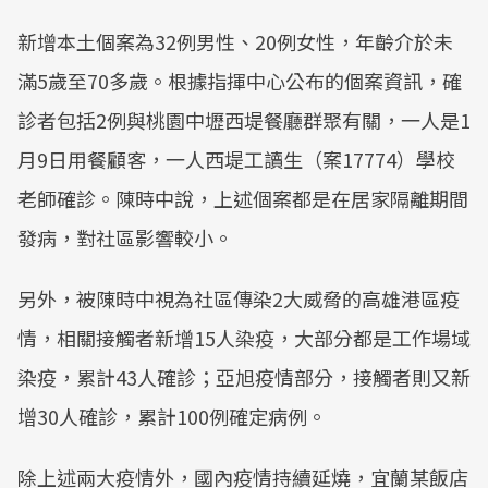
新增本土個案為32例男性、20例女性，年齡介於未
滿5歲至70多歲。根據指揮中心公布的個案資訊，確
診者包括2例與桃園中壢西堤餐廳群聚有關，一人是1
月9日用餐顧客，一人西堤工讀生（案17774）學校
老師確診。陳時中說，上述個案都是在居家隔離期間
發病，對社區影響較小。
另外，被陳時中視為社區傳染2大威脅的高雄港區疫
情，相關接觸者新增15人染疫，大部分都是工作場域
染疫，累計43人確診；亞旭疫情部分，接觸者則又新
增30人確診，累計100例確定病例。
除上述兩大疫情外，國內疫情持續延燒，宜蘭某飯店