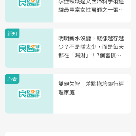
孕症領域達文西婦科手術經
驗最豐富女性醫師之一張永
玲領軍，打造全台首創「生
殖銀行概念形象館」，攜手
新知
光田醫院建構360度女性健
明明薪水沒變，錢卻越存越
康照護生態圈
少？不是賺太少，而是每天
都在「漏財」！7個習慣一
次看
心靈
雙親失智 差點拖垮銀行經
理家庭