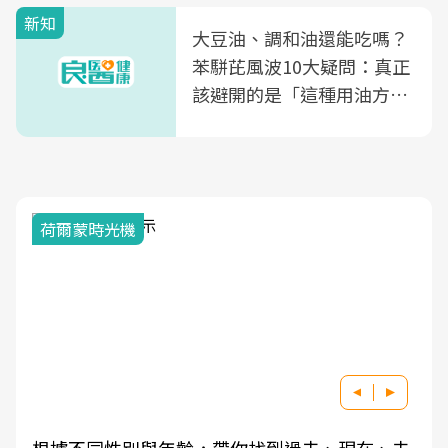
新知
大豆油、調和油還能吃嗎？
苯駢芘風波10大疑問：真正
該避開的是「這種用油方
式」
荷爾蒙時光機