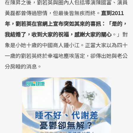
在陳昇之後，劉若英與圈內人包括導演陳國富、演員
黃磊都曾傳過戀情，但最後皆無疾而終。
直到2011
年，劉若英在官網上宣布突如其來的喜訊：「是的，
我結婚了，收到大家的祝福，感謝大家的關心
。」對
象是小她十歲的中國商人鍾小江。正當大家以為四十
一歲的劉若英終於幸福地塵埃落定，卻傳出她與老公
分房睡的消息。