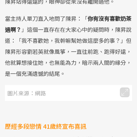
陳昇站得遠遠的，眼神卻從來沒有離開過他。
當主持人單刀直入地問了陳昇：「
你有沒有喜歡奶茶
過啊？
」這個一直存在在大家心中的疑問時，陳昇說
道：「我不喜歡她，我幹嘛幫她做這麼多的事？」但
陳昇形容劉若英就像風箏，一直往前跑、跑得好遠，
他就算想接住她，也無能為力，暗示兩人間的緣分，
是一個充滿遺憾的結尾。
圖片來源：網路
歷經多段戀情 41歲終宣布喜訊