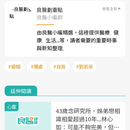
查看全部
良醫劃重點
良醫小編群
由良醫小編精選，這裡提供醫療
健
、
康
生活...等，讀者需要的重要時事
、
與新知整理
。
#婚姻
#獨處
#自我
#劉若英
延伸閱讀
心靈
43歲念研究所、姊弟戀相
識相愛超過10年...林心
如：可能不夠完美，但還