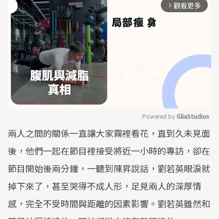
觀看更多
arrow_forward_ios
Powered by 
GliaStudios
兩人之間的關係一直讓大家霧裡看花，直到久未見面
Mute
後，他們一起在節目裡接受將近一小時的專訪，卻在
節目開始後兩分鐘，一聽到陳昇說話，劉若英眼淚就
掉下來了，甚至哭得不成人形，足見兩人的深厚情
感，完全不受時間與距離的因素影響。劉若英雖然和