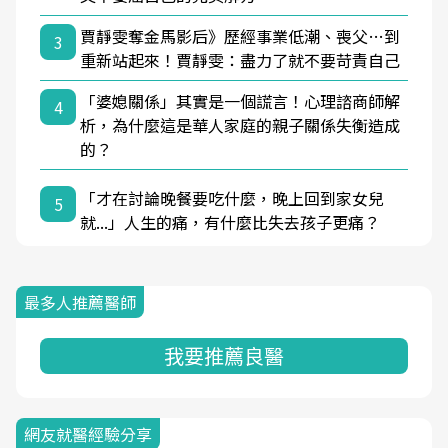
賈靜雯奪金馬影后》歷經事業低潮、喪父…到
3
重新站起來！賈靜雯：盡力了就不要苛責自己
「婆媳關係」其實是一個謊言！心理諮商師解
4
析，為什麼這是華人家庭的親子關係失衡造成
的？
「才在討論晚餐要吃什麼，晚上回到家女兒
5
就...」人生的痛，有什麼比失去孩子更痛？
最多人推薦醫師
我要推薦良醫
網友就醫經驗分享