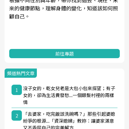
根據不同性別與年齡，帶你找到過去、現在、未
來的健康節點，理解身體的變化，知道該如何照
顧自己。
前往專題
頻道熱門文章
沒子女的，乾女兒老是大包小包來探望；有子
1
女的，卻為生活費發愁...一個銀髮村裡的兩樣
情
「去婆家，吃完飯該洗碗嗎？」那些引起婆媳
2
紛爭的根源...「資深媳婦」教妳：讓婆家滿意
又不委屈自己的完美解方