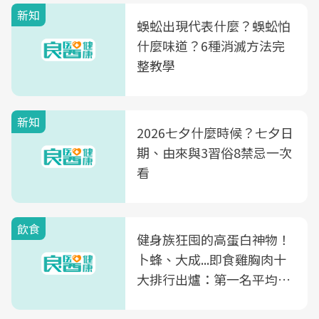
新知
蜈蚣出現代表什麼？蜈蚣怕
什麼味道？6種消滅方法完
整教學
新知
2026七夕什麼時候？七夕日
期、由來與3習俗8禁忌一次
看
飲食
健身族狂囤的高蛋白神物！
卜蜂、大成...即食雞胸肉十
大排行出爐：第一名平均一
片不到50元