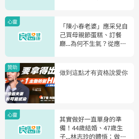
是很喜歡這樣的自己
心靈
「陳小春老婆」應采兒自
己買母親節蛋糕、訂餐
廳...為何不生氣？從應采
兒「自我感動法」看出婚
姻成功關鍵
心靈
其實做好一直單身的準
備！44歲結婚、47歲生
子...林志玲的體悟：做一