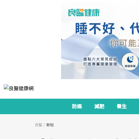
防癌
減肥
養生
良醫
新知