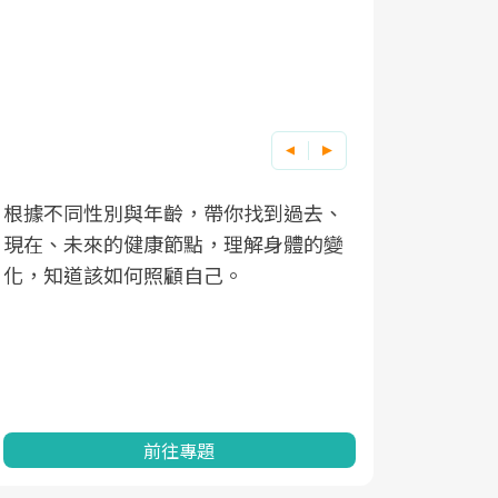
根據不同性別與年齡，帶你找到過去、
因應超高齡
現在、未來的健康節點，理解身體的變
「2025
化，知道該如何照顧自己。
康促進為目
民眾健康的
查、數據分
一起成為台
前往專題