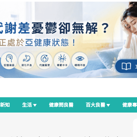
新知
生活
健康問良醫
百大良醫
健康
良醫生活祭
我與健康韌性的距離