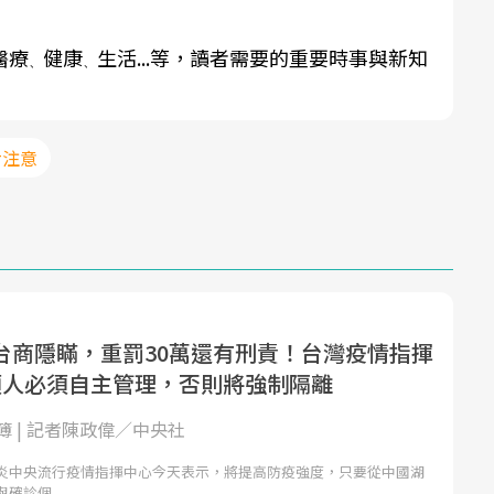
醫療
健康
生活...等，讀者需要的重要時事與新知
、
、
#注意
台商隱瞞，重罰30萬還有刑責！台灣疫情指揮
類人必須自主管理，否則將強制隔離
簿 | 記者陳政偉／中央社
炎中央流行疫情指揮中心今天表示，將提高防疫強度，只要從中國湖
與確診個