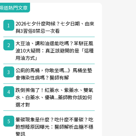
頻道熱門文章
2026七夕什麼時候？七夕日期、由來
1
與3習俗8禁忌一次看
大豆油、調和油還能吃嗎？苯駢芘風
2
波10大疑問：真正該避開的是「這種
用油方式」
公廁的馬桶，你敢坐嗎...》馬桶坐墊
3
會傳染性病嗎？醫師有解
跌倒擦傷了！紅藥水、紫藥水、雙氧
4
水、白藥水、優碘...藥師教你該如何
選才對
暈碳現象是什麼？吃什麼不暈碳？吃
5
飽想睡原因曝光：醫師解析血糖不穩
警訊