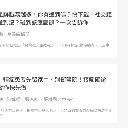
足跡越滾越多，你有遇到嗎？快下載「社交距
，碰到沒？碰到該怎麼辦？一次告訴你
 | 良醫編輯部
制署近日推出「台灣社交距離App」，利用科技記錄接觸者，以去中
》輕症患者先留家中、別衝醫院！接觸確診
個動作快先做
簿 | 陳婕翎、張茗喧、張雄風／中央社
武漢肺炎本土病例，指揮中心今天表示，台北區的醫院負壓隔離病房空床
呼