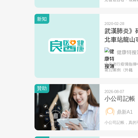
新知
2020-02-28
武漢肺炎》確
北車站龍山
健康特搜簿
中央流行疫情指揮
第32案例（外籍