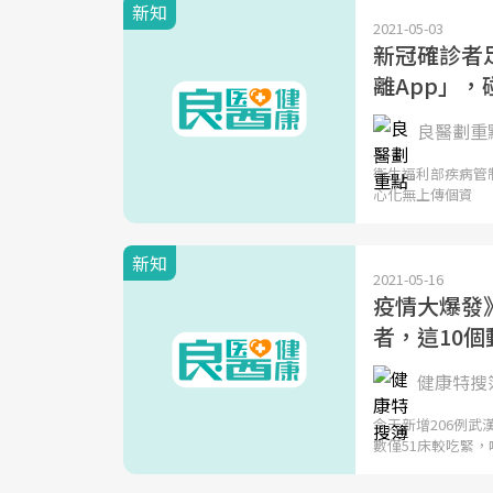
新知
2021-05-03
新冠確診者
離App」
良醫劃重點
衛生福利部疾病管
心化無上傳個資
新知
2021-05-16
疫情大爆發
者，這10
健康特搜
今天新增206例
數僅51床較吃緊，