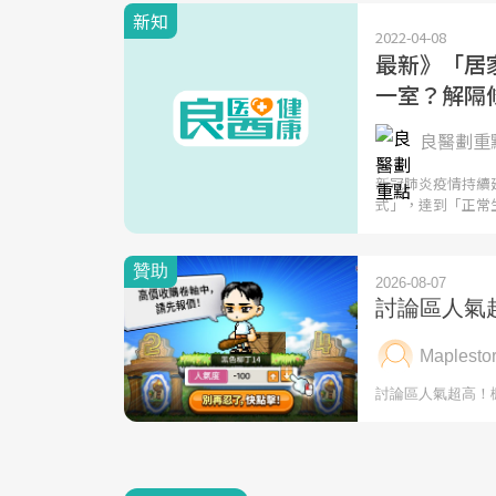
新知
2022-04-08
最新》「居
一室？解隔
良醫劃重點
新冠肺炎疫情持續
式」，達到「正常