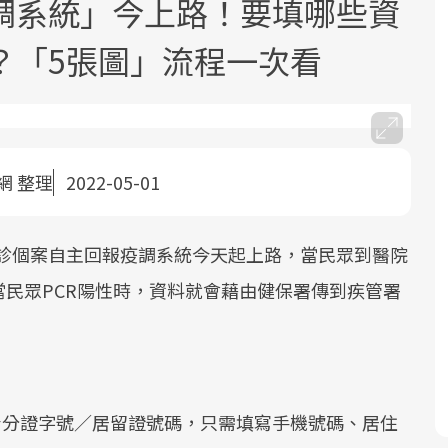
調系統」今上路！要填哪些資
？「5張圖」流程一次看
網 整理
2022-05-01
面對超高齡社會的浪潮，台灣正在快速
2025年，就到良醫生活祭體驗「一站式
良醫健康網從「換季的身體變化」出
邁向「健康照護」的新時代。隨著國家
健康新生活」，從講座、體驗到運動，
發，透過醫學觀點與日常感受的對話，
政策如「健康台灣推動委員會」與「長
全面啟動你的健康革命！
建立對亞健康的認知，進而引導實際的
，確診個案自主回報疫調系統今天起上路，當民眾到醫院
照3.0」的推進，「預防醫學」已成全民
改善行動。
民眾PCR陽性時，資料就會藉由健保署傳到疾管署
關注的核心議題。然而，健檢不只是醫
。
療院所的服務，更是民眾了解自身健康
狀況、啟動健康管理的重要起點。
前往專題
前往專題
前往專題
身分證字號／居留證號碼，只需填寫手機號碼、居住