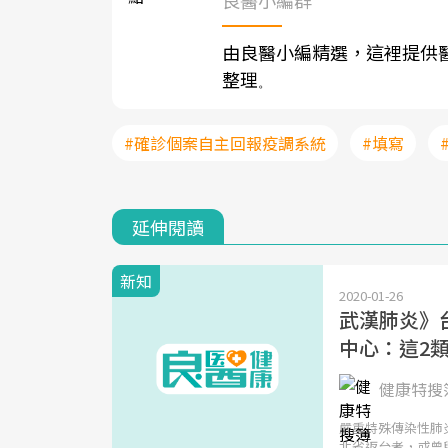
由良醫小編精選，這裡提供
整理
。
#確診個案自主回報疫調系統
#填寫
延伸閱讀
新知
2020-01-26
武漢肺炎》
中心：這2
健康特搜
嚴重特殊傳染性肺
北省返台者，或曾