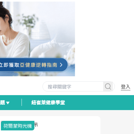
登入
專題
紐崔萊健康學堂
荷爾蒙時光機
2025健檢