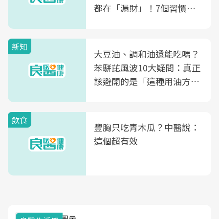
都在「漏財」！7個習慣一
次看
新知
大豆油、調和油還能吃嗎？
苯駢芘風波10大疑問：真正
該避開的是「這種用油方
式」
飲食
豐胸只吃青木瓜？中醫說：
這個超有效