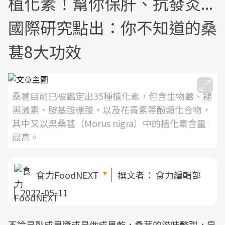
植化素！幫你保肝、抗發炎...
國際研究點出：你不知道的桑
葚8大功效
桑葚目前已被鑑定出35種植化素，包含生物鹼、褪
黑激素、胺基酸糖酸，以及花青素等酚類化合物，
其中又以黑桑葚（Morus nigra）中的植化素含量
最高。
食力FoodNEXT
撰文者：
食力編輯部
2022-05-11
不論是製成果醬或是做成果乾，桑葚的滋味酸甜，是