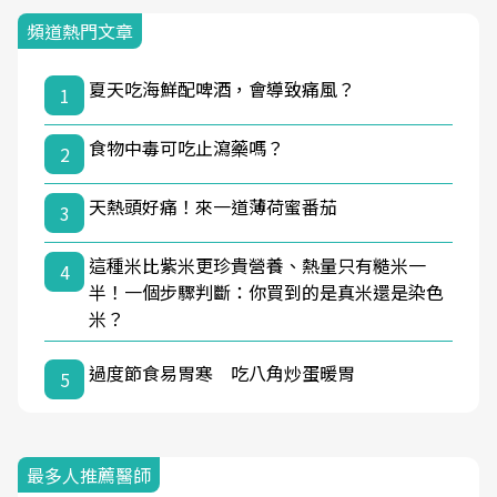
頻道熱門文章
夏天吃海鮮配啤酒，會導致痛風？
1
食物中毒可吃止瀉藥嗎？
2
天熱頭好痛！來一道薄荷蜜番茄
3
這種米比紫米更珍貴營養、熱量只有糙米一
4
半！一個步驟判斷：你買到的是真米還是染色
米？
過度節食易胃寒 吃八角炒蛋暖胃
5
最多人推薦醫師