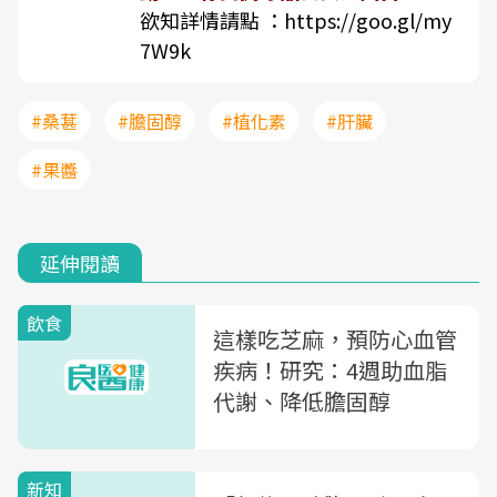
欲知詳情請點 ：
https://goo.gl/my
7W9k
#桑葚
#膽固醇
#植化素
#肝臟
#果醬
延伸閱讀
飲食
這樣吃芝麻，預防心血管
疾病！研究：4週助血脂
代謝、降低膽固醇
新知