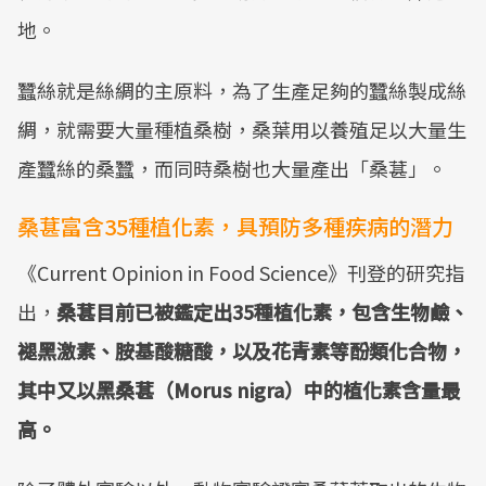
地。
蠶絲就是絲綢的主原料，為了生產足夠的蠶絲製成絲
綢，就需要大量種植桑樹，桑葉用以養殖足以大量生
產蠶絲的桑蠶，而同時桑樹也大量產出「桑葚」。
桑葚富含35種植化素，具預防多種疾病的潛力
《Current Opinion in Food Science》刊登的研究指
出，
桑葚目前已被鑑定出35種植化素，包含生物鹼、
褪黑激素、胺基酸糖酸，以及花青素等酚類化合物，
其中又以黑桑葚（Morus nigra）中的植化素含量最
高。