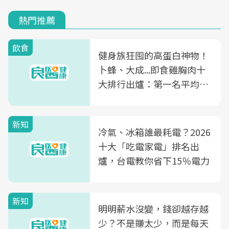
熱門推薦
飲食
健身族狂囤的高蛋白神物！
卜蜂、大成...即食雞胸肉十
大排行出爐：第一名平均一
片不到50元
新知
冷氣、冰箱誰最耗電？2026
十大「吃電家電」排名出
爐，台電教你省下15％電力
新知
明明薪水沒變，錢卻越存越
少？不是賺太少，而是每天