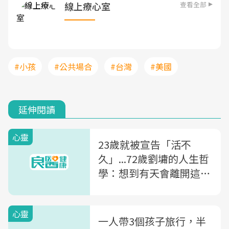
查看全部
線上療心室
#小孩
#公共場合
#台灣
#美國
延伸閱讀
心靈
23歲就被宣告「活不
久」...72歲劉墉的人生哲
學：想到有天會離開這世
界，我連半天都不混！
心靈
一人帶3個孩子旅行，半