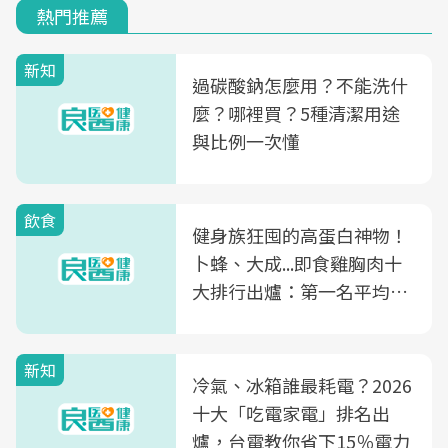
熱門推薦
新知
過碳酸鈉怎麼用？不能洗什
麼？哪裡買？5種清潔用途
與比例一次懂
飲食
健身族狂囤的高蛋白神物！
卜蜂、大成...即食雞胸肉十
大排行出爐：第一名平均一
片不到50元
新知
冷氣、冰箱誰最耗電？2026
十大「吃電家電」排名出
爐，台電教你省下15％電力