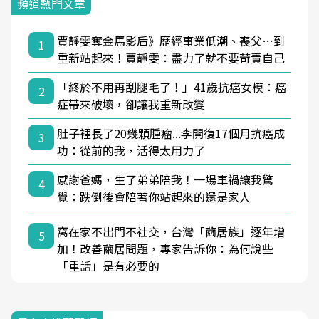
頻道熱門文章
賈靜雯奪金馬影后》歷經事業低潮、喪父…到
1
重新站起來！賈靜雯：盡力了就不要苛責自己
「終於不用再刮腿毛了！」41歲抗癌女模：癌
2
症帶來破壞，卻讓我重新改變
肚子裡長了20幾顆腫瘤...李開復17個月抗癌成
3
功：從前的我，活得太用力了
感謝爸媽，生了弟弟陪我！一場車禍讓我驚
4
覺：跌倒後會陪著你站起來的還是家人
窩在家不出門不社交，台灣「繭居族」逐年增
5
加！改善繭居問題，專家告訴你：為何說些
「重話」是有必要的