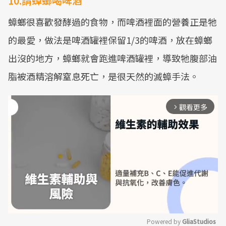
10.請蟑螂喝啤酒
蟑螂很喜歡發酵過的食物，而啤酒裡面的營養正是牠
的最愛，做法是啤酒罐裡保留1/3的啤酒，放在蟑螂
出沒的地方，蟑螂就會跑進啤酒罐裡，導致牠腹部油
脂被酒精溶解窒息死亡，是很天然的滅蟑手法。
觀看更多
arrow_forward_ios
Powered by 
GliaStudios