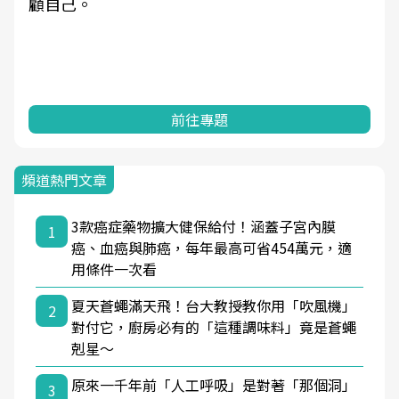
顧自己。
前往專題
頻道熱門文章
3款癌症藥物擴大健保給付！涵蓋子宮內膜
1
癌、血癌與肺癌，每年最高可省454萬元，適
用條件一次看
夏天蒼蠅滿天飛！台大教授教你用「吹風機」
2
對付它，廚房必有的「這種調味料」竟是蒼蠅
剋星～
原來一千年前「人工呼吸」是對著「那個洞」
3