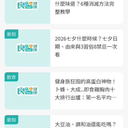
什麼味道？6種消滅方法完
整教學
新知
2026七夕什麼時候？七夕日
期、由來與3習俗8禁忌一次
看
飲食
健身族狂囤的高蛋白神物！
卜蜂、大成...即食雞胸肉十
大排行出爐：第一名平均一
片不到50元
新知
大豆油、調和油還能吃嗎？