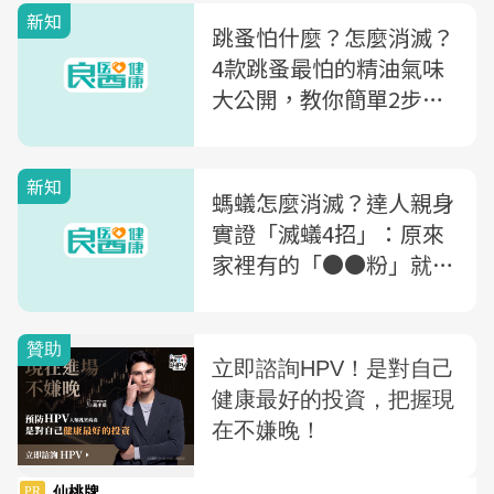
新知
跳蚤怕什麼？怎麼消滅？
4款跳蚤最怕的精油氣味
大公開，教你簡單2步驟
自製精油
新知
螞蟻怎麼消滅？達人親身
實證「滅蟻4招」：原來
家裡有的「●●粉」就有
用！