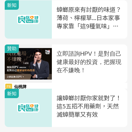
新知
蟑螂原來有討厭的味道？
薄荷、檸檬草...日本家事
專家靠「這9種氣味」，
讓家中6年看不見蟑螂
新知
讓蟑螂討厭你家就對了！
這5五招不用藥劑，天然
滅蟑簡單又有效