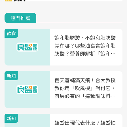
熱門推薦
飲食
飽和脂肪酸、不飽和脂肪酸
差在哪？哪些油富含飽和脂
肪酸？營養師解析「飽和脂
肪酸」的優缺點、建議攝取
量
新知
夏天蒼蠅滿天飛！台大教授
教你用「吹風機」對付它，
廚房必有的「這種調味料」
竟是蒼蠅剋星～
新知
蜈蚣出現代表什麼？蜈蚣怕