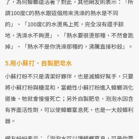
了，為何蟑螂還活著？對此，其他網友則表示： 「所
謂100度C的熱水跟這個用來洗澡的熱水是不同
的」、「100度C的水燙馬上死，完全沒有還手餘
地，洗澡水不夠燙」、「熱水要很燙那種，不然會跑
掉」、「熱水不是你洗澡那種的，沸騰直接秒殺」。
5.用小蘇打、自製肥皂水
小蘇打粉不只是清潔好夥伴，也是滅蟑好幫手，只要
將小蘇打粉與糖混和，當鹼性小蘇打粉進入蟑螂消化
道後，牠就會慢慢死亡；另外自製肥皂、泡泡水因含
有界面活性劑，可以使蟑螂窒息死，也是一大殺蟑利
器。
網友紛紛表示：「泡泡水可以讓蟑螂窒息，可是你要