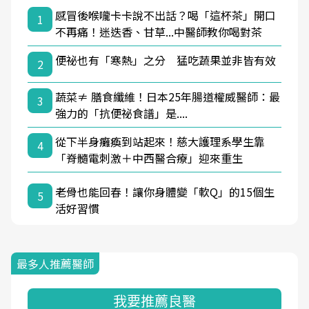
感冒後喉嚨卡卡說不出話？喝「這杯茶」開口
1
不再痛！迷迭香、甘草...中醫師教你喝對茶
便祕也有「寒熱」之分 猛吃蔬果並非皆有效
2
蔬菜≠ 膳食纖維！日本25年腸道權威醫師：最
3
強力的「抗便祕食譜」是....
從下半身癱瘓到站起來！慈大護理系學生靠
4
「脊髓電刺激＋中西醫合療」迎來重生
老骨也能回春！讓你身體變「軟Q」的15個生
5
活好習慣
最多人推薦醫師
我要推薦良醫