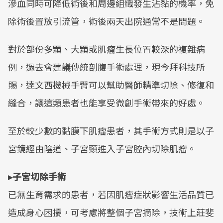
滲血同時可降低術後和周邊組織發生沾黏的機率，免
除術後置放引流管，術後兩天出院通常不是問題。
對於部份多顆、大顆或肌瘤生長位置較深的複雜病
例，過去會建議傳統剖腹手術處理，現今拜科技所
賜，達文西機械手臂可以幫助醫師精準切除、修復和
縫合，讓這類患者也能享受微創手術帶來的好處。
至於較少數的黏膜下肌瘤患者，其手術方式則是以子
宮鏡經由陰道、子宮頸進入子宮腔內切除肌瘤。
▸子宮切除手術
已無生育需求的患者，若因肌瘤症狀影響生活品質已
造成身心困擾，可考慮將整個子宮摘除，技術上莊斐