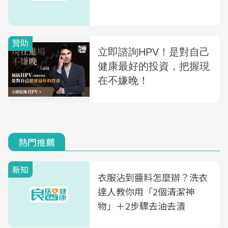
熱門推薦
新知
衣服沾到醬料怎麼辦？洗衣
達人教你用「2個清潔神
物」＋2步驟去油去漬