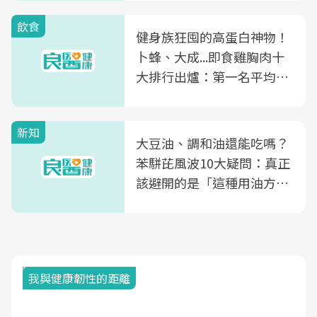
飲食
健身族狂囤的高蛋白神物！
卜蜂、大成...即食雞胸肉十
大排行出爐：第一名平均一
片不到50元
新知
大豆油、調和油還能吃嗎？
苯駢芘風波10大疑問：真正
該避開的是「這種用油方
式」
我與健康韌性的距離