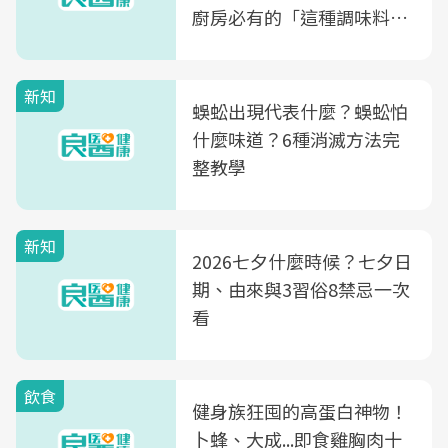
廚房必有的「這種調味料」
竟是蒼蠅剋星～
新知
蜈蚣出現代表什麼？蜈蚣怕
什麼味道？6種消滅方法完
整教學
新知
2026七夕什麼時候？七夕日
期、由來與3習俗8禁忌一次
看
飲食
健身族狂囤的高蛋白神物！
卜蜂、大成...即食雞胸肉十