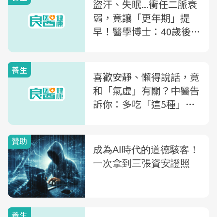
盜汗、失眠...衝任二脈衰
弱，竟讓「更年期」提
早！醫學博士：40歲後該
吃這碗「護心粥」養身
養生
喜歡安靜、懶得說話，竟
和「氣虛」有關？中醫告
訴你：多吃「這5種」食
物，恢復好精神
養生