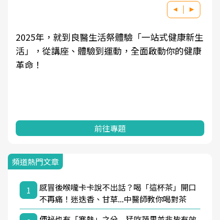
良醫健康網從「換季的身體變化」出發，透過醫
學觀點與日常感受的對話，建立對亞健康的認
知，進而引導實際的改善行動。
前往專題
頻道熱門文章
感冒後喉嚨卡卡說不出話？喝「這杯茶」開口
1
不再痛！迷迭香、甘草...中醫師教你喝對茶
便祕也有「寒熱」之分 猛吃蔬果並非皆有效