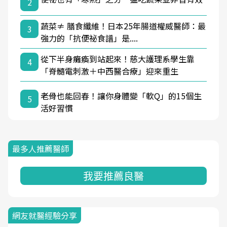
2
蔬菜≠ 膳食纖維！日本25年腸道權威醫師：最
3
強力的「抗便祕食譜」是....
從下半身癱瘓到站起來！慈大護理系學生靠
4
「脊髓電刺激＋中西醫合療」迎來重生
老骨也能回春！讓你身體變「軟Q」的15個生
5
活好習慣
最多人推薦醫師
我要推薦良醫
網友就醫經驗分享