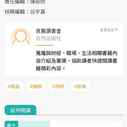
責任編輯：陳宛欣
核稿編輯：呂宇真
查看全部
良醫讀書會
合作出版社
蒐羅與財經、職場、生活相關書籍內
容介紹及書摘，協助讀者快速閱讀書
籍精彩內容。
#氣血
#脂肪
#月經
#瘀青
延伸閱讀
養生