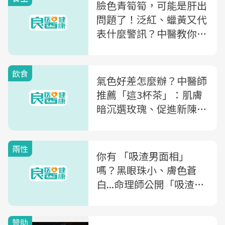
臉色青筍筍，可能是肝出
問題了！泛紅、蠟黃又代
表什麼警訊？中醫教你從
臉色看「身體五臟健康」
飲食
氣色好差怎麼辦？中醫師
推薦「這3杯茶」：肌膚
暗沉選玫瑰、促進新陳代
謝喝「它」
兩性
你有 「吸渣男面相」
嗎？黑眼珠小、膚色蒼
白...命理師公開「吸渣體
質」6大特徵