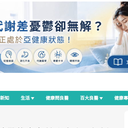
新知
生活
健康問良醫
百大良醫
健康
良醫生活祭
我與健康韌性的距離