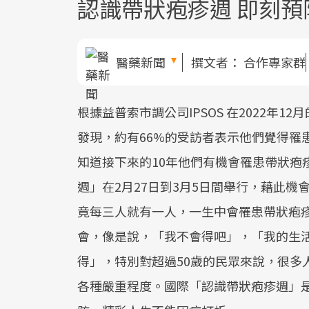
認識帶狀疱疹週 即刻預
醫藥新聞
撰文者：
合作專家群
根據益普索市調公司IPSOS 在2022年1
發現，約有66%的受訪者表示他們覺得罹
知道接下來的10年他們有機會罹患帶狀疱疹
週」在2月27日到3月5日間舉行，藉此
竟每三人就有一人，一生中會罹患帶狀疱疹
會，像是說，「我不會得吧」，「我的生
得」，特別對超過50歲的民眾來說，很多
各種嚴重程度。國際「認識帶狀疱疹週」