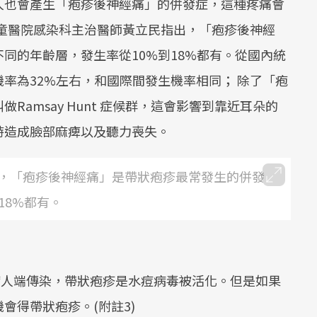
人也會產生「疱疹後神經痛」的併發症，這種疼痛會
Mute
兒童醫院感染科主治醫師黃立民指出，「疱疹後神經
同的年齡層，發生率從10%到18%都有。從國內統
率為32%左右，和國際間發生機率相同； 除了「疱
amsay Hunt 症候群，這會影響到靠近耳朵的
時造成臉部麻痺以及聽力喪失。
，「疱疹後神經痛」是帶狀疱疹最常發生的併發
18%都有。
病人端傳染，帶狀疱疹是水痘病毒被活化。但是如果
會得帶狀疱疹。(附註3)