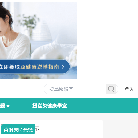
登入
專題
紐崔萊健康學堂
荷爾蒙時光機
2025健檢