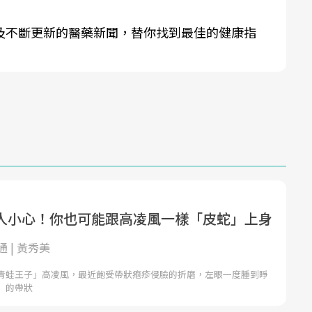
及不斷更新的醫藥新聞，替你找到最佳的健康指
人小心！你也可能跟高凌風一樣「皮蛇」上身
 | 黃秀美
青蛙王子」高凌風，最近飽受帶狀疱疹侵臉的折磨，左眼一度腫到睜
」的帶狀