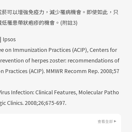
戒菸可以增強免疫力，減少罹病機會。即使如此，只
低罹患帶狀疱疹的機會。(附註3)
| Ipsos
e on Immunization Practices (ACIP), Centers for
Prevention of herpes zoster: recommendations of
on Practices (ACIP). MMWR Recomm Rep. 2008;57
irus Infection: Clinical Features, Molecular Patho
ic Clinics. 2008;26;675-697.
查看全部