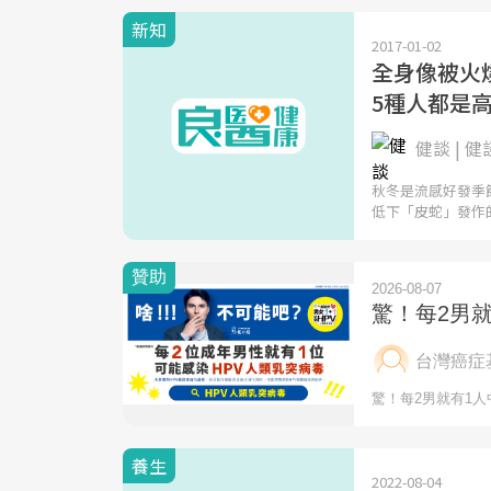
新知
2017-01-02
全身像被火
5種人都是
健談 | 健
秋冬是流感好發季
低下「皮蛇」發作
養生
2022-08-04