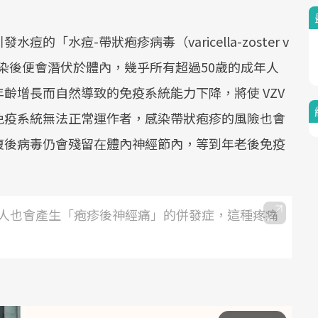
「水痘-帶狀疱疹病毒（varicella-zoster v
次感染後便會潛伏於體內，幾乎所有超過50歲的成年人
齡增長而自然導致的免疫系統能力下降，將使 VZV
免疫系統無法正常運作者，感染帶狀疱疹的風險也會
復後病毒仍會殘留在體內神經節內，等到年老後免疫
人也會產生「疱疹後神經痛」的併發症，這種疼痛