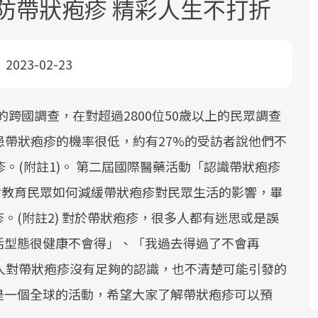
防帶狀疱疹 精彩人生不打折
2023-02-23
2月的跨國調查，在對超過2800位50歲以上的民眾調查
面對超高齡社會的浪潮，台灣正在快速
2025年，就到良醫生活祭體驗「一站式
良醫健康網從「換季的身體變化」出
患帶狀疱疹的機率很低，約有27%的受訪者說他們不
邁向「健康照護」的新時代。隨著國家
健康新生活」，從講座、體驗到運動，
發，透過醫學觀點與日常感受的對話，
。(附註1)。 第二屆國際醫藥活動「認識帶狀疱疹
政策如「健康台灣推動委員會」與「長
全面啟動你的健康革命！
建立對亞健康的認知，進而引導實際的
機會教育民眾如何減緩帶狀疱疹對民眾生活的影響，畢
照3.0」的推進，「預防醫學」已成全民
改善行動。
關注的核心議題。然而，健檢不只是醫
。(附註2) 對於帶狀疱疹，很多人都有迷思或是誤
療院所的服務，更是民眾了解自身健康
活型態很健康不會得」、「我過去得過了不會再
狀況、啟動健康管理的重要起點。
人對帶狀疱疹沒有足夠的認識，也不清楚可能引發的
前往專題
前往專題
前往專題
是一個全球的活動，希望大家了解帶狀疱疹可以預