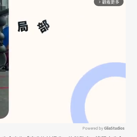
觀看更多
arrow_forward_ios
Powered by 
GliaStudios