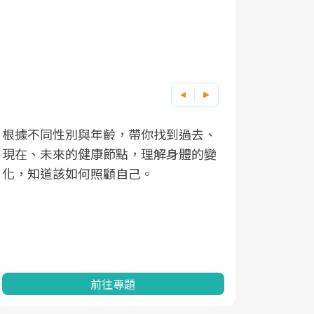
根據不同性別與年齡，帶你找到過去、
因應超高齡
現在、未來的健康節點，理解身體的變
「2025
化，知道該如何照顧自己。
康促進為目
民眾健康的
查、數據分
一起成為台
前往專題