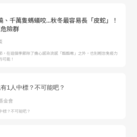
燒、千萬隻螞蟻咬...秋冬最容易長「皮蛇」！
高危險群
談
節，在這個季節除了擔心感染流感「酷酷嗽」之外，也別輕忽免疫力
的可能！