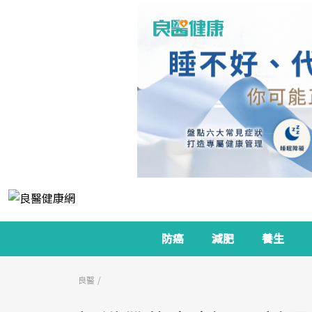
防癌
減肥
養生
良醫