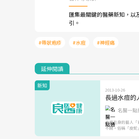
匯集最關鍵的醫藥新知，以
引。
#帶狀疱疹
#水痘
#神經痛
延伸閱讀
新知
2013-10-26
長過水痘的
名醫一點通
血癌在身的藝人「
不開。俗稱「皮蛇