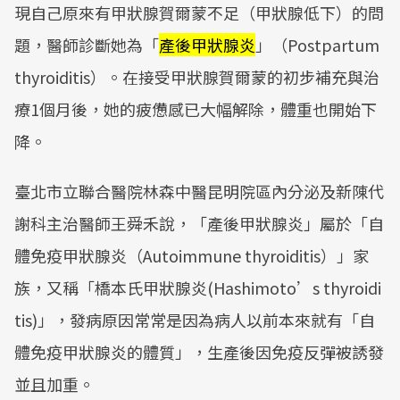
現自己原來有甲狀腺賀爾蒙不足（甲狀腺低下）的問
題，醫師診斷她為「
產後甲狀腺炎
」（Postpartum
thyroiditis）。在接受甲狀腺賀爾蒙的初步補充與治
療1個月後，她的疲憊感已大幅解除，體重也開始下
降。
臺北市立聯合醫院林森中醫昆明院區內分泌及新陳代
謝科主治醫師王舜禾說，「產後甲狀腺炎」屬於「自
體免疫甲狀腺炎（Autoimmune thyroiditis）」家
族，又稱「橋本氏甲狀腺炎(Hashimoto’s thyroidi
tis)」，發病原因常常是因為病人以前本來就有「自
體免疫甲狀腺炎的體質」，生產後因免疫反彈被誘發
並且加重。