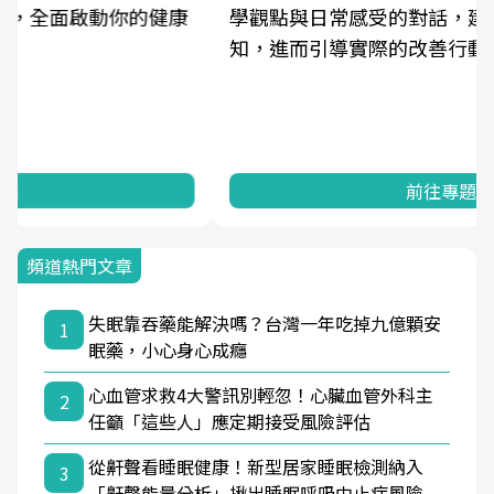
學觀點與日常感受的對話，建立對亞健康的認
知，進而引導實際的改善行動。
前往專題
頻道熱門文章
失眠靠吞藥能解決嗎？台灣一年吃掉九億顆安
1
眠藥，小心身心成癮
心血管求救4大警訊別輕忽！心臟血管外科主
2
任籲「這些人」應定期接受風險評估
從鼾聲看睡眠健康！新型居家睡眠檢測納入
3
「鼾聲能量分析」揪出睡眠呼吸中止症風險