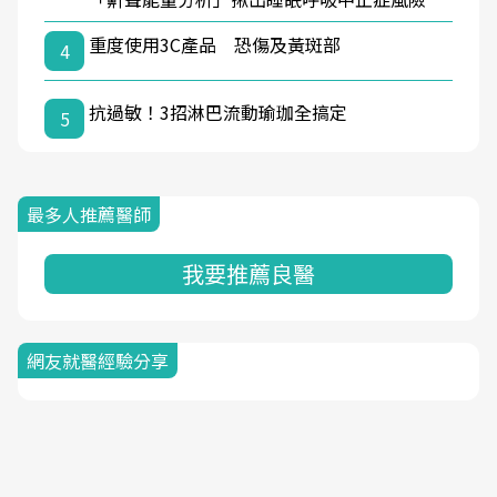
重度使用3C產品 恐傷及黃斑部
4
抗過敏！3招淋巴流動瑜珈全搞定
5
最多人推薦醫師
我要推薦良醫
網友就醫經驗分享