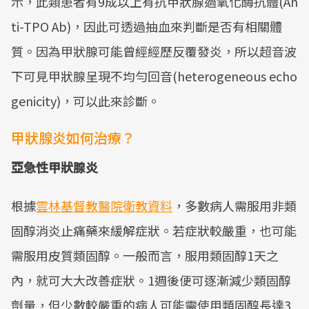
示，此類患者有9成以上有抗甲狀腺過氧化酶抗體(An
ti-TPO Ab)，因此可透過抽血來判斷是否有相關體
質。因為甲狀腺可能曾經經歷反覆發炎，所以超音波
下可見甲狀腺呈現不均勻回音(heterogeneous echo
genicity)，可以此來診斷。
甲狀腺炎如何治療？
亞急性甲狀腺炎
根據
雲林基督教醫院衛教資料
，多數病人需服用非類
固醇消炎止痛藥來緩解症狀。若症狀較嚴重，也可能
需服用皮質類固醇。一般而言，服用類固醇1天之
內，就可大大改善症狀。1週後便可逐漸減少類固醇
劑量，但少數較嚴重的病人可能需使用類固醇長達3