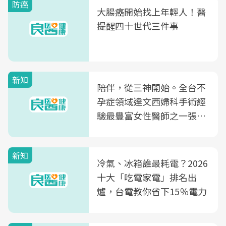
防癌
大腸癌開始找上年輕人！醫
提醒四十世代三件事
新知
陪伴，從三神開始。全台不
孕症領域達文西婦科手術經
驗最豐富女性醫師之一張永
玲領軍，打造全台首創「生
殖銀行概念形象館」，攜手
新知
光田醫院建構360度女性健
冷氣、冰箱誰最耗電？2026
康照護生態圈
十大「吃電家電」排名出
爐，台電教你省下15％電力