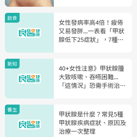
飲食
女性發病率高4倍！疲倦
又易發胖...一表看「甲狀
腺低下25症狀」，7種十
字花科蔬菜避免吃
新知
40+女性注意》甲狀腺腫
大致咳嗽、吞嚥困難...
「這情況」恐需手術治
療！甲狀腺腫大飲食禁忌
一次看
養生
甲狀腺是什麼？常見5種
甲狀腺疾病症狀、原因及
治療一次整理