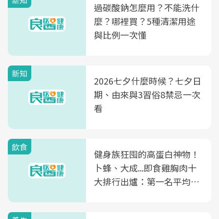
新知
過碳酸鈉怎麼用？不能洗什
麼？哪裡買？5種清潔用途
與比例一次懂
新知
2026七夕什麼時候？七夕日
期、由來與3習俗8禁忌一次
看
飲食
健身族狂囤的高蛋白神物！
卜蜂、大成...即食雞胸肉十
大排行出爐：第一名平均一
片不到50元