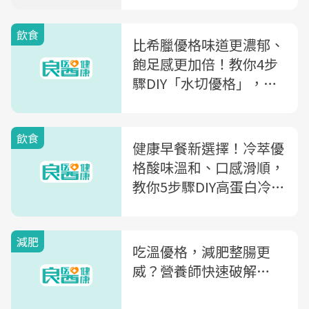
飲食
比希臘優格味道更濃郁、
飽足感更加倍！教你4步
驟DIY「水切優格」，想
減肥、減脂的快收藏～
飲食
健康早餐新選擇！冷萃優
格酸味溫和、口感滑順，
教你5步驟DIY高蛋白冷萃
優格
減肥
吃溫優格，減肥整腸更
威？營養師快速破解…