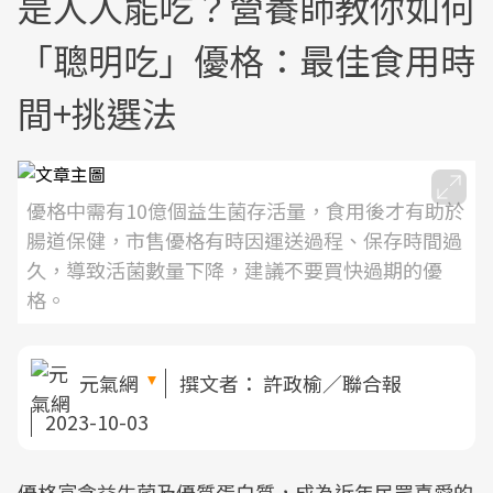
是人人能吃？營養師教你如何
「聰明吃」優格：最佳食用時
間+挑選法
優格中需有10億個益生菌存活量，食用後才有助於
腸道保健，市售優格有時因運送過程、保存時間過
久，導致活菌數量下降，建議不要買快過期的優
格。
元氣網
撰文者：
許政榆／聯合報
2023-10-03
優格富含益生菌及優質蛋白質，成為近年民眾喜愛的