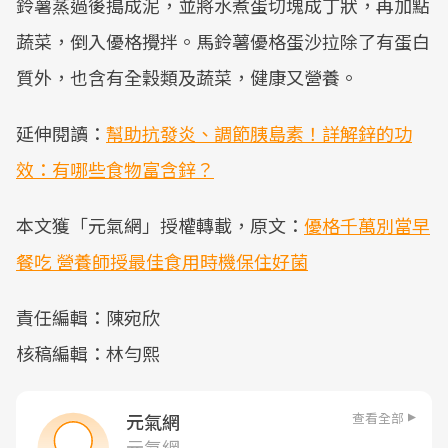
鈴薯蒸過後搗成泥，並將水煮蛋切塊成丁狀，再加點
蔬菜，倒入優格攪拌。馬鈴薯優格蛋沙拉除了有蛋白
質外，也含有全穀類及蔬菜，健康又營養。
延伸閱讀：
幫助抗發炎、調節胰島素！詳解鋅的功
效：有哪些食物富含鋅？
本文獲「元氣網」授權轉載，原文：
優格千萬別當早
餐吃 營養師授最佳食用時機保住好菌
責任編輯：陳宛欣
核稿編輯：林勻熙
查看全部
元氣網
元氣網