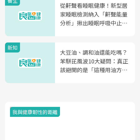
養生
從鼾聲看睡眠健康！新型居
家睡眠檢測納入「鼾聲能量
分析」揪出睡眠呼吸中止症
風險
新知
大豆油、調和油還能吃嗎？
苯駢芘風波10大疑問：真正
該避開的是「這種用油方
式」
我與健康韌性的距離