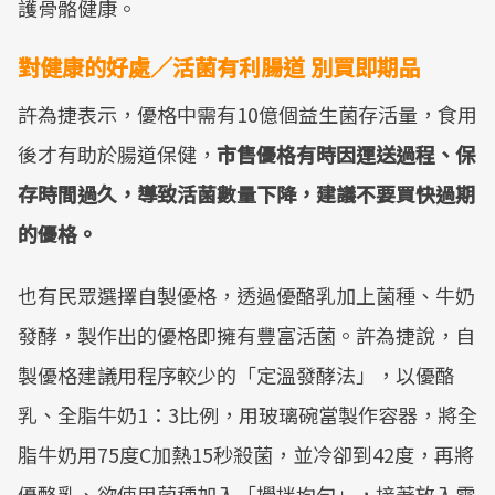
護骨骼健康。
對健康的好處／活菌有利腸道 別買即期品
許為捷表示，優格中需有10億個益生菌存活量，食用
後才有助於腸道保健，
市售優格有時因運送過程、保
存時間過久，導致活菌數量下降，建議不要買快過期
的優格。
也有民眾選擇自製優格，透過優酪乳加上菌種、牛奶
發酵，製作出的優格即擁有豐富活菌。許為捷說，自
製優格建議用程序較少的「定溫發酵法」，以優酪
乳、全脂牛奶1：3比例，用玻璃碗當製作容器，將全
脂牛奶用75度C加熱15秒殺菌，並冷卻到42度，再將
優酪乳、欲使用菌種加入「攪拌均勻」，接著放入電