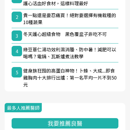
護心活血好食材，這樣料理最好
貴一點還是要忍痛買！絕對要選擇有機栽種的
2
10種蔬果
冬天護心超級食物 黑色覆盆子非吃不可
3
綠豆薏仁湯功效利濕消腫、防中暑！減肥可以
4
喝嗎？電鍋、瓦斯爐煮法教學
健身族狂囤的高蛋白神物！卜蜂、大成...即食
5
雞胸肉十大排行出爐：第一名平均一片不到50
元
最多人推薦醫師
我要推薦良醫