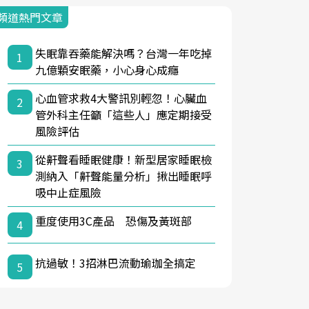
頻道熱門文章
失眠靠吞藥能解決嗎？台灣一年吃掉
1
九億顆安眠藥，小心身心成癮
心血管求救4大警訊別輕忽！心臟血
2
管外科主任籲「這些人」應定期接受
風險評估
從鼾聲看睡眠健康！新型居家睡眠檢
3
測納入「鼾聲能量分析」揪出睡眠呼
吸中止症風險
重度使用3C產品 恐傷及黃斑部
4
抗過敏！3招淋巴流動瑜珈全搞定
5