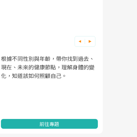
根據不同性別與年齡，帶你找到過去、
因應超高齡
現在、未來的健康節點，理解身體的變
「2025
化，知道該如何照顧自己。
康促進為目
民眾健康的
查、數據分
一起成為台
前往專題