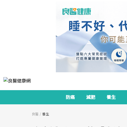
防癌
減肥
養生
良醫
養生