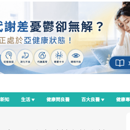
新知
生活
健康問良醫
百大良醫
健康
良醫生活祭
我與健康韌性的距離