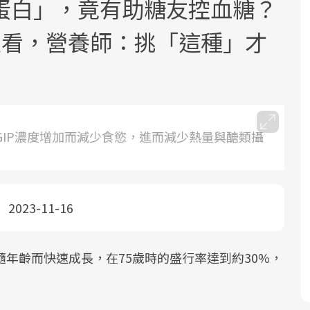
蛋白」，竟有助糖友控血糖？
次看，營養師：挑「這種」才
面對超高齡社會的浪潮，台灣正在快速
2025年，就到良醫生活祭體驗「一站式
良醫健康網從「換季的身體變化」出
和GIP濃度增加而減少食慾，進而減少熱量與醣類攝
邁向「健康照護」的新時代。隨著國家
健康新生活」，從講座、體驗到運動，
發，透過醫學觀點與日常感受的對話，
政策如「健康台灣推動委員會」與「長
全面啟動你的健康革命！
建立對亞健康的認知，進而引導實際的
照3.0」的推進，「預防醫學」已成全民
改善行動。
2023-11-16
關注的核心議題。然而，健檢不只是醫
療院所的服務，更是民眾了解自身健康
狀況、啟動健康管理的重要起點。
隨年齡而快速成長，在75歲時的盛行率達到約30%，
前往專題
前往專題
前往專題
！