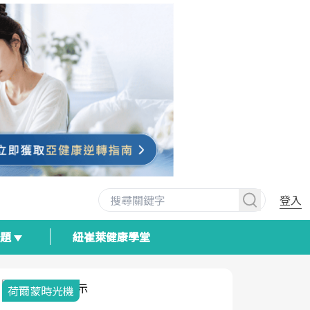
登入
專題
紐崔萊健康學堂
荷爾蒙時光機
2025健檢