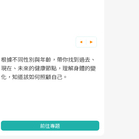
因應超高齡社會來臨，良醫健康網推動
「2025年健檢服務大調查」，以倡議健
康促進為目的，深耕健康篩檢之於台灣
民眾健康的關鍵角色，並透過問卷調
查、數據分析進行全年度報導。邀請您
一起成為台灣健康促進的推手之一！
前往專題