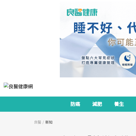
防癌
減肥
養生
良醫
新知