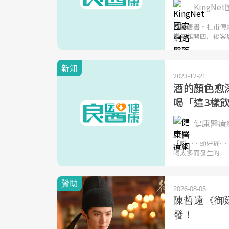
KingN
《舊唐書‧杜甫傳
當年離開四川後客
新知
2023-12-21
酒的顏色愈
喝「這3樣
健康醫療
「噁……頭好痛…
喝太多而發生的一