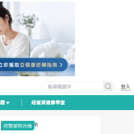
登入
專題
紐崔萊健康學堂
2025健檢服務大調查