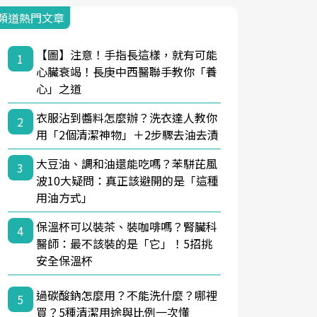
頻道熱門文章
【圖】注意！手指長這樣，就有可能
1
心臟衰竭！長庚中西醫聯手教你「養
心」之道
衣服沾到醬料怎麼辦？洗衣達人教你
2
用「2個清潔神物」＋2步驟去油去漬
大豆油、調和油還能吃嗎？苯駢芘風
3
波10大疑問：真正該避開的是「這種
用油方式」
保溫杯可以裝茶、裝咖啡嗎？腎臟科
4
醫師：最不該裝的是「它」！5招挑
安全保溫杯
過碳酸鈉怎麼用？不能洗什麼？哪裡
5
買？5種清潔用途與比例一次懂