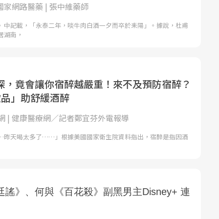
et國家網路醫藥 | 張中維藥師
》中記載，「永泰二年，啖牛肉白酒一夕而卒於耒陽」。據說，杜甫
居湖南，
深，竟會讓你宿醉越嚴重！來不及預防宿醉？
飲品」助舒緩酒醉
網 | 健康醫療網／記者鄭宜芬外電報導
…昨天喝太多了……」根據美國國家衛生院資料指出，宿醉是指因酒