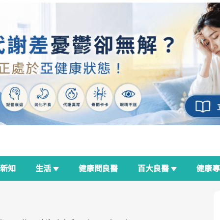
新知
生活
健康問良醫
百大良醫
健康
良醫生活祭
我與健康韌性的距離
荷爾蒙時光機