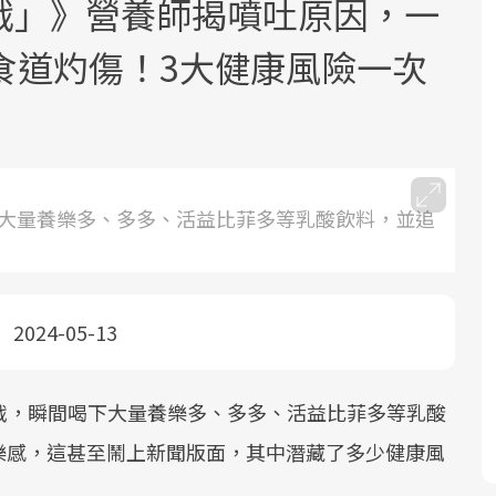
多挑戰」》營養師揭噴吐原因，一
食道灼傷！3大健康風險一次
面對超高齡社會的浪潮，台灣正在快速
2025年，就到良醫生活祭體驗「一站式
良醫健康網從「換季的身體變化」出
根據不同性別與年齡，帶你找到過去、
喝下大量養樂多、多多、活益比菲多等乳酸飲料，並追
邁向「健康照護」的新時代。隨著國家
健康新生活」，從講座、體驗到運動，
發，透過醫學觀點與日常感受的對話，
現在、未來的健康節點，理解身體的變
政策如「健康台灣推動委員會」與「長
全面啟動你的健康革命！
建立對亞健康的認知，進而引導實際的
化，知道該如何照顧自己。
照3.0」的推進，「預防醫學」已成全民
改善行動。
2024-05-13
關注的核心議題。然而，健檢不只是醫
療院所的服務，更是民眾了解自身健康
狀況、啟動健康管理的重要起點。
挑戰，瞬間喝下大量養樂多、多多、活益比菲多等乳酸
前往專題
前往專題
前往專題
前往專題
樂感，這甚至鬧上新聞版面，其中潛藏了多少健康風