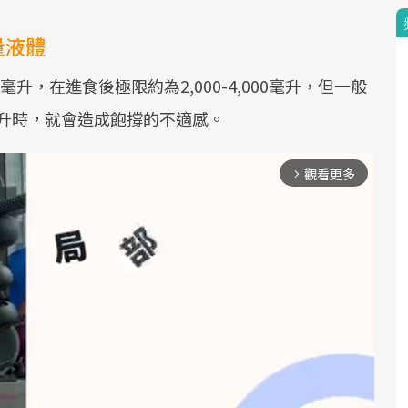
量液體
升，在進食後極限約為2,000-4,000毫升，但一般
00毫升時，就會造成飽撐的不適感。
觀看更多
arrow_forward_ios