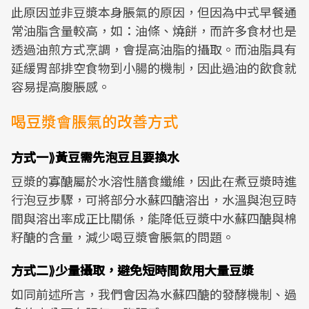
此原因並非豆漿本身脹氣的原因，但因為中式早餐通
常油脂含量較高，如：油條、燒餅，而許多食材也是
透過油煎方式烹調，會提高油脂的攝取。而油脂具有
延緩胃部排空食物到小腸的機制，因此過油的飲食就
容易提高腹脹感。
喝豆漿會脹氣的改善方式
方式一⟫黃豆需先泡豆且要換水
豆漿的寡醣屬於水溶性膳食纖維，因此在煮豆漿時進
行泡豆步驟，可將部分水蘇四醣溶出，水溫與泡豆時
間與溶出率成正比關係，能降低豆漿中水蘇四醣與棉
籽醣的含量，減少喝豆漿會脹氣的問題。
方式二⟫少量攝取，避免短時間飲用大量豆漿
如同前述所言，我們會因為水蘇四醣的發酵機制、過