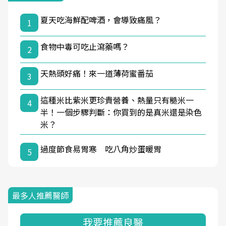
夏天吃海鮮配啤酒，會導致痛風？
1
食物中毒可吃止瀉藥嗎？
2
天熱頭好痛！來一道薄荷蜜番茄
3
這種米比紫米更珍貴營養、熱量只有糙米一
4
半！一個步驟判斷：你買到的是真米還是染色
米？
過度節食易胃寒 吃八角炒蛋暖胃
5
最多人推薦醫師
我要推薦良醫