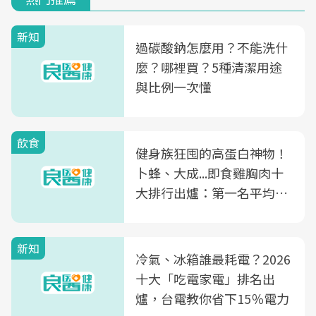
新知
過碳酸鈉怎麼用？不能洗什
麼？哪裡買？5種清潔用途
與比例一次懂
飲食
健身族狂囤的高蛋白神物！
卜蜂、大成...即食雞胸肉十
大排行出爐：第一名平均一
片不到50元
新知
冷氣、冰箱誰最耗電？2026
十大「吃電家電」排名出
爐，台電教你省下15％電力