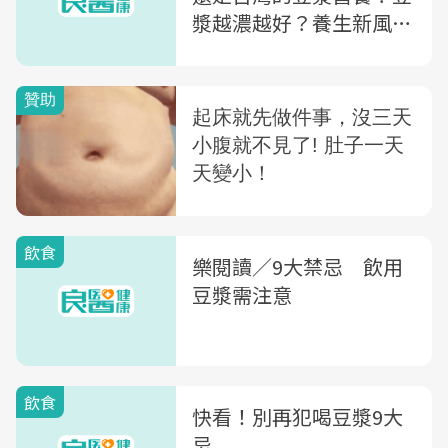
漿越濃越好？養生新風潮
「豆漿」的10大QA一次
看
飲食
樂閱讀／9大禁忌 飲用
豆漿需注意
飲食
快看！別再犯喝豆漿9大
忌