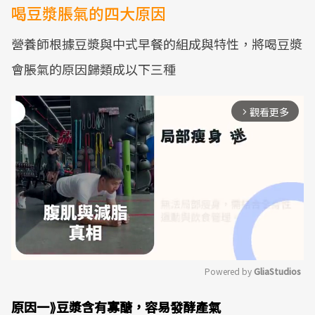
喝豆漿脹氣的四大原因
營養師根據豆漿與中式早餐的組成與特性，將喝豆漿
會脹氣的原因歸類成以下三種
觀看更多
arrow_forward_ios
Powered by 
GliaStudios
Mute
原因一⟫豆漿含有寡醣，容易發酵產氣