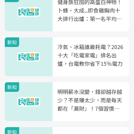
健身族狂囤的高蛋白神物！
卜蜂、大成...即食雞胸肉十
大排行出爐：第一名平均一
片不到50元
新知
冷氣、冰箱誰最耗電？2026
十大「吃電家電」排名出
爐，台電教你省下15％電力
新知
明明薪水沒變，錢卻越存越
少？不是賺太少，而是每天
都在「漏財」！7個習慣一
次看
新知