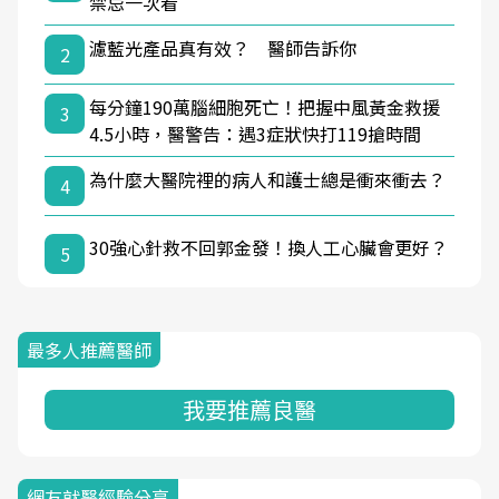
禁忌一次看
濾藍光產品真有效？ 醫師告訴你
2
每分鐘190萬腦細胞死亡！把握中風黃金救援
3
4.5小時，醫警告：遇3症狀快打119搶時間
為什麼大醫院裡的病人和護士總是衝來衝去？
4
30強心針救不回郭金發！換人工心臟會更好？
5
最多人推薦醫師
我要推薦良醫
網友就醫經驗分享