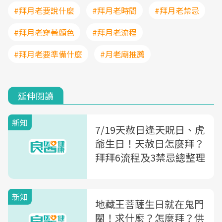
#拜月老要說什麼
#拜月老時間
#拜月老禁忌
#拜月老穿著顏色
#拜月老流程
#拜月老要準備什麼
#月老廟推薦
延伸閱讀
新知
7/19天赦日逢天貺日、虎
爺生日！天赦日怎麼拜？
拜拜6流程及3禁忌總整理
新知
地藏王菩薩生日就在鬼門
關！求什麼？怎麼拜？供