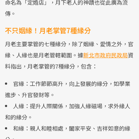
命名為「定婚店」，月下老人的神蹟也從此廣為流
傳。
不只姻緣！月老掌管7種緣分
月老主要掌管的七種緣分，除了姻緣、愛情之外，官
緣、人緣也是月老管轄範圍。據
新北市政府民政局
資
料指出，月老掌管的7種緣分，包含：
官緣：工作節節高升，向上發展的緣分，如學業
進步、升官發財等。
人緣：提升人際關係，加強人緣磁場，求外緣人
和的緣分。
和緣：親人和睦相處，闔家平安、吉祥如意的緣