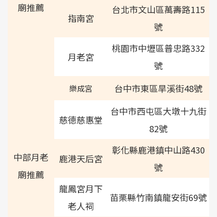
廟推薦
台北市文山區萬壽路115
指南宮
號
桃園市中壢區普忠路332
月老宮
號
台中市東區旱溪街48號
樂成宮
台中市西屯區大墩十九街
慈德慈惠堂
82號
彰化縣鹿港鎮中山路430
中部月老
鹿港天后宮
號
廟推薦
龍鳳宮月下
苗栗縣竹南鎮龍安街69號
老人祠