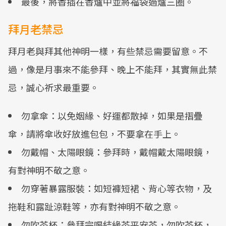
最後，將香插在香爐中並將福袋過爐三圈。
拜月老禁忌
拜月老與拜其他神明一樣，有些禁忌需要留意。不
過，像是月事來不能參拜、晚上不能拜，其實無此禁
忌，誠心祈求最重要。
勿拿傘：以免姻緣、好運都散掉，如果是摺疊
傘，請將傘收好放進包包，不要拿在手上。
勿戴帽、太陽眼鏡：參拜時，戴帽戴太陽眼鏡，
有對神明不敬之意。
勿穿著暴露服裝：如短褲短裙、背心等衣物，及
拖鞋和露趾涼鞋等，亦有對神明不敬之意。
勿吹茶杯：參拜完喝結緣茶平安茶，勿吹茶杯，