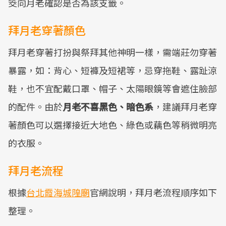
筊向月老確認是否為該支籤。
拜月老穿著顏色
拜月老穿著打扮與祭拜其他神明一樣，需端莊勿穿著
暴露，如：背心、短褲及短裙等，忌穿拖鞋、露趾涼
鞋，也不宜配戴口罩、帽子、太陽眼鏡等會遮住臉部
的配件。由於
月老不喜黑色、暗色系
，建議拜月老穿
著顏色可以選擇接近大地色、綠色或藕色等稍微明亮
的衣服。
拜月老流程
根據
台北霞海城隍廟
官網說明，拜月老流程順序如下
整理。