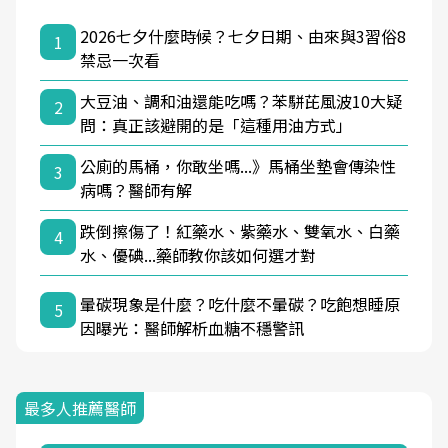
2026七夕什麼時候？七夕日期、由來與3習俗8
1
禁忌一次看
大豆油、調和油還能吃嗎？苯駢芘風波10大疑
2
問：真正該避開的是「這種用油方式」
公廁的馬桶，你敢坐嗎...》馬桶坐墊會傳染性
3
病嗎？醫師有解
跌倒擦傷了！紅藥水、紫藥水、雙氧水、白藥
4
水、優碘...藥師教你該如何選才對
暈碳現象是什麼？吃什麼不暈碳？吃飽想睡原
5
因曝光：醫師解析血糖不穩警訊
最多人推薦醫師