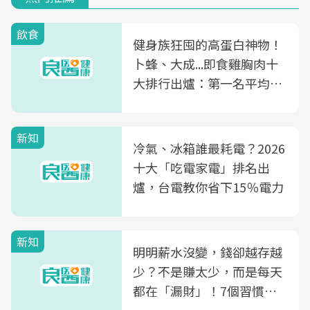
飲食
健身族狂囤的高蛋白神物！
卜蜂、大成...即食雞胸肉十
大排行出爐：第一名平均一
片不到50元
新知
冷氣、冰箱誰最耗電？2026
十大「吃電家電」排名出
爐，台電教你省下15％電力
新知
明明薪水沒變，錢卻越存越
少？不是賺太少，而是每天
都在「漏財」！7個習慣一