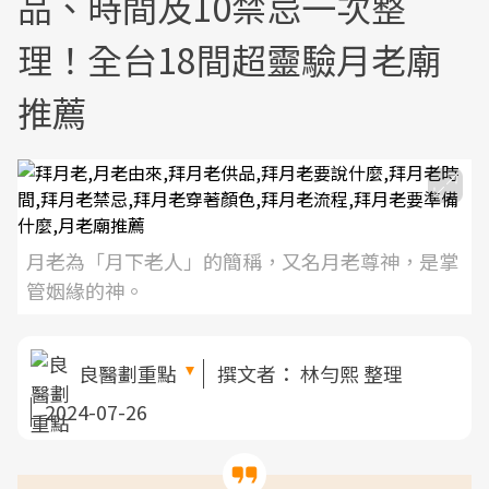
品、時間及10禁忌一次整
理！全台18間超靈驗月老廟
推薦
月老為「月下老人」的簡稱，又名月老尊神，是掌
管姻緣的神。
良醫劃重點
撰文者：
林勻熙 整理
2024-07-26