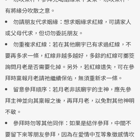
有將緣分吹散之意。
勿請朋友代求姻緣：想求姻緣求紅線，可請家人
或父母代求，但切勿委託朋友。
勿重複求紅線：若在其他廟宇已有求過紅線，不
要再多求一條，紅線非越多越好，多餘的紅線可擲筊
詢問月老是否需要化掉。另外，若紅線遺失，可在參
拜時稟報月老請祂繼續保佑，無須重新求一條。
留意參拜順序：若月老非該廟宇的主神，應先參
拜主神並向其稟報之後，再拜月老，以免對其他神明
不敬。
參拜時勿等其他同伴：如果是結伴參拜，中間不
要留下來等朋友參拜，因為在愛情中互等象徵感情坎