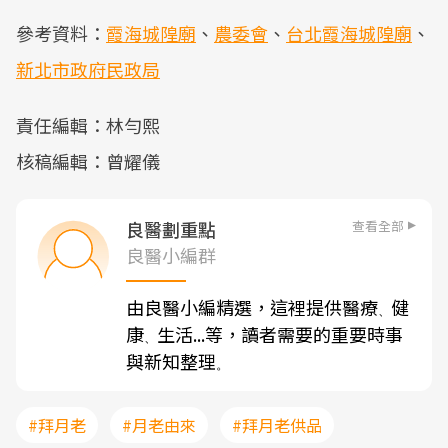
參考資料：
霞海城隍廟
、
農委會
、
台北霞海城隍廟
、
新北市政府民政局
責任編輯：林勻熙
核稿編輯：曾耀儀
查看全部
良醫劃重點
良醫小編群
由良醫小編精選，這裡提供醫療
健
、
康
生活...等，讀者需要的重要時事
、
與新知整理
。
#拜月老
#月老由來
#拜月老供品