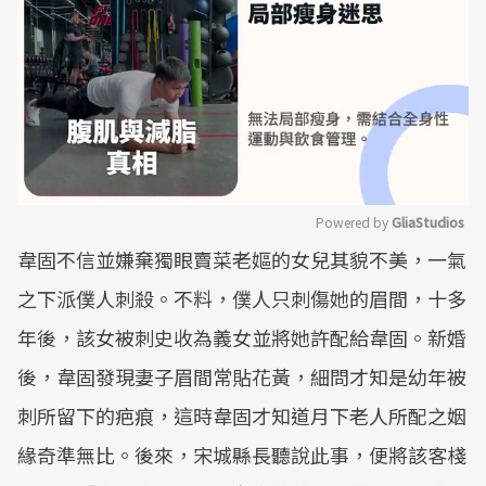
Powered by 
GliaStudios
韋固不信並嫌棄獨眼賣菜老嫗的女兒其貌不美，一氣
Mute
之下派僕人刺殺。不料，僕人只刺傷她的眉間，十多
年後，該女被刺史收為義女並將她許配給韋固。新婚
後，韋固發現妻子眉間常貼花黃，細問才知是幼年被
刺所留下的疤痕，這時韋固才知道月下老人所配之姻
緣奇準無比。後來，宋城縣長聽說此事，便將該客棧