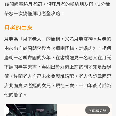
18間超靈驗月老廟，想拜月老的粉絲朋友們，3分鐘
帶您一次搞懂拜月老全攻略。
月老的由來
月老為「月下老人」的簡稱，又名月老尊神。月老的
由來出自於唐朝李復言《續幽怪錄·定婚店》，相傳
唐朝一名叫韋固的少年，在客棧遇見一名老人在月光
下翻閱無字天書，韋固出於好奇上前詢問才知是姻緣
簿，後問老人自己未來會與誰婚配，老人告訴韋固是
店北面賣菜老嫗的女兒，現在三歲，十四年後將成為
他的妻子。
觀看更多
arrow_forward_ios