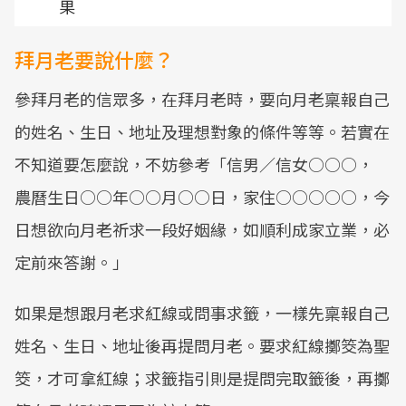
果
拜月老要說什麼？
參拜月老的信眾多，在拜月老時，要向月老稟報自己
的姓名、生日、地址及理想對象的條件等等。若實在
不知道要怎麼說，不妨參考「信男／信女○○○，
農曆生日○○年○○月○○日，家住○○○○○，今
日想欲向月老祈求一段好姻緣，如順利成家立業，必
定前來答謝。」
如果是想跟月老求紅線或問事求籤，一樣先稟報自己
姓名、生日、地址後再提問月老。要求紅線擲筊為聖
筊，才可拿紅線；求籤指引則是提問完取籤後，再擲