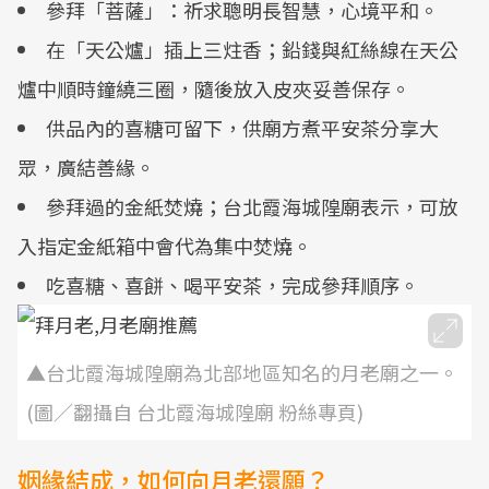
參拜「菩薩」：祈求聰明長智慧，心境平和。
在「天公爐」插上三炷香；鉛錢與紅絲線在天公
爐中順時鐘繞三圈，隨後放入皮夾妥善保存。
供品內的喜糖可留下，供廟方煮平安茶分享大
眾，廣結善緣。
參拜過的金紙焚燒；台北霞海城隍廟表示，可放
入指定金紙箱中會代為集中焚燒。
吃喜糖、喜餅、喝平安茶，完成參拜順序。
▲台北霞海城隍廟為北部地區知名的月老廟之一。
(圖／翻攝自 台北霞海城隍廟 粉絲專頁)
姻緣結成，如何向月老還願？