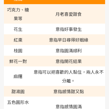
巧克力、糖
月老喜愛甜食
果等
花生
意指好事發生
紅棗
意指早日尋得好姻緣
桂圓
意指圓滿順利
鮮花一對
意指開花結果
意指可以把喜歡的人黏住，兩人永不
麻糬
分離。
甜湯圓
意指感情甜又黏
五色圓形水
意指感情圓滿