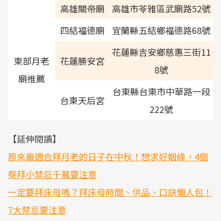
高雄關帝廟
高雄市苓雅區武廟路52號
四結福德廟
宜蘭縣五結鄉福德路68號
花蓮縣吉安鄉慈惠三街11
東部月老
花蓮勝安宮
8號
廟推薦
台東縣台東市中華路一段
台東天后宮
222號
【延伸閱讀】
原來最適合拜月老的日子在中秋！想求好姻緣，4個
祭拜小禁忌千萬要注意
一定要拜床母嗎？拜床母時間、供品、口訣懶人包！
7大禁忌要注意