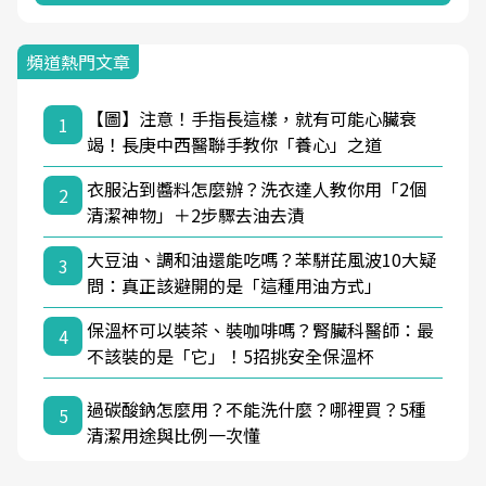
頻道熱門文章
【圖】注意！手指長這樣，就有可能心臟衰
1
竭！長庚中西醫聯手教你「養心」之道
衣服沾到醬料怎麼辦？洗衣達人教你用「2個
2
清潔神物」＋2步驟去油去漬
大豆油、調和油還能吃嗎？苯駢芘風波10大疑
3
問：真正該避開的是「這種用油方式」
保溫杯可以裝茶、裝咖啡嗎？腎臟科醫師：最
4
不該裝的是「它」！5招挑安全保溫杯
過碳酸鈉怎麼用？不能洗什麼？哪裡買？5種
5
清潔用途與比例一次懂