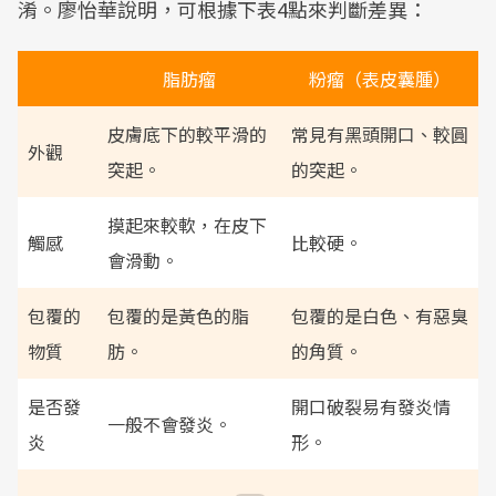
淆。廖怡華說明，可根據下表4點來判斷差異：
脂肪瘤
粉瘤（表皮囊腫）
皮膚底下的較平滑的
常見有黑頭開口、較圓
外觀
突起。
的突起。
摸起來較軟，在皮下
觸感
比較硬。
會滑動。
包覆的
包覆的是黃色的脂
包覆的是白色、有惡臭
物質
肪。
的角質。
是否發
開口破裂易有發炎情
一般不會發炎。
炎
形。