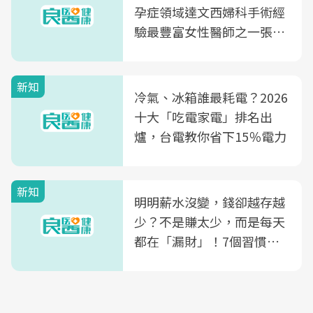
孕症領域達文西婦科手術經
驗最豐富女性醫師之一張永
玲領軍，打造全台首創「生
殖銀行概念形象館」，攜手
新知
光田醫院建構360度女性健
冷氣、冰箱誰最耗電？2026
康照護生態圈
十大「吃電家電」排名出
爐，台電教你省下15％電力
新知
明明薪水沒變，錢卻越存越
少？不是賺太少，而是每天
都在「漏財」！7個習慣一
次看