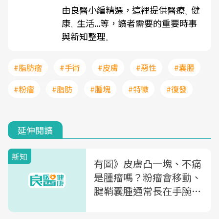
由良醫小編精選，這裡提供醫療
健
、
康
生活...等，讀者需要的重要時事
、
與新知整理
。
#脂肪瘤
#手術
#皮膚
#惡性
#囊腫
#粉瘤
#脂肪
#腫塊
#特徵
#復發
延伸閱讀
新知
有圖》皮膚凸一塊、不痛
是腫瘤嗎？粉瘤會移動、
腱鞘囊腫通常長在手腕...
皮膚科醫師教你分辨3種
常見的皮膚囊腫