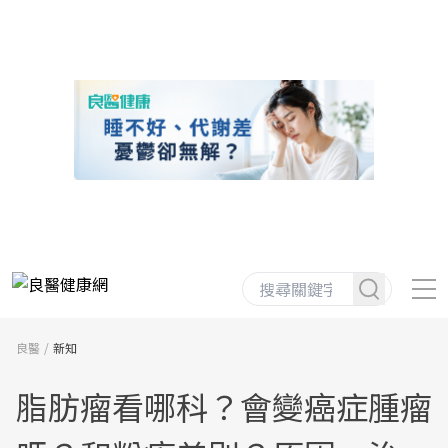
良醫
新知
脂肪瘤看哪科？會變癌症腫瘤