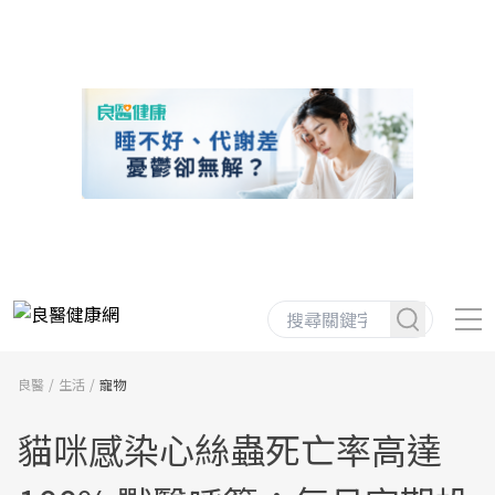
良醫
生活
寵物
貓咪感染心絲蟲死亡率高達