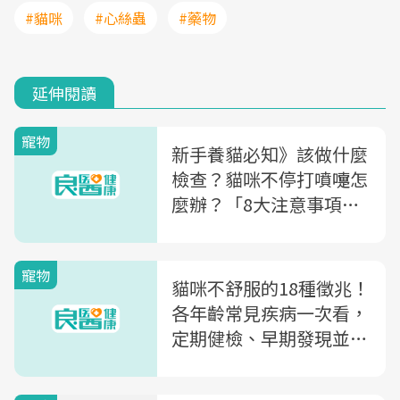
#貓咪
#心絲蟲
#藥物
延伸閱讀
寵物
新手養貓必知》該做什麼
檢查？貓咪不停打噴嚏怎
麼辦？「8大注意事項」
養貓前一定要看
寵物
貓咪不舒服的18種徵兆！
各年齡常見疾病一次看，
定期健檢、早期發現並預
防