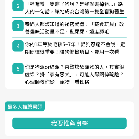
「幹嘛養一隻瞎子狗啊？是我就丟掉牠...」路
2
人的一句話，讓牠成為台灣第一隻全盲狗醫生
養貓人都該知道的祕密武器：「藏食玩具」改
3
善貓咪活動量不足、亂尿尿、過度舔毛
你的1年等於毛孩5~7年！貓狗忍痛不會說，定
4
期健檢很重要！貓狗健檢項目、費用一次看
你是狗派or貓派？喜歡炫耀寵物的人，其實很
5
虛榮？掛「家有惡犬」，可能人際關係疏離？
心理師教你從「寵物」看性格
最多人推薦醫師
我要推薦良醫