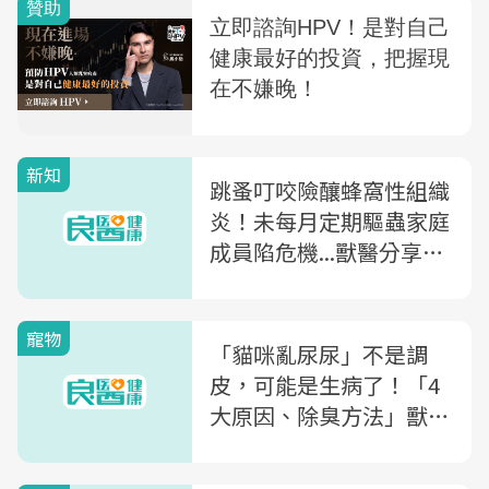
新知
跳蚤叮咬險釀蜂窩性組織
炎！未每月定期驅蟲家庭
成員陷危機...獸醫分享驅
蟲藥挑選撇步，飼主與毛
孩健康全都顧
寵物
「貓咪亂尿尿」不是調
皮，可能是生病了！「4
大原因、除臭方法」獸醫
師一次解析