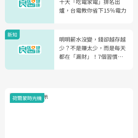
十大「吃電家電」排名出
爐，台電教你省下15％電力
新知
明明薪水沒變，錢卻越存越
少？不是賺太少，而是每天
都在「漏財」！7個習慣一
次看
荷爾蒙時光機