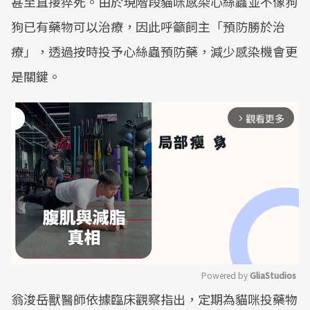
甚至直接猝死。由於現階段貓咪感染心絲蟲並不像狗
狗已有藥物可以治療，因此呼籲飼主「預防勝於治
療」，透過按時投予心絲蟲預防藥，減少感染機會更
是關鍵。
觀看更多
arrow_forward_ios
Powered by 
GliaStudios
翁浚岳獸醫師依據臨床觀察指出，定期為貓咪投藥物
Mute