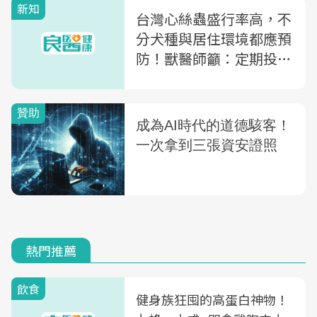
新知
台灣心絲蟲盛行率高，不
分犬種與居住環境都應預
防！獸醫師籲：定期投藥
才可阻斷犬心絲蟲感染循
環！
熱門推薦
飲食
健身族狂囤的高蛋白神物！