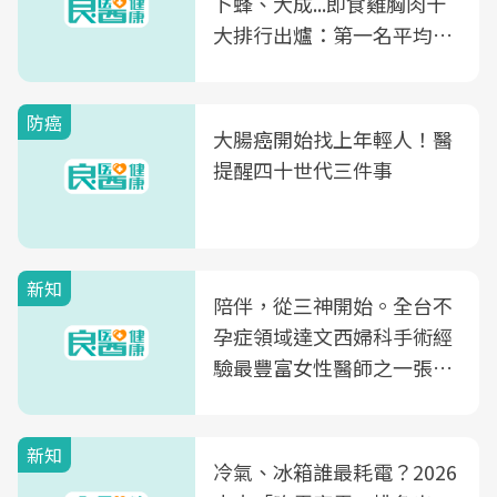
卜蜂、大成...即食雞胸肉十
大排行出爐：第一名平均一
片不到50元
防癌
大腸癌開始找上年輕人！醫
提醒四十世代三件事
新知
陪伴，從三神開始。全台不
孕症領域達文西婦科手術經
驗最豐富女性醫師之一張永
玲領軍，打造全台首創「生
殖銀行概念形象館」，攜手
新知
光田醫院建構360度女性健
冷氣、冰箱誰最耗電？2026
康照護生態圈