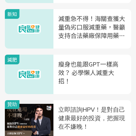
新知
減重急不得！海關查獲大
量偽劣口服減重藥，醫籲
支持合法藥廠保障用藥安
全
減肥
瘦身也能跟GPT一樣高
效？ 必學懶人減重大
招！