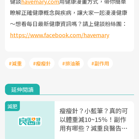
健談
havemary.com
用健康漫畫方式，帶你簡單
瞭解正確健康概念與疾病，讓大家一起漫漫健康
～
想看每日最新健康資訊嗎？請上健談粉絲團：
https://www.facebook.com/havemary
#減重
#瘦瘦針
#排油藥
#副作用
延伸閱讀
減肥
瘦瘦針？小藍筆？真的可
以體重減10~15％！副作
用有哪些？減重良醫告訴
你：忽略這關鍵會復胖