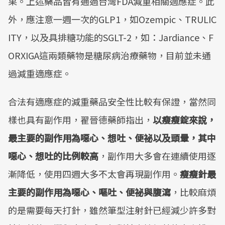
果。上述藥品皆有通過台灣FDA減重相關適應症。此
外，應注意一週一次的GLP1，如Ozempic、TRULIC
ITY，以及具排糖功能的SGLT-2，如：Jardiance、F
ORXIGA這兩類藥物是糖尿病治療藥物，目前並未通
過減重適應症。
合法有適應症的減重藥品安全性比較有保證，當然同
樣也具有副作用，翟晉德藥師指出，
以瘦瘦錠來說，
最主要的副作用為噁心、想吐、便祕以及頭暈，其中
噁心、想吐的比例較高
，副作用大多會在連續使用逐
漸降低，使用四週大多不太會再現副作用。
瘦瘦針最
主要的副作用為噁心、嘔吐、便祕與腹瀉
，比較麻煩
的是需要每天打針，雖然筆型注射針已經減少許多對