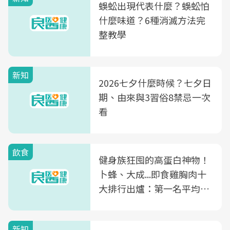
蜈蚣出現代表什麼？蜈蚣怕
什麼味道？6種消滅方法完
整教學
新知
2026七夕什麼時候？七夕日
期、由來與3習俗8禁忌一次
看
飲食
健身族狂囤的高蛋白神物！
卜蜂、大成...即食雞胸肉十
大排行出爐：第一名平均一
片不到50元
新知