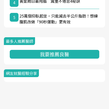
黃金周日最甩脂 減重不倦怠4秘訣
4
25萬個仰臥起坐，只能減去半公斤脂肪！想練
5
腹肌改做「90秒運動」更有效
最多人推薦醫師
我要推薦良醫
網友就醫經驗分享