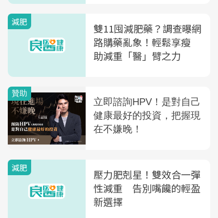
減肥
雙11囤減肥藥？調查曝網
路購藥亂象！輕鬆享瘦
助減重「醫」臂之力
減肥
壓力肥剋星！雙效合一彈
性減重 告別嘴饞的輕盈
新選擇