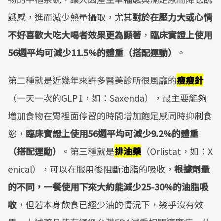
餓感，進而減少熱量攝取，尤其
對於在壓力大或心情
不好喜歡大吃大喝者效果更為顯著
，
臨床實證上使用
56週平均可減少11.5%的體重（搭配運動）
。
第二種就是近幾年來許多醫美診所很風靡的
瘦瘦針
（一天一次的GLP1，如：Saxenda），最主要能夠
增加食物在胃裡面停留的時間增加飽足感同時抑制食
慾，
臨床實證上使用56週平均可減少9.2%的體重
（搭配運動）
。第三種就是
排油藥
（Orlistat，如：X
enical），可以在服用後阻斷油脂的吸收，
根據劑量
的不同，一餐使用下來大約能減少25-30%的油脂吸
收
，但若本身飲食已經少油的情況下，幾乎沒有效