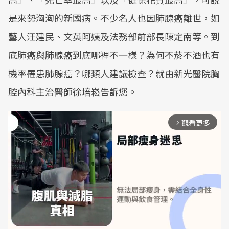
是來勢洶洶的新國病。不少名人也因肺腺癌離世，如
藝人汪建民、文英阿姨及法務部前部長陳定南等。到
底肺癌與肺腺癌到底哪裡不一樣？為何不菸不酒也有
機率罹患肺腺癌？哪類人建議檢查？就由新光醫院胸
腔內科主治醫師徐培崧告訴您。
觀看更多
arrow_forward_ios