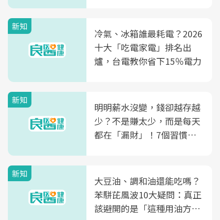
片不到50元
新知
冷氣、冰箱誰最耗電？2026
十大「吃電家電」排名出
爐，台電教你省下15％電力
新知
明明薪水沒變，錢卻越存越
少？不是賺太少，而是每天
都在「漏財」！7個習慣一
次看
新知
大豆油、調和油還能吃嗎？
苯駢芘風波10大疑問：真正
該避開的是「這種用油方