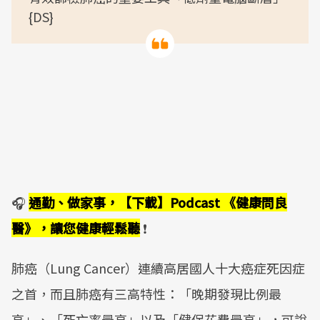
{DS}
🎧
通勤、做家事，【下載】Podcast 《健康問良
醫》，讓您健康輕鬆聽
❗
肺癌（Lung Cancer）連續高居國人十大癌症死因症
之首，而且肺癌有三高特性：「晚期發現比例最
高」、「死亡率最高」以及「健保花費最高」，可說