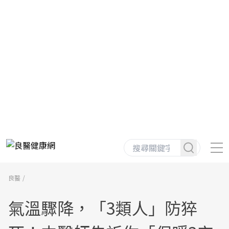
良醫
氣溫驟降，「3類人」防猝