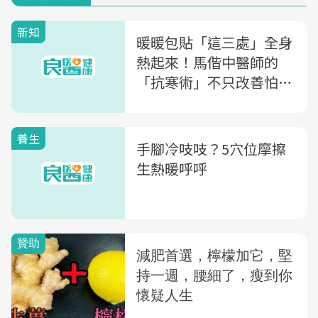
新知
暖暖包貼「這三處」全身
熱起來！馬偕中醫師的
「抗寒術」不只改善怕
冷，腰痠背痛也有效
養生
手腳冷吱吱？5穴位摩擦
生熱暖呼呼