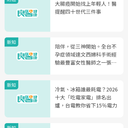
大腸癌開始找上年輕人！醫
提醒四十世代三件事
新知
陪伴，從三神開始。全台不
孕症領域達文西婦科手術經
驗最豐富女性醫師之一張永
玲領軍，打造全台首創「生
殖銀行概念形象館」，攜手
新知
光田醫院建構360度女性健
冷氣、冰箱誰最耗電？2026
康照護生態圈
十大「吃電家電」排名出
爐，台電教你省下15％電力
新知