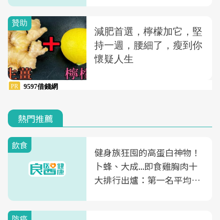
熱門推薦
飲食
健身族狂囤的高蛋白神物！
卜蜂、大成...即食雞胸肉十
大排行出爐：第一名平均一
片不到50元
防癌