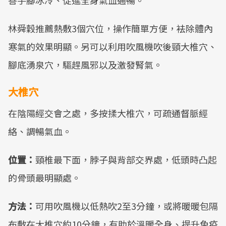
善手腳冰冷、促進全身氣血通暢。
林舜穀推薦熱敷3個穴位，操作簡單方便，袪除體內
寒氣的效果明顯。另可以利用吹風機吹後頸大椎穴、
腳底湧泉穴，驅趕風邪以及激發腎氣。
大椎穴
在陰陽經交會之處，多按揉大椎穴，可疏通督脈經
絡、調暢氣血。
位置：
頸椎最下面，脖子與背部交界處，低頭時凸起
的骨頭最明顯處。
方法：
可用吹風機以低熱吹2至3分鐘，或將暖暖包隔
布敷在大椎穴約10分鐘，有助於溫暖全身、提升免疫