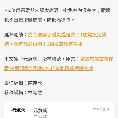
PS.使用電暖器勿調太高溫，避免室內溫差大；暖暖
包不直接接觸皮膚，防低溫燙傷。
延伸閱讀：
為什麼開了暖氣還是冷？1關鍵設定設
錯，暖氣等於白開！3招提高暖氣效果
本文獲「元氣網」授權轉載，原文：
寒流來襲首重保
暖 中醫師教你熱敷3穴位有助改善手腳冰冷
責任編輯：陳宛欣
核稿編輯：林勻熙
查看全部
元氣網
元氣網