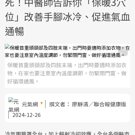
死！中醫師告訴你「保暖3穴
位」改善手腳冰冷、促進氣血
通暢
保暖首重頭頸部及四肢末端，出門時要適時添加衣
物，在家也要注意室內溫度調節，勿緊閉門窗、做
好循環通風。
元氣網
撰文者：
廖靜清／聯合報健康版
2024-12-26
冷氣團籠罩全台，加上輻射冷卻效應，全台多個縣市