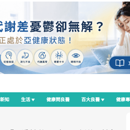
新知
生活
健康問良醫
百大良醫
健康
良醫生活祭
我與健康韌性的距離
荷爾蒙時光機