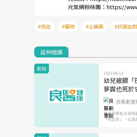
元氣網粉絲團：
https://ww
#捐血
#藥物
#止痛藥
#抗凝血劑
延伸閱讀
新知
2023-06-12
幼兒被餵「
夢露也死於
良醫劃重點
新北市某私立幼兒
「巴比妥」，以及