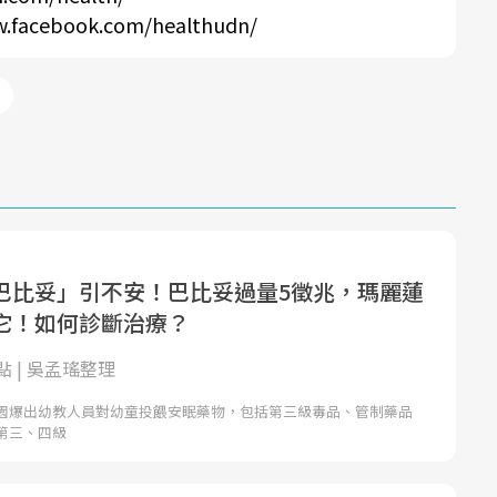
w.facebook.com/healthudn/
巴比妥」引不安！巴比妥過量5徵兆，瑪麗蓮
它！如何診斷治療？
 | 吳孟瑤整理
園爆出幼教人員對幼童投餵安眠藥物，包括第三級毒品、管制藥品
第三、四級