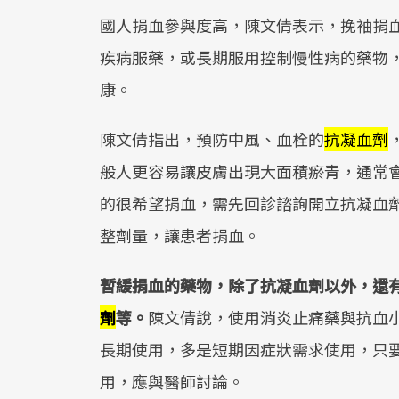
國人捐血參與度高，陳文倩表示，挽袖捐
疾病服藥，或長期服用控制慢性病的藥物
康。
陳文倩指出，預防中風、血栓的
抗凝血劑
般人更容易讓皮膚出現大面積瘀青，通常
的很希望捐血，需先回診諮詢開立抗凝血
整劑量，讓患者捐血。
暫緩捐血的藥物，除了抗凝血劑以外，還
劑
等。
陳文倩說，使用消炎止痛藥與抗血
長期使用，多是短期因症狀需求使用，只
用，應與醫師討論。