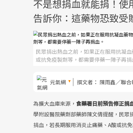
不是想捐血就能捐！使用
告訴你：這藥物恐致受
民眾捐出熱血之前，如果正在服用抗凝血
或抗免疫製劑等，都需要停藥一陣子再捐
元氣網
撰文者：
陳雨鑫／聯合
為擴大血庫來源，
食藥署日前預告修正捐血
學附設醫院藥劑部藥師陳文倩提醒，民眾
捐血，若長期服用消炎止痛藥、A酸或抗