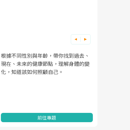
因應超高齡社會來臨，良醫健康網推動
「2025年健檢服務大調查」，以倡議健
康促進為目的，深耕健康篩檢之於台灣
民眾健康的關鍵角色，並透過問卷調
查、數據分析進行全年度報導。邀請您
一起成為台灣健康促進的推手之一！
前往專題