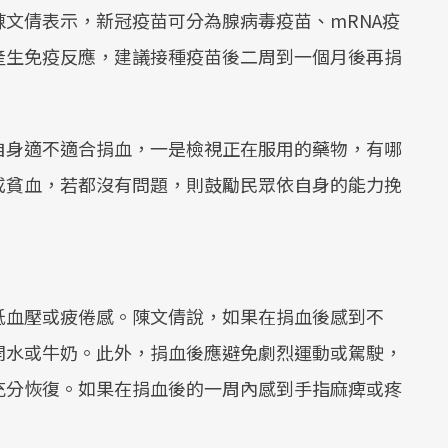
文倩表示，新冠疫苗可分為腺病毒疫苗、mRNA疫
產生免疫反應，建議接種疫苗後二周到一個月後再捐
自身適不適合捐血，一是檢視正在服用的藥物，有哪
或貧血，若都沒有問題，則鼓勵民眾依自身的能力挽
低血壓或疲倦感。陳文倩說，如果在捐血後感到不
開水或牛奶。此外，捐血後應避免劇烈運動或駕駛，
充分恢復。如果在捐血後的一周內感到手指麻痺或疼