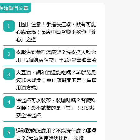
頻道熱門文章
【圖】注意！手指長這樣，就有可能
1
心臟衰竭！長庚中西醫聯手教你「養
心」之道
衣服沾到醬料怎麼辦？洗衣達人教你
2
用「2個清潔神物」＋2步驟去油去漬
大豆油、調和油還能吃嗎？苯駢芘風
3
波10大疑問：真正該避開的是「這種
用油方式」
保溫杯可以裝茶、裝咖啡嗎？腎臟科
4
醫師：最不該裝的是「它」！5招挑
安全保溫杯
過碳酸鈉怎麼用？不能洗什麼？哪裡
5
買？5種清潔用途與比例一次懂