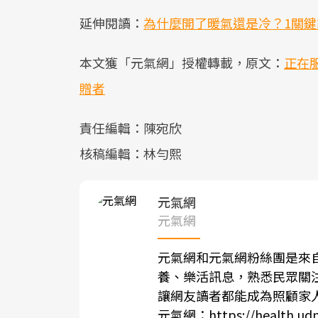
延伸閱讀：
為什麼開了暖氣還是冷？1關
本文獲「元氣網」授權轉載，原文：
正在
贈者
責任編輯：陳宛欣
核稿編輯：林勻熙
元氣網
元氣網
元氣網和元氣網粉絲團是來
養、樂活訊息，熟悉民眾關
讓網友讀者都能成為照顧家
元氣網：
https://health.ud