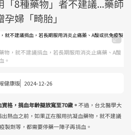
「8種藥物」者不建議...藥師
贈孕婦「畸胎」
藥物，就不建議捐血，若長期服用消炎止痛藥、A酸
面對超高齡社會的浪潮，台灣正在快速
2025年，就到良醫生活祭體驗「一站式
良醫健康網從「換季的身體變化」出
根據不同性別與年齡，帶你找到過去、
血。
邁向「健康照護」的新時代。隨著國家
健康新生活」，從講座、體驗到運動，
發，透過醫學觀點與日常感受的對話，
現在、未來的健康節點，理解身體的變
政策如「健康台灣推動委員會」與「長
全面啟動你的健康革命！
建立對亞健康的認知，進而引導實際的
化，知道該如何照顧自己。
照3.0」的推進，「預防醫學」已成全民
改善行動。
報健康版
2024-12-26
關注的核心議題。然而，健檢不只是醫
療院所的服務，更是民眾了解自身健康
資格，捐血年齡擬放寬至70歲。
不過，台北醫學大
狀況、啟動健康管理的重要起點。
捐出熱血之前，如果正在服用抗凝血藥物，就不建議
前往專題
前往專題
前往專題
前往專題
免疫製劑等，都需要停藥一陣子再捐血。