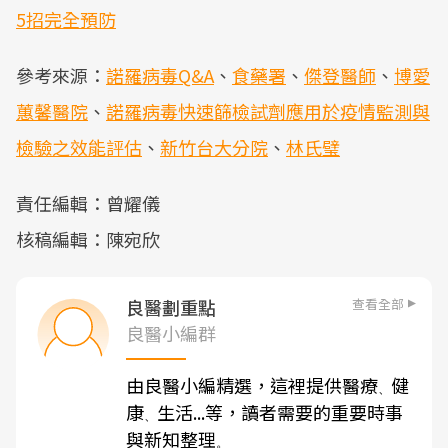
5招完全預防
參考來源：
諾羅病毒Q&A
、
食藥署
、
傑登醫師
、
博愛
蕙馨醫院
、
諾羅病毒快速篩檢試劑應用於疫情監測與
檢驗之效能評估
、
新竹台大分院
、
林氏璧
責任編輯：曾耀儀
核稿編輯：陳宛欣
查看全部
良醫劃重點
良醫小編群
由良醫小編精選，這裡提供醫療
健
、
康
生活...等，讀者需要的重要時事
、
與新知整理
。