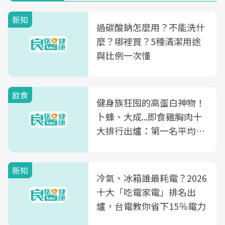
新知
過碳酸鈉怎麼用？不能洗什
麼？哪裡買？5種清潔用途
與比例一次懂
飲食
健身族狂囤的高蛋白神物！
卜蜂、大成...即食雞胸肉十
大排行出爐：第一名平均一
片不到50元
新知
冷氣、冰箱誰最耗電？2026
十大「吃電家電」排名出
爐，台電教你省下15％電力