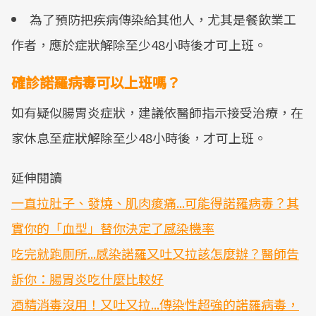
為了預防把疾病傳染給其他人，尤其是餐飲業工
作者，應於症狀解除至少48小時後才可上班。
確診諾羅病毒可以上班嗎？
如有疑似腸胃炎症狀，建議依醫師指示接受治療，在
家休息至症狀解除至少48小時後，才可上班。
延伸閱讀
一直拉肚子、發燒、肌肉痠痛...可能得諾羅病毒？其
實你的「血型」替你決定了感染機率
吃完就跑厠所...感染諾羅又吐又拉該怎麼辦？醫師告
訴你：腸胃炎吃什麼比較好
酒精消毒沒用！又吐又拉...傳染性超強的諾羅病毒，