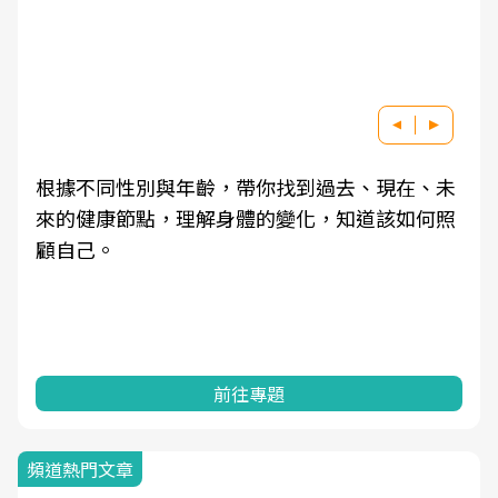
因應超高齡社會來臨，良醫健康網推動「2025年
健檢服務大調查」，以倡議健康促進為目的，深
耕健康篩檢之於台灣民眾健康的關鍵角色，並透
過問卷調查、數據分析進行全年度報導。邀請您
一起成為台灣健康促進的推手之一！
前往專題
頻道熱門文章