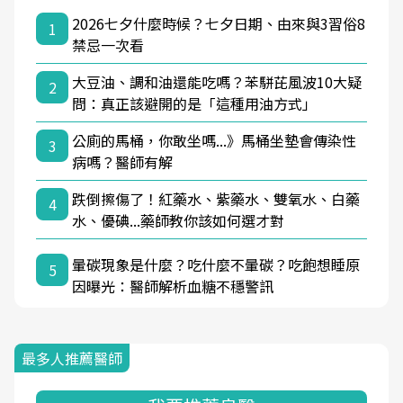
2026七夕什麼時候？七夕日期、由來與3習俗8
1
禁忌一次看
大豆油、調和油還能吃嗎？苯駢芘風波10大疑
2
問：真正該避開的是「這種用油方式」
公廁的馬桶，你敢坐嗎...》馬桶坐墊會傳染性
3
病嗎？醫師有解
跌倒擦傷了！紅藥水、紫藥水、雙氧水、白藥
4
水、優碘...藥師教你該如何選才對
暈碳現象是什麼？吃什麼不暈碳？吃飽想睡原
5
因曝光：醫師解析血糖不穩警訊
最多人推薦醫師