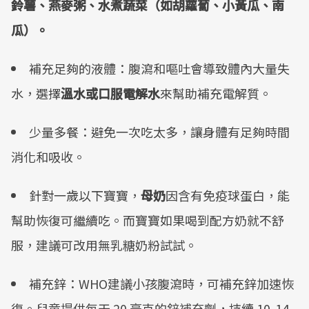
鈴薯、燕麥粥、水煮蔬菜（如胡蘿蔔、小黃瓜、南
瓜）。
補充足夠的液體：腹瀉和嘔吐會導致體內大量失
水，選擇
溫水或口服電解水
來幫助補充電解質。
少量多餐：避免一次吃太多，讓身體有足夠時間
消化和吸收。
針對一歲以下寶寶，
母奶
因含有免疫球蛋白，能
幫助恢復可繼續吃。而寶寶如果喝到配方奶就不舒
服，建議可改用無乳糖奶粉試試。
補充鋅：WHO建議小孩腹瀉時，可補充鋅加速恢
復。兒童提供每天 20 毫克的鋅補充劑，持續 10-14