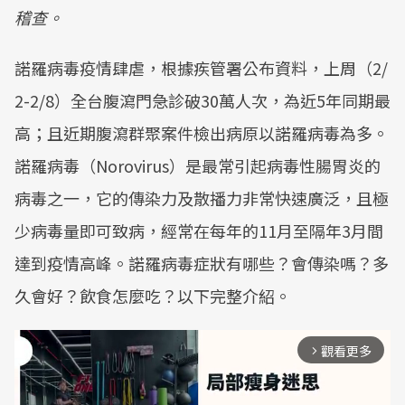
稽查。
諾羅病毒疫情肆虐，根據疾管署公布資料，上周（2/
2-2/8）全台腹瀉門急診破30萬人次，為近5年同期最
高；且近期腹瀉群聚案件檢出病原以諾羅病毒為多。
諾羅病毒（Norovirus）是最常引起病毒性腸胃炎的
病毒之一，它的傳染力及散播力非常快速廣泛，且極
少病毒量即可致病，經常在每年的11月至隔年3月間
達到疫情高峰。諾羅病毒症狀有哪些？會傳染嗎？多
久會好？飲食怎麼吃？以下完整介紹。
觀看更多
arrow_forward_ios