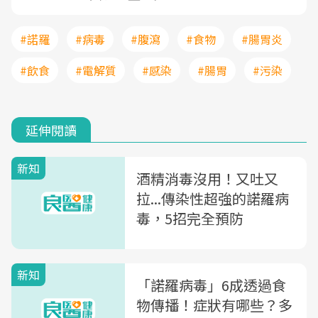
#諾羅
#病毒
#腹瀉
#食物
#腸胃炎
#飲食
#電解質
#感染
#腸胃
#污染
延伸閱讀
新知
酒精消毒沒用！又吐又
拉...傳染性超強的諾羅病
毒，5招完全預防
新知
「諾羅病毒」6成透過食
物傳播！症狀有哪些？多