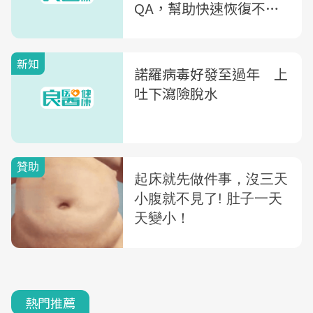
QA，幫助快速恢復不脫
水
新知
諾羅病毒好發至過年 上
吐下瀉險脫水
熱門推薦