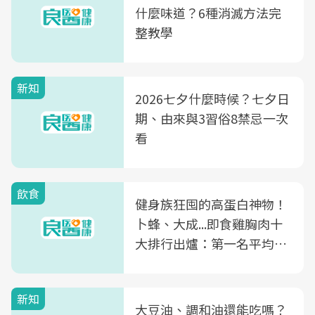
什麼味道？6種消滅方法完
整教學
新知
2026七夕什麼時候？七夕日
期、由來與3習俗8禁忌一次
看
飲食
健身族狂囤的高蛋白神物！
卜蜂、大成...即食雞胸肉十
大排行出爐：第一名平均一
片不到50元
新知
大豆油、調和油還能吃嗎？