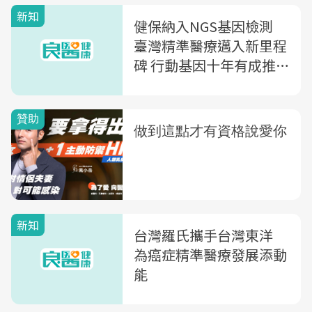
新知
合資格醫療院所
健保納入NGS基因檢測
臺灣精準醫療邁入新里程
碑 行動基因十年有成推
動精準醫療普及
新知
台灣羅氏攜手台灣東洋
為癌症精準醫療發展添動
能