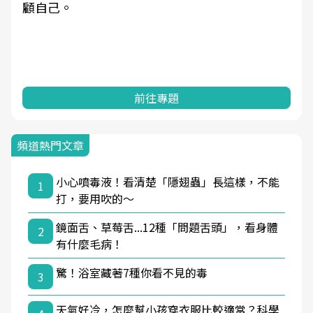
顧自己。
前往專題
頻道熱門文章
小心噴毒液！看清楚「隱翅蟲」長這樣，不能
1
打，要用吹的～
鏡面舌、草莓舌...12種「問題舌頭」，看身體
2
有什麼毛病！
驚！浴室藏著7種你看不見的毒
3
天氣好冷，怎麼幫小孩穿衣服比較適當？科學