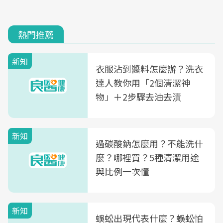
熱門推薦
新知
衣服沾到醬料怎麼辦？洗衣
達人教你用「2個清潔神
物」＋2步驟去油去漬
新知
過碳酸鈉怎麼用？不能洗什
麼？哪裡買？5種清潔用途
與比例一次懂
新知
蜈蚣出現代表什麼？蜈蚣怕