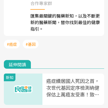
合作專家群
匯集最關鍵的醫藥新知，以及不斷更
新的醫藥新聞，替你找到最佳的健康
指引。
#癌症
#基因
延伸閱讀
新知
癌症續居國人死因之首，
次世代基因定序檢測納健
保估上萬癌友受惠！致力
於精準醫療普及化，行動
基因目標今年賦能全數符