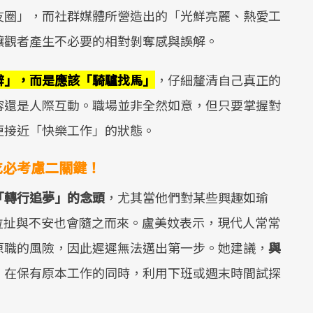
友圈」，而社群媒體所營造出的「光鮮亮麗、熱愛工
讓觀者產生不必要的相對剝奪感與誤解。
辭」，而是應該「騎驢找馬」
，仔細釐清自己真正的
容還是人際互動。職場並非全然如意，但只要掌握對
更接近「快樂工作」的狀態。
吃必考慮二關鍵！
「轉行追夢」的念頭
，尤其當他們對某些興趣如瑜
拉扯與不安也會隨之而來。盧美妏表示，現代人常常
原職的風險，因此遲遲無法邁出第一步。她建議，
與
，
在保有原本工作的同時，利用下班或週末時間試探