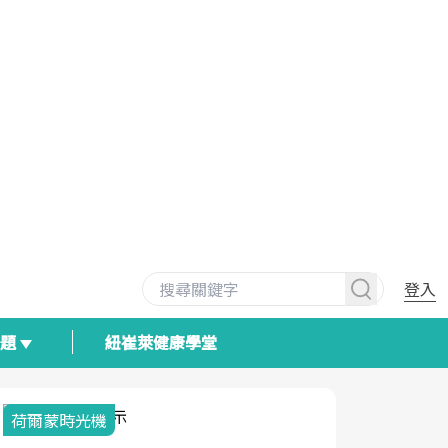
登入
專題
紐崔萊健康學堂
荷爾蒙時光機
2025健檢