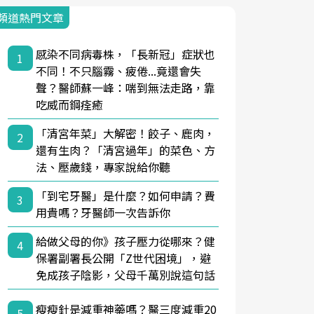
頻道熱門文章
感染不同病毒株，「長新冠」症狀也
1
不同！不只腦霧、疲倦...竟還會失
聲？醫師蘇一峰：喘到無法走路，靠
吃威而鋼痊癒
「清宮年菜」大解密！餃子、鹿肉，
2
還有生肉？「清宮過年」的菜色、方
法、壓歲錢，專家說給你聽
「到宅牙醫」是什麼？如何申請？費
3
用貴嗎？牙醫師一次告訴你
給做父母的你》孩子壓力從哪來？健
4
保署副署長公開「Z世代困境」，避
免成孩子陰影，父母千萬別說這句話
瘦瘦針是減重神藥嗎？醫三度減重20
5