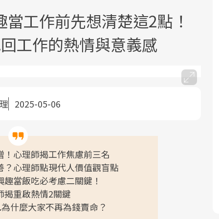
趣當工作前先想清楚這2點！
找回工作的熱情與意義感
面對超高齡社會的浪潮，台灣正在快速
2025年，就到良醫生活祭體驗「一站式
良醫健康網從「換季的身體變化」出
整理
2025-05-06
邁向「健康照護」的新時代。隨著國家
健康新生活」，從講座、體驗到運動，
發，透過醫學觀點與日常感受的對話，
政策如「健康台灣推動委員會」與「長
全面啟動你的健康革命！
建立對亞健康的認知，進而引導實際的
照3.0」的推進，「預防醫學」已成全民
改善行動。
關注的核心議題。然而，健檢不只是醫
增！心理師揭工作焦慮前三名
療院所的服務，更是民眾了解自身健康
善？心理師點現代人價值觀盲點
狀況、啟動健康管理的重要起點。
興趣當飯吃必考慮二關鍵！
師揭重啟熱情2關鍵
前往專題
前往專題
前往專題
..為什麼大家不再為錢賣命？