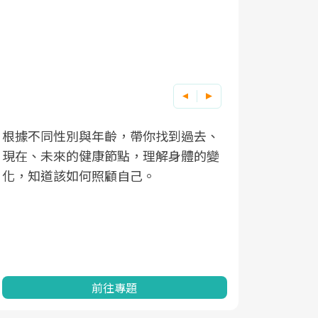
根據不同性別與年齡，帶你找到過去、
因應超高齡
現在、未來的健康節點，理解身體的變
「2025
化，知道該如何照顧自己。
康促進為目
民眾健康的
查、數據分
一起成為台
前往專題