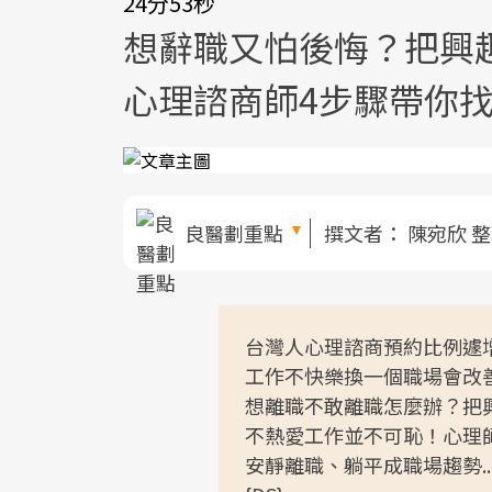
24分53秒
想辭職又怕後悔？把興
心理諮商師4步驟帶你
良醫劃重點
撰文者：
陳宛欣 
台灣人心理諮商預約比例遽
工作不快樂換一個職場會改
想離職不敢離職怎麼辦？把
不熱愛工作並不可恥！心理
安靜離職、躺平成職場趨勢.