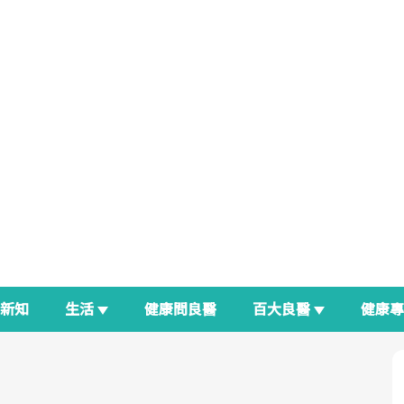
新知
生活
健康問良醫
百大良醫
健康
良醫生活祭
我與健康韌性的距離