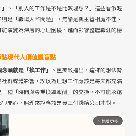
？」、「別人的工作是不是比較理想？」這些看似輕
三則是「職場人際問題」，無論是與主管相處不佳、
可能演變為深層的心理困擾，進而影響整體職涯的穩
師點現代人價值觀盲點
個念頭就是「換工作」
。盧美妏指出，這樣的想法背
受社群媒體影響，誤以為理想工作應該是每天都充滿
是一種「時間與專業換取報酬」的交換，不可能永遠
都很開心，照理來說應該是員工付錢給公司才對。
觀看更多
arrow_forward_ios