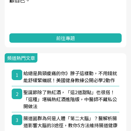
顧自己。
前往專題
頻道熱門文章
給總是肩頸痠痛的你》脖子這樣動，不用錢就
1
能舒緩緊繃感！美國健身教練公開必學2動作
聖誕節除了熱紅酒，「這2道甜點」也很搭！
2
「這種」堪稱熱紅酒進階版，中醫師不藏私公
開做法
腸道菌群為何是人體「第二大腦」？醫解析腸
3
道影響大腦的3途徑，教你5方法維持腸道健康