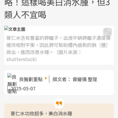
略！這樣喝美白消水腫，但3
類人不宜喝
薏仁水含有豐富的鉀離子，血液中鈉鉀離子濃度需
維持相對平衡，因此鉀可幫助體內過剩的鈉（鹽）
排出，進而改善水種。（圖片來源：
shutterstock）
良醫劃重點
撰文者：
曾耀儀 整理
2025-05-07
薏仁水功效超多，美白消水腫