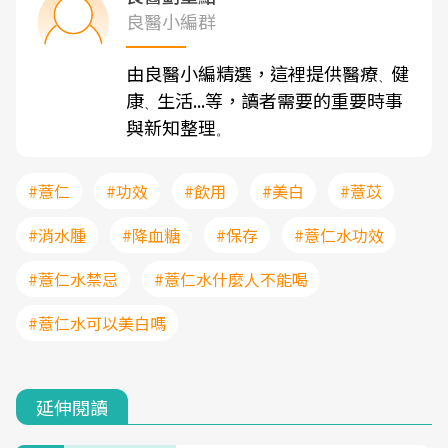
良醫小編群
由良醫小編精選，這裡提供醫療
健
、
康
生活...等，讀者需要的重要時事
、
與新知整理
。
#薏仁
#功效
#飲用
#美白
#薏苡
#消水腫
#降血糖
#保存
#薏仁水功效
#薏仁水禁忌
#薏仁水什麼人不能喝
#薏仁水可以美白嗎
延伸閱讀