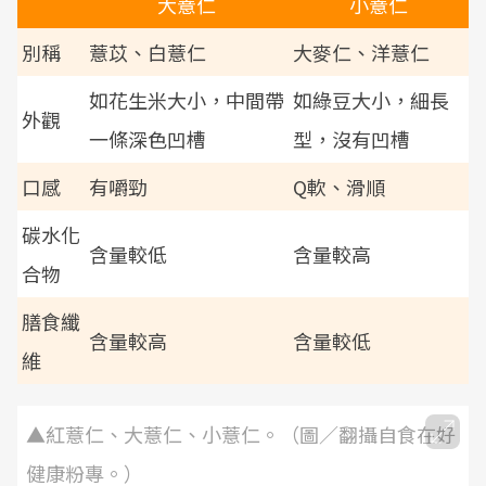
大薏仁
小薏仁
別稱
薏苡、白薏仁
大麥仁、洋薏仁
如花生米大小，中間帶
如綠豆大小，細長
外觀
一條深色凹槽
型，沒有凹槽
口感
有嚼勁
Q軟、滑順
碳水化
含量較低
含量較高
合物
膳食纖
含量較高
含量較低
維
▲紅薏仁、大薏仁、小薏仁。（圖／翻攝自食在好
健康粉專。）