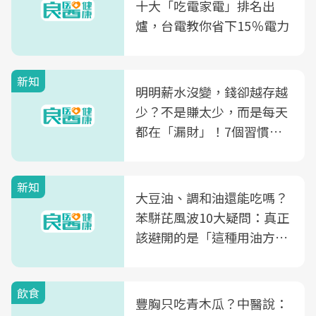
十大「吃電家電」排名出
爐，台電教你省下15％電力
新知
明明薪水沒變，錢卻越存越
少？不是賺太少，而是每天
都在「漏財」！7個習慣一
次看
新知
大豆油、調和油還能吃嗎？
苯駢芘風波10大疑問：真正
該避開的是「這種用油方
式」
飲食
豐胸只吃青木瓜？中醫說：