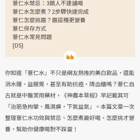
薏仁水禁忌：3類人不建議喝
薏仁水怎麼煮？2步驟快速完成
薏仁怎麼挑選？選這種更營養
薏仁保存方式
薏仁水常見問題
{DS}
你知道「薏仁水」不只是網友熱推的美白飲品，還能
消水腫、益腸胃，甚至有助抗癌、降血糖嗎？薏仁自
古就是中醫常用藥材，《神農本草經》早記載其可
「治筋急拘攣、風濕痹，下氣益氣」。本篇文章一次
整理薏仁水功效與禁忌、怎麼煮最好喝、怎麼挑才營
養，幫助你健康喝對不踩雷！