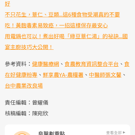
好
不只花生，薏仁、豆類...這6種食物受潮真的不要
吃！黃麴毒素易致癌，一招這樣保存最安心
用電鍋也可以！煮出好喝「綠豆薏仁湯」的祕訣...國
宴主廚技巧大公開！
參考資料：
健康醫療網
、
食農教育資訊整合平台
、
食
在好健康粉專
、
鮮享農YA-農糧署
、
中醫師張文馨
、
台中農業改良場
責任編輯：曾耀儀
核稿編輯：陳宛欣
查看全部
良醫劃重點