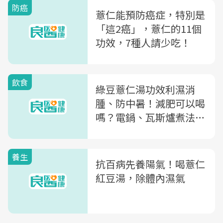
防癌
薏仁能預防癌症，特別是
「這2癌」，薏仁的11個
功效，7種人請少吃！
飲食
綠豆薏仁湯功效利濕消
腫、防中暑！減肥可以喝
嗎？電鍋、瓦斯爐煮法教
學
養生
抗百病先養陽氣！喝薏仁
紅豆湯，除體內濕氣