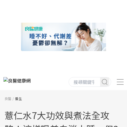
良醫
養生
薏仁水7大功效與煮法全攻