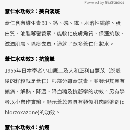
Powered by 
GliaStudios
薏仁水功效2：美白淡斑
Mute
薏仁含有維生素B1、鈣、磷、鐵、水溶性纖維、蛋
白質、油脂等營養素，能軟化皮膚角質、保溼抗皺、
滋潤肌膚、除痘去斑，造就了眾多薏仁化妝水。
薏仁水功效3：抗筋攣
1955年日本學者小山鷹二及大和正利自薏苡（脫殼
後的籽粒就是薏仁）根部分離薏苡素，並發現其具有
鎮痛、解熱、降溫、降血糖及抗筋攣的功效。另有學
者以小鼠作實驗，顯示薏苡素具有類似肌肉鬆弛劑(c
hlorzoxazone)的功效。
薏仁水功效4：抗癌