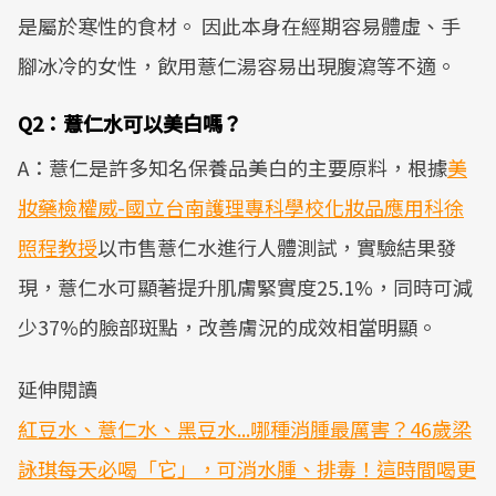
是屬於寒性的食材。 因此本身在經期容易體虛、手
腳冰冷的女性，飲用薏仁湯容易出現腹瀉等不適。
Q2：薏仁水可以美白嗎？
A：薏仁是許多知名保養品美白的主要原料，根據
美
妝藥檢權威-國立台南護理專科學校化妝品應用科徐
照程教授
以市售薏仁水進行人體測試，實驗結果發
現，薏仁水可顯著提升肌膚緊實度25.1%，同時可減
少37%的臉部斑點，改善膚況的成效相當明顯。
延伸閱讀
紅豆水、薏仁水、黑豆水...哪種消腫最厲害？46歲梁
詠琪每天必喝「它」，可消水腫、排毒！這時間喝更