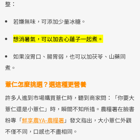
整：
若嫌無味，可添加少量冰糖。
想消暑氣，可以加去心蓮子一起煮。
如果沒胃口、腸胃弱，也可以加茯苓、山藥同
煮。
薏仁怎麼挑選？選這種更營養
許多人進到市場購買薏仁時，聽到商家問：「你要大
薏仁還是小薏仁」時，瞬間不知所措。農糧署在臉書
粉專「
鮮享農YA-農糧署
」發文指出，大小薏仁外觀
不僅不同，口感也不盡相同。