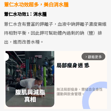
薏仁水功效超多，美白消水腫
薏仁水功效1：消水腫
薏仁水含有豐富的鉀離子，血液中鈉鉀離子濃度需維
持相對平衡，因此鉀可幫助體內過剩的鈉（鹽）排
出，進而改善水種。
觀看更多
arrow_forward_ios