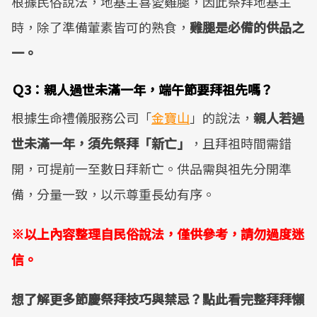
根據民俗說法，地基主喜愛雞腿，因此祭拜地基主
時，除了準備葷素皆可的熟食，
雞腿是必備的供品之
一。
Ｑ3：親人過世未滿一年，端午節要拜祖先嗎？
根據生命禮儀服務公司「
金寶山
」的說法，
親人若過
世未滿一年，須先祭拜「新亡」
，且拜祖時間需錯
開，可提前一至數日拜新亡。供品需與祖先分開準
備，分量一致，以示尊重長幼有序。
※以上內容整理自民俗說法，僅供參考，請勿過度迷
信。
想了解更多節慶祭拜技巧與禁忌？點此看完整拜拜懶