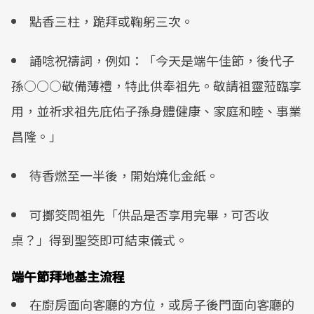
點香三柱，跪拜或鞠躬三次。
誦唸祝禱詞，例如：「今天是端午佳節，後代子
孫○○○敬備薄禮，特此供奉祖先。敬請祖靈蒞臨享
用，並祈求祖先庇佑子孫身體健康、家庭和睦、事業
昌隆。」
待香燃至一半後，開始燒化金紙。
可擲筊問祖先「供品是否享用完畢，可否收
桌？」得到聖筊即可結束儀式。
端午節拜地基主流程
在廚房面向客廳的方位，或房子後門面向客廳的