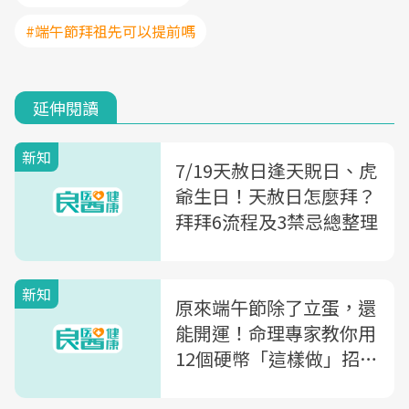
#端午節拜祖先可以提前嗎
延伸閱讀
新知
7/19天赦日逢天貺日、虎
爺生日！天赦日怎麼拜？
拜拜6流程及3禁忌總整理
新知
原來端午節除了立蛋，還
能開運！命理專家教你用
12個硬幣「這樣做」招財
運，7大禁忌千萬別誤踩