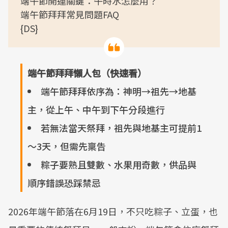
端午節開運關鍵：午時水怎麼用？
端午節拜拜常見問題FAQ
{DS}
端午節拜拜懶人包（快速看）
端午節拜拜依序為：神明→祖先→地基
主，從上午、中午到下午分段進行
若無法當天祭拜，祖先與地基主可提前1
～3天，但需先稟告
粽子要熟且雙數、水果用奇數，供品與
順序錯誤恐踩禁忌
2026年端午節落在6月19日，不只吃粽子、立蛋，也