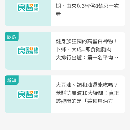
期、由來與3習俗8禁忌一次
看
飲食
健身族狂囤的高蛋白神物！
卜蜂、大成...即食雞胸肉十
大排行出爐：第一名平均一
片不到50元
新知
大豆油、調和油還能吃嗎？
苯駢芘風波10大疑問：真正
該避開的是「這種用油方
式」