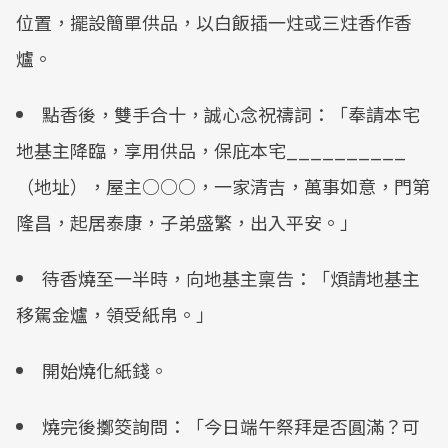
位置，擺設簡單供品，以白飯插一炷或三炷香作香
爐。
點香後，雙手合十，誠心念祝禱詞：「奉請本宅
地基主降臨，享用供品，保庇本宅__________
（地址），屋主○○○，一家清吉，萬事如意，門第
隆昌，起居泰康，子弟盛繁，出入平安。」
待香燒至一半時，向地基主稟告：「煩請地基主
移駕金爐，領受紙帛。」
開始燒化紙錢。
燒完後擲筊詢問：「今日端午祭拜是否圓滿？可