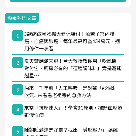
頻道熱門文章
3款癌症藥物擴大健保給付！涵蓋子宮內膜
1
癌、血癌與肺癌，每年最高可省454萬元，適
用條件一次看
夏天蒼蠅滿天飛！台大教授教你用「吹風機」
2
對付它，廚房必有的「這種調味料」竟是蒼蠅
剋星～
原來一千年前「人工呼吸」是對著「那個洞」
3
吹氣...來看看老祖宗的急救方法
來當「抗壓達人」！學會3C原則，控好血壓遠
4
離慢性病
睡飽睡滿還是好累？找出「隱形壓力」 遠離
5