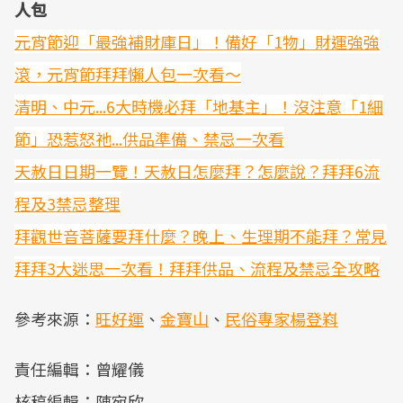
人包
元宵節迎「最強補財庫日」！備好「1物」財運強強
滾，元宵節拜拜懶人包一次看～
清明、中元...6大時機必拜「地基主」！沒注意「1細
節」恐惹怒祂...供品準備、禁忌一次看
天赦日日期一覽！天赦日怎麼拜？怎麼說？拜拜6流
程及3禁忌整理
拜觀世音菩薩要拜什麼？晚上、生理期不能拜？常見
拜拜3大迷思一次看！拜拜供品、流程及禁忌全攻略
參考來源：
旺好運
、
金寶山
、
民俗專家楊登嵙
責任編輯：曾耀儀
核稿編輯：陳宛欣