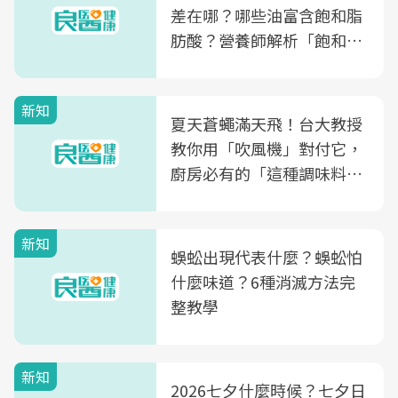
差在哪？哪些油富含飽和脂
肪酸？營養師解析「飽和脂
肪酸」的優缺點、建議攝取
量
新知
夏天蒼蠅滿天飛！台大教授
教你用「吹風機」對付它，
廚房必有的「這種調味料」
竟是蒼蠅剋星～
新知
蜈蚣出現代表什麼？蜈蚣怕
什麼味道？6種消滅方法完
整教學
新知
2026七夕什麼時候？七夕日