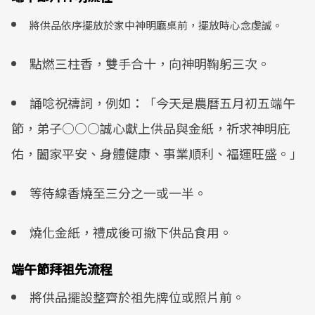
將供品依序擺放於家中神明廳桌前，擺放時心念虔誠。
點燃三柱香，雙手合十，向神明鞠躬三次。
誦唸祝禱詞，例如：「今天是農曆五月初五端午
節，弟子○○○誠心獻上供品與金紙，祈求神明庇
佑，闔家平安、身體健康、事業順利、福運旺盛。」
等待線香燒至三分之一或一半。
燒化金紙，禮成後可撤下供品食用。
端午節拜祖先流程
將供品擺設整齊於祖先牌位或照片前。