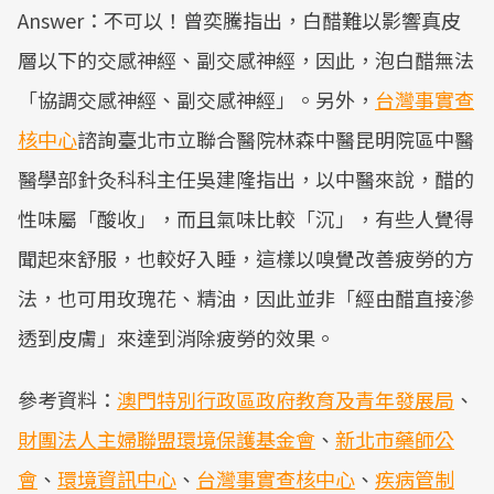
Answer：不可以！曾奕騰指出，白醋難以影響真皮
層以下的交感神經、副交感神經，因此，泡白醋無法
「協調交感神經、副交感神經」。另外，
台灣事實查
核中心
諮詢臺北市立聯合醫院林森中醫昆明院區中醫
醫學部針灸科科主任吳建隆指出，以中醫來說，醋的
性味屬「酸收」，而且氣味比較「沉」，有些人覺得
聞起來舒服，也較好入睡，這樣以嗅覺改善疲勞的方
法，也可用玫瑰花、精油，因此並非「經由醋直接滲
透到皮膚」來達到消除疲勞的效果。
參考資料：
澳門特別行政區政府教育及青年發展局
、
財團法人主婦聯盟環境保護基金會
、
新北市藥師公
會
、
環境資訊中心
、
台灣事實查核中心
、
疾病管制