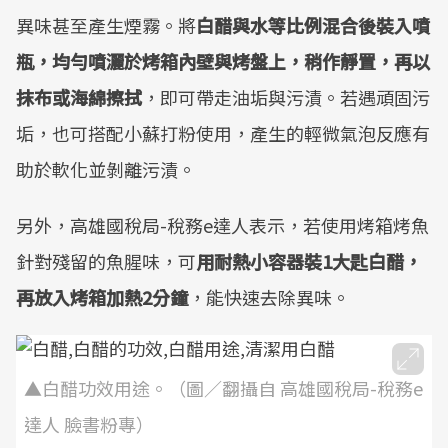
異味甚至產生煙霧。將
白醋與水等比例混合後裝入噴
瓶，均勻噴灑於烤箱內壁與烤盤上，稍作靜置，再以
抹布或海綿擦拭
，即可帶走油垢與污漬。若遇頑固污
垢，也可搭配小蘇打粉使用，產生的輕微氣泡反應有
助於軟化並剝離污漬。
另外，高雄國稅局-稅務e達人表示，若使用烤箱烤魚
針對殘留的魚腥味，可
用耐熱小容器裝1大匙白醋，
再放入烤箱加熱2分鐘
，能快速去除異味。
▲白醋功效用途。（圖／翻攝自 高雄國稅局-稅務e
達人 臉書粉專）