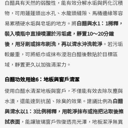
白醋具有天然的弱酸性，能有效分解水垢與鈣化沉積
物，可用蓮蓬頭出水孔、水龍頭縫隙、馬桶邊緣等容
易累積硬水垢與皂垢的地方。將
白醋與水1：1稀釋，
裝入噴瓶中直接噴灑於污垢處，靜置10～20分鐘
後，用牙刷或抹布刷洗，再以清水沖洗乾淨
。若污垢
較嚴重，可將紙巾或抹布浸泡白醋後敷貼於目標區
域，靜置更久以加強清潔力。
白醋功效用途6：地板與窗戶清潔
使用白醋水清潔地板與窗戶，不僅能有效去除灰塵與
水漬，還能達到抗菌、除臭的效果。建議比例為
白醋
與清水以1：3比例稀釋，用乾淨抹布或拖把沾取後擦
拭表面
，能讓玻璃窗戶恢復透亮光澤，地板潔淨無異