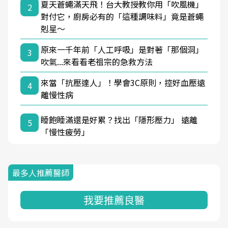
夏天蒼蠅滿天飛！台大教授教你用「吹風機」
2
對付它，廚房必有的「這種調味料」竟是蒼蠅
剋星～
原來一千年前「人工呼吸」是對著「那個洞」
3
吹氣...來看看老祖宗的急救方法
來當「抗壓達人」！學會3C原則，控好血壓遠
4
離慢性病
睡飽睡滿還是好累？找出「隱形壓力」 遠離
5
「慢性疲勞」
最多人推薦醫師
我要推薦良醫