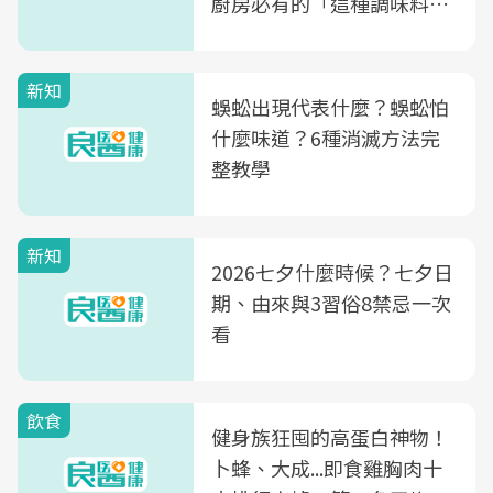
廚房必有的「這種調味料」
竟是蒼蠅剋星～
新知
蜈蚣出現代表什麼？蜈蚣怕
什麼味道？6種消滅方法完
整教學
新知
2026七夕什麼時候？七夕日
期、由來與3習俗8禁忌一次
看
飲食
健身族狂囤的高蛋白神物！
卜蜂、大成...即食雞胸肉十