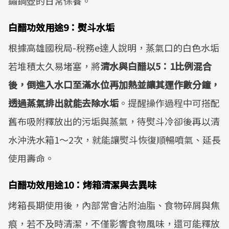
鏽鋼壺的日常保養。
白醋功效用途9：熨斗水垢
根據高雄國稅局-稅務e達人說明，蒸氣口的白色水垢
若堆積太久易堵塞，將
清水與白醋以5：1比例混合
後，倒進入水口至滿水位再加熱並讓其運作數分鐘，
透過蒸氣排出就能去除水垢
。提醒操作過程中可搭配
舊布吸附釋放出的污垢與蒸氣，待熨斗冷卻後再以清
水沖洗水箱1～2次，就能讓熨斗恢復順暢噴氣、延長
使用壽命。
白醋功效用途10：烤箱清潔與去異味
烤箱長期使用後，內部常會沾附油脂、食物碎屑與焦
痕，若不及時清潔，不僅影響食物風味，還可能釋放