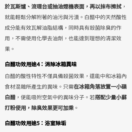
於瓦斯爐、流理台或抽油煙機表面，再以抹布擦拭
，
就能輕鬆分解附著的油污與污漬。白醋中的天然酸性
成分能有效瓦解油脂結構，同時具有殺菌除臭的作
用，不需使用化學去油劑，也能達到理想的清潔效
果。
白醋功效用途4：消除冰箱異味
白醋的酸性特性不僅具備殺菌效果，還能中和冰箱內
食材混雜所產生的異味。只需
在冰箱角落放置一小碟
白醋
，便能吸附空氣中的異味分子。若
搭配少量小蘇
打粉使用，除臭效果更可加乘
。
白醋功效用途5：浴室除垢