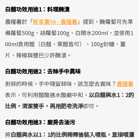
白醋功效用途1：料理醃漬
農糧署於「
鮮享農YA - 農糧署
」提到，醃蘿蔔可先準
備蘿蔔500g、胡蘿蔔100g、白開水200ml，並使用1
00ml食用醋（白醋、果醋皆可）、100g砂糖、薑
片、辣椒與鹽巴少許醃漬。
白醋功效用途2：去除手中異味
剝蒜的時候，手中殘留蒜味，該怎麼去異味？
農糧署
表示，可利用醋酸遇水酸鹼中和，
以白醋與水1：2的
比例，清潔雙手，再用肥皂洗淨
即可。
白醋功效用途3：廚房去油污
將
白醋與水以1：1的比例稀釋後裝入噴瓶，直接噴灑