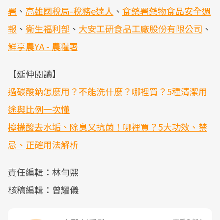
署
、
高雄國稅局-稅務e達人
、
食藥署藥物食品安全週
報
、
衛生福利部
、
大安工研食品工廠股份有限公司
、
鮮享農YA - 農糧署
【延伸閱讀】
過碳酸鈉怎麼用？不能洗什麼？哪裡買？5種清潔用
途與比例一次懂
檸檬酸去水垢、除臭又抗菌！哪裡買？5大功效、禁
忌、正確用法解析
責任編輯：林勻熙
核稿編輯：曾耀儀