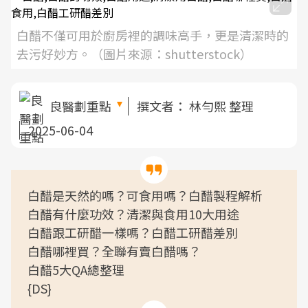
白醋不僅可用於廚房裡的調味高手，更是清潔時的
去污好妙方。（圖片來源：shutterstock）
良醫劃重點
撰文者：
林勻熙 整理
2025-06-04
白醋是天然的嗎？可食用嗎？白醋製程解析
白醋有什麼功效？清潔與食用10大用途
白醋跟工研醋一樣嗎？白醋工研醋差別
白醋哪裡買？全聯有賣白醋嗎？
白醋5大QA總整理
{DS}