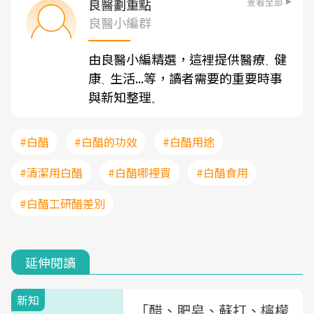
查看全部
良醫劃重點
良醫小編群
由良醫小編精選，這裡提供醫療
健
、
康
生活...等，讀者需要的重要時事
、
與新知整理
。
#白醋
#白醋的功效
#白醋用途
#清潔用白醋
#白醋哪裡買
#白醋食用
#白醋工研醋差別
延伸閱讀
新知
「醋、肥皂、蘇打、檸檬