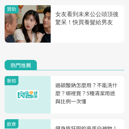
熱門推薦
新知
過碳酸鈉怎麼用？不能洗什
麼？哪裡買？5種清潔用途
與比例一次懂
飲食
健身族狂囤的高蛋白神物！