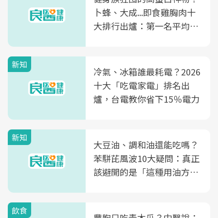
卜蜂、大成...即食雞胸肉十
大排行出爐：第一名平均一
片不到50元
新知
冷氣、冰箱誰最耗電？2026
十大「吃電家電」排名出
爐，台電教你省下15％電力
新知
大豆油、調和油還能吃嗎？
苯駢芘風波10大疑問：真正
該避開的是「這種用油方
式」
飲食
豐胸只吃青木瓜？中醫說：