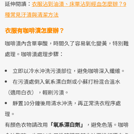
延伸閱讀：
衣服沾到油漬、床單沾到經血怎麼辦？9
種常見汙漬與清潔方法
衣服有咖啡漬怎麼辦？
咖啡漬內含單寧酸，時間久了容易氧化變黃，特別難
處理。咖啡漬處理步驟：
立即以冷水沖洗污漬部位，避免咖啡深入纖維。
在污漬處倒入氧系漂白劑或小蘇打粉混合溫水
（適用白衣），輕刷污漬。
靜置10分鐘後用清水沖洗，再正常洗衣程序處
理。
有顏色衣物請改用
「氧系漂白劑」
，避免色落。咖啡