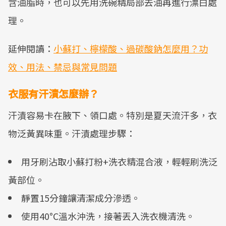
含油脂時，也可以先用洗碗精局部去油再進行漂白處
理。
延伸閱讀：
小蘇打、檸檬酸、過碳酸鈉怎麼用？功
效、用法、禁忌與常見問題
衣服有汗漬怎麼辦？
汗漬容易卡在腋下、領口處。特別是夏天流汗多，衣
物泛黃異味重。汗漬處理步驟：
用牙刷沾取小蘇打粉+洗衣精混合液，輕輕刷洗泛
黃部位。
靜置15分鐘讓清潔成分滲透。
使用40°C溫水沖洗，接著丟入洗衣機清洗。