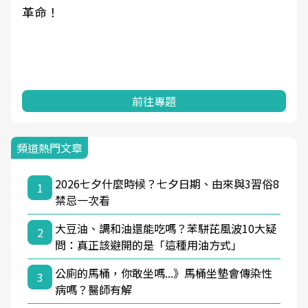
革命！
前往專題
頻道熱門文章
2026七夕什麼時候？七夕日期、由來與3習俗8
1
禁忌一次看
大豆油、調和油還能吃嗎？苯駢芘風波10大疑
2
問：真正該避開的是「這種用油方式」
公廁的馬桶，你敢坐嗎...》馬桶坐墊會傳染性
3
病嗎？醫師有解