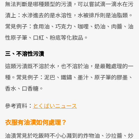
無法判斷是哪種類型的污漬，可以嘗試滴一滴水在污
漬上：水滲進去的是水溶性，水被排斥則是油脂類。
常見例子：食用油、巧克力、咖哩、奶油、肉醬、油
性原子筆、口紅、粉底等化妝品。
三、不溶性污漬
這類污漬既不溶於水，也不溶於油，是最難處理的一
種。常見例子：泥巴、鐵鏽、墨汁、原子筆的膠墨、
香水、口香糖。
參考資料：
とくばいニュース
衣服有油漬如何處理？
油漬常見於吃飯時不小心濺到的炸物油、沙拉醬、炒