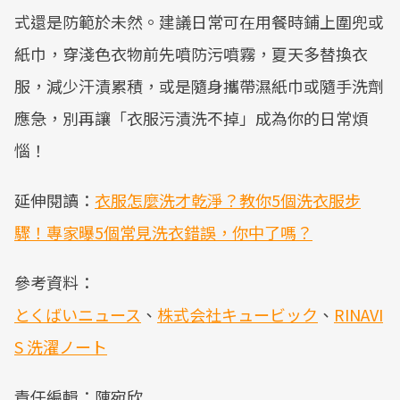
式還是防範於未然。建議日常可在用餐時鋪上圍兜或
紙巾，穿淺色衣物前先噴防污噴霧，夏天多替換衣
服，減少汗漬累積，或是隨身攜帶濕紙巾或隨手洗劑
應急，別再讓「衣服污漬洗不掉」成為你的日常煩
惱！
延伸閱讀：
衣服怎麼洗才乾淨？教你5個洗衣服步
驟！專家曝5個常見洗衣錯誤，你中了嗎？
參考資料：
とくばいニュース
、
株式会社キュービック
、
RINAVI
S 洗濯ノート
責任編輯：陳宛欣