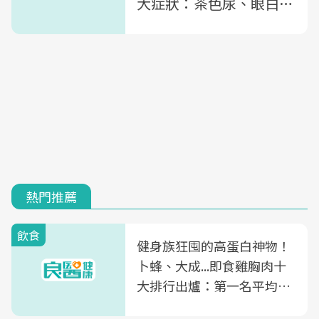
大症狀：茶色尿、眼白發
黃快就醫
熱門推薦
飲食
健身族狂囤的高蛋白神物！
卜蜂、大成...即食雞胸肉十
大排行出爐：第一名平均一
片不到50元