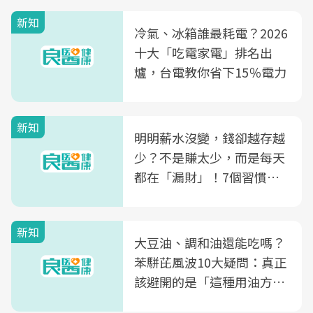
新知
冷氣、冰箱誰最耗電？2026
十大「吃電家電」排名出
爐，台電教你省下15％電力
新知
明明薪水沒變，錢卻越存越
少？不是賺太少，而是每天
都在「漏財」！7個習慣一
次看
新知
大豆油、調和油還能吃嗎？
苯駢芘風波10大疑問：真正
該避開的是「這種用油方
式」