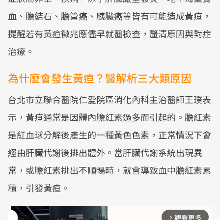
血、膽結石、膽管癌、胰臟癌等皆有可能造成黃疸，
提醒若有黃疸徵兆應儘早就醫檢查，釐清原因與對症
治療。
為什麼會發生黃疸？醫解析三大類原因
台北市立聯合醫院仁愛院區消化內科主治醫師王璞表
示，黃疸通常是因體內膽紅素過多而引起的。膽紅素
是紅血球分解後產生的一種黃色色素，正常情況下會
經由肝臟代謝後排出體外。當肝臟代謝系統出現異
常，或膽紅素排出不順暢時，就會導致血中膽紅素累
積，引發黃疸。
觀看更多
arrow_forward_ios