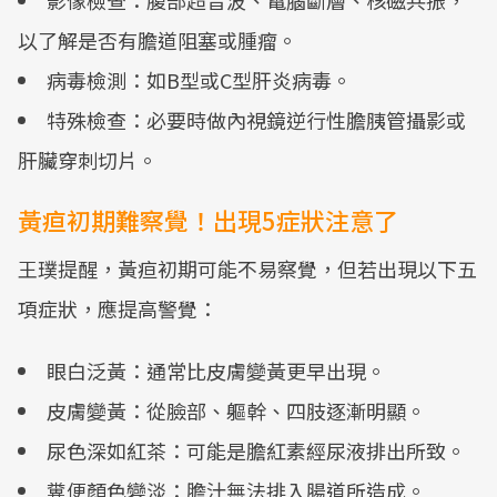
影像檢查：腹部超音波、電腦斷層、核磁共振，
以了解是否有膽道阻塞或腫瘤。
病毒檢測：如B型或C型肝炎病毒。
特殊檢查：必要時做內視鏡逆行性膽胰管攝影或
肝臟穿刺切片。
黃疸初期難察覺！出現5症狀注意了
王璞提醒，黃疸初期可能不易察覺，但若出現以下五
項症狀，應提高警覺：
眼白泛黃：通常比皮膚變黃更早出現。
皮膚變黃：從臉部、軀幹、四肢逐漸明顯。
尿色深如紅茶：可能是膽紅素經尿液排出所致。
糞便顏色變淡：膽汁無法排入腸道所造成。