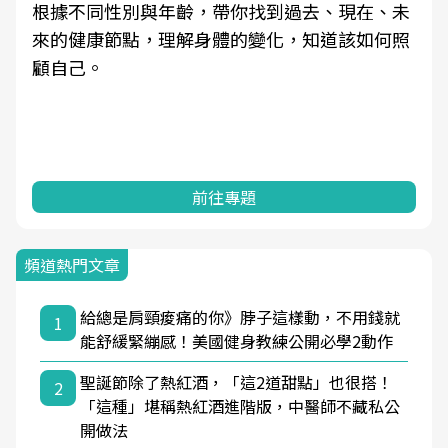
根據不同性別與年齡，帶你找到過去、現在、未
來的健康節點，理解身體的變化，知道該如何照
顧自己。
前往專題
頻道熱門文章
給總是肩頸痠痛的你》脖子這樣動，不用錢就
1
能舒緩緊繃感！美國健身教練公開必學2動作
聖誕節除了熱紅酒，「這2道甜點」也很搭！
2
「這種」堪稱熱紅酒進階版，中醫師不藏私公
開做法