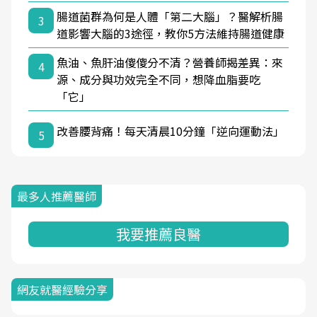
腸道菌群為何是人體「第二大腦」？醫解析腸
3
道影響大腦的3途徑，教你5方法維持腸道健康
魚油、魚肝油傻傻分不清？營養師揭差異：來
4
源、成分與功效完全不同，想降血脂要吃
「它」
改善腰背痛！每天清晨10分鐘「逆向運動法」
5
最多人推薦醫師
我要推薦良醫
網友就醫經驗分享