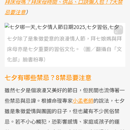
拜床母嗎？拜床母時間、供品、口訣懶人包！7大禁
忌要注意
）
七夕除了是象徵愛意的浪漫情人節，拜七娘媽與拜
床母亦是七夕重要的習俗文化。（圖／翻攝自「文
化部」臉書粉專）
七夕有哪些禁忌？8禁忌要注意
雖然七夕是個浪漫又美好的節日，但民間也流傳著一
些禁忌與忌諱。根據命理專家
小孟老師
的說法，七夕
雖是象徵愛情與團圓的日子，但也藏有不少民俗禁
忌。若不小心觸犯，恐影響感情、家庭或孩子的運