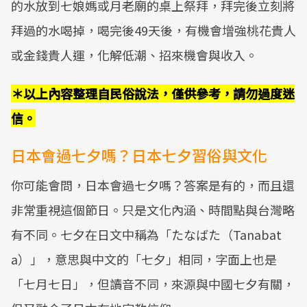
的水放到七娘媽或月老廟的桌上祭拜，拜完後立刻將
拜過的水喝掉，喝完後49天後，有機會增強桃花貴人
或金錢貴人運，化解低潮、招來機會與收入。
＊以上內容整理自民俗說法，僅供參考，請勿過度迷
信。
日本會過七夕嗎？日本七夕習俗與文化
你可能會問，日本會過七夕嗎？答案是有的，而且還
非常重視這個節日。只是文化內涵、時間點與台灣略
有不同。七夕在日文中稱為「たなばた（Tanabat
a）」，意思與中文的「七夕」相同，字面上也是
「七月七日」，但讀音不同，來源與中國七夕有關，