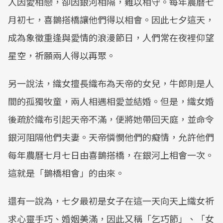
人因愛相戀，卻因銀河相隔，難以相守。每年農曆七
月初七，喜鵲搭橋讓他們得以相會。因此七夕這天，
成為象徵重逢與愛情的浪漫節日，人們常在夜裡仰望
星空，祈願兩人得以再聚。
另一說法，織女擅長織布為天帝的女兒，牛郎則是人
間的孤獨牧童，兩人相遇相愛並結婚。但是，織女婚
後疏於織布引起天帝不滿，便將她帶回天庭，並命令
銀河阻隔他們夫妻。天帝憐憫他們的癡情，允許他們
每年農曆七月七日由喜鵲搭橋，在銀河上相會一次。
這就是「鵲橋相會」的由來。
還有一說為，七夕最初是女子在這一天向天上織女祈
求心靈手巧、婚姻美滿，因此又稱「乞巧節」、「女