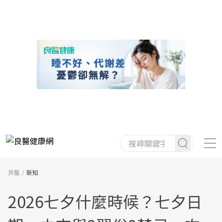
良醫
新知
2026七夕什麼時候？七夕日