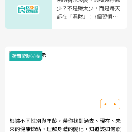
少？不是賺太少，而是每天
都在「漏財」！7個習慣一
次看
2025健檢
時光機
同性別與年齡，帶你找到過去、現在、未
因應超高齡
康節點，理解身體的變化，知道該如何照
健檢服務大