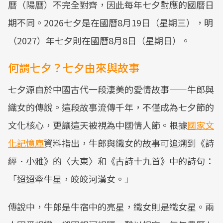
曆（陽曆）不完全對齊，因此每年七夕對應的國曆日
期不同。2026七夕是在國曆8月19日（星期三），明
（2027）年七夕則在國曆8月8日（星期日）。
何謂七夕？七夕由來與故事
七夕源自於中國古代一段淒美的愛情故事——牛郎與
織女的傳說。這段故事流傳千年，不僅成為七夕節的
文化核心，更讓這天被視為中國情人節。根據
國家文
化記憶庫
資料指出，牛郎與織女的故事可追溯到《詩
經．小雅》的〈大東〉和《古詩十九首》中的詩句：
「迢迢牽牛星，皎皎河漢女。」
傳說中，牛郎是牛宿中的亮星，織女則是織女星。兩