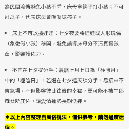
為民間流傳避免小孩不乖，床母拿筷子打小孩；不可
拜瓜子，代表床母會呱呱唸孩子。
床上不可以擺娃娃：七夕夜要將娃娃或人形玩偶
（象徵假小孩）移開，避免誤導床母分不清真實孩
童，影響護佑力。
不宜在七夕提分手：農曆七月七日為「極陰月」
中的「極陰日」，若選在七夕這天談分手，易招來不
吉氣場，不但影響彼此往後的幸福，更可能不被牛郎
織女所庇佑，讓愛情運勢長期低迷。
＊以上內容整理自民俗說法，僅供參考，請勿過度迷
信。