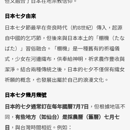
但又融合了日本在地宗教信仰。
日本七夕由來
日本七夕節最早在奈良時代（約8世紀）傳入，起源
自中國的乞巧節，但後來與日本本土的「棚機（たな
ばた）」習俗融合。「棚機」是一種舊有的祈福儀
式，少女在河邊織布，供奉給神明，祈求農作豐收與
潔淨。結合兩種傳統之後，日本的七夕不僅保有織女
祈願的概念，也發展出屬於自己的浪漫文化。
日本七夕幾月幾號
日本的七夕通常訂在每年國曆7月7日
，但根據地區不
同，
有些地方（如仙台）是採農曆（舊曆）七月七
日
，與台灣時間相近。例如：