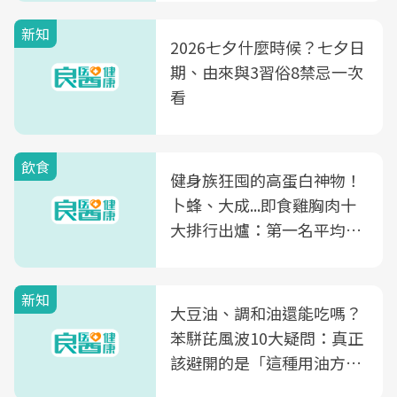
新知
2026七夕什麼時候？七夕日
期、由來與3習俗8禁忌一次
看
飲食
健身族狂囤的高蛋白神物！
卜蜂、大成...即食雞胸肉十
大排行出爐：第一名平均一
片不到50元
新知
大豆油、調和油還能吃嗎？
苯駢芘風波10大疑問：真正
該避開的是「這種用油方
式」