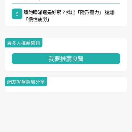
睡飽睡滿還是好累？找出「隱形壓力」 遠離
5
「慢性疲勞」
最多人推薦醫師
我要推薦良醫
網友就醫經驗分享