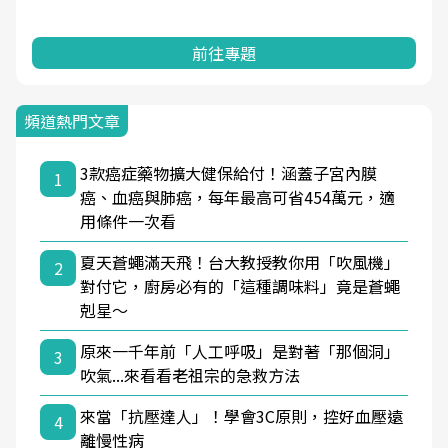
前往專題
頻道熱門文章
3款癌症藥物擴大健保給付！涵蓋子宮內膜
1
癌、血癌與肺癌，每年最高可省454萬元，適
用條件一次看
夏天蒼蠅滿天飛！台大教授教你用「吹風機」
2
對付它，廚房必有的「這種調味料」竟是蒼蠅
剋星～
原來一千年前「人工呼吸」是對著「那個洞」
3
吹氣...來看看老祖宗的急救方法
來當「抗壓達人」！學會3C原則，控好血壓遠
4
離慢性病