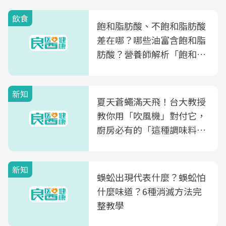
飲食
飽和脂肪酸、不飽和脂肪酸
差在哪？哪些油富含飽和脂
肪酸？營養師解析「飽和脂
肪酸」的優缺點、建議攝取
量
新知
夏天蒼蠅滿天飛！台大教授
教你用「吹風機」對付它，
廚房必有的「這種調味料」
竟是蒼蠅剋星～
新知
蜈蚣出現代表什麼？蜈蚣怕
什麼味道？6種消滅方法完
整教學