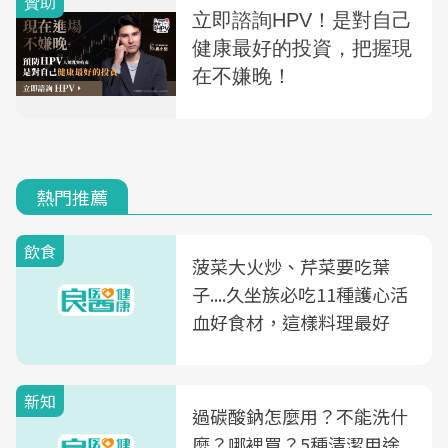
熱門推薦
飲食
菠菜大火炒、芹菜要吃葉
子....久坐族必吃11種護心活
血好食材，這樣料理最好
新知
過碳酸鈉怎麼用？不能洗什
麼？哪裡買？5種清潔用途