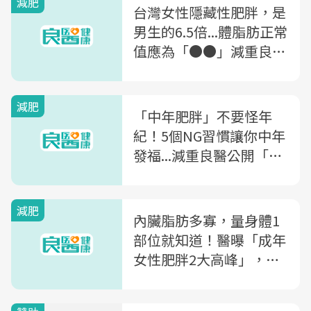
減肥
台灣女性隱藏性肥胖，是
男生的6.5倍...體脂肪正常
值應為「●●」減重良醫
解析「女性肥胖」種類、
各年齡層的減肥法
減肥
「中年肥胖」不要怪年
紀！5個NG習慣讓你中年
發福...減重良醫公開「減
肥菜單」
減肥
內臟脂肪多寡，量身體1
部位就知道！醫曝「成年
女性肥胖2大高峰」，荷
爾蒙變化恐是元凶