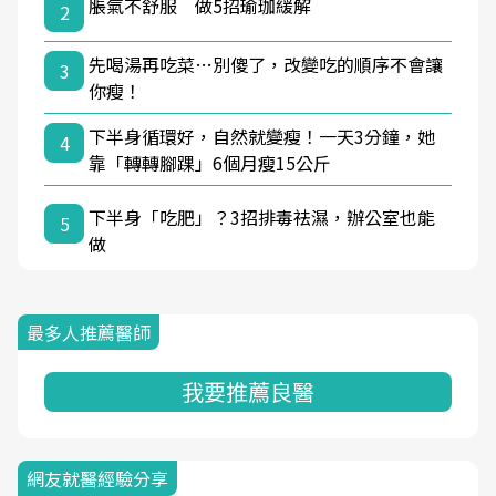
脹氣不舒服 做5招瑜珈緩解
2
先喝湯再吃菜…別傻了，改變吃的順序不會讓
3
你瘦！
下半身循環好，自然就變瘦！一天3分鐘，她
4
靠「轉轉腳踝」6個月瘦15公斤
下半身「吃肥」？3招排毒祛濕，辦公室也能
5
做
最多人推薦醫師
我要推薦良醫
網友就醫經驗分享