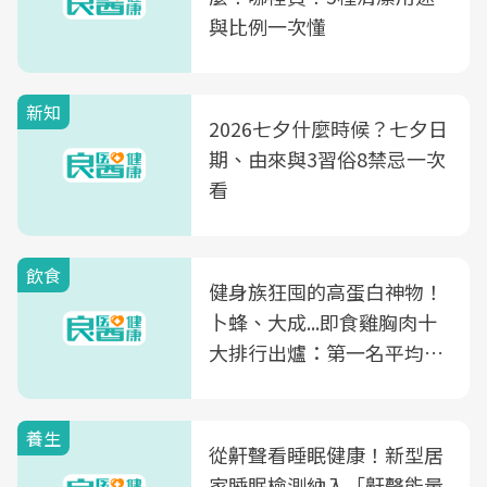
與比例一次懂
新知
2026七夕什麼時候？七夕日
期、由來與3習俗8禁忌一次
看
飲食
健身族狂囤的高蛋白神物！
卜蜂、大成...即食雞胸肉十
大排行出爐：第一名平均一
片不到50元
養生
從鼾聲看睡眠健康！新型居
家睡眠檢測納入「鼾聲能量