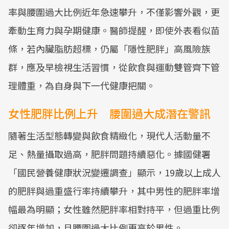
率與腰圍過大比例近年急速攀升，不僅影響外觀，更
牽動生育力與孕期健康。醫師提醒，即使外表看似苗
條，若內臟脂肪超標，仍屬「隱性肥胖」高風險族
群，應及早檢視生活習慣，從飲食與運動雙管齊下管
理體重，為自身與下一代健康把關。
女性肥胖比例上升 腰圍過大成潛在警訊
隨著生活型態轉變與飲食精緻化，現代人活動量不
足、熱量攝取過高，肥胖問題持續惡化。據國健署
「國民營養健康狀況變遷調查」顯示，19歲以上成人
的肥胖與過重盛行率持續攀升，其中男性的肥胖率增
幅最為明顯；女性雖然肥胖率相對持平，但過重比例
卻逐年增加，且腰圍過大比例更高於男性。