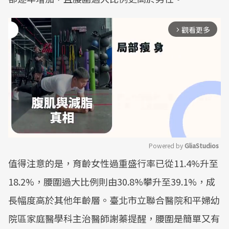
觀看更多
arrow_forward_ios
Powered by 
GliaStudios
值得注意的是，育齡女性過重盛行率已從11.4%升至
Mute
18.2%，腰圍過大比例則由30.8%攀升至39.1%，成
長幅度高於其他年齡層。臺北市立聯合醫院和平婦幼
院區家庭醫學科主治醫師謝蓁提醒，腰圍是簡單又有