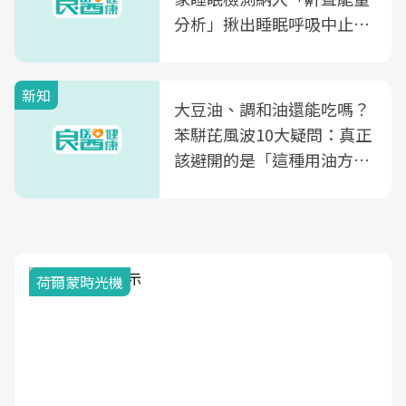
分析」揪出睡眠呼吸中止症
風險
新知
大豆油、調和油還能吃嗎？
苯駢芘風波10大疑問：真正
該避開的是「這種用油方
式」
荷爾蒙時光機