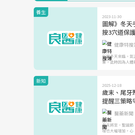
養生
2023-11-30
圖解》冬天
按3穴道保
健康特搜
每當冬天來臨，氣
象，此時因為人體
新知
2025-12-18
歲末、尾牙
提醒三策略
醫藥新聞 
年末將至，聖誕節
理也大幅增加。心