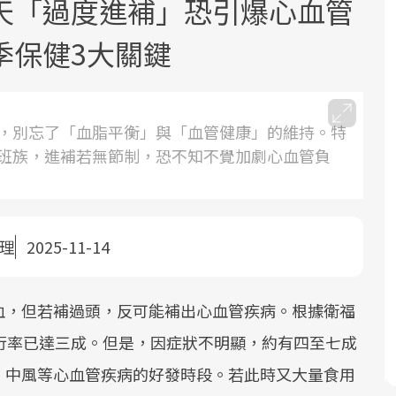
天「過度進補」恐引爆心血管
季保健3大關鍵
，別忘了「血脂平衡」與「血管健康」的維持。特
班族，進補若無節制，恐不知不覺加劇心血管負
面對超高齡社會的浪潮，台灣正在快速
2025年，就到良醫生活祭體驗「一站式
良醫健康網從「換季的身體變化」出
根據不同性別與年齡，帶你找到過去、
邁向「健康照護」的新時代。隨著國家
健康新生活」，從講座、體驗到運動，
發，透過醫學觀點與日常感受的對話，
現在、未來的健康節點，理解身體的變
政策如「健康台灣推動委員會」與「長
全面啟動你的健康革命！
建立對亞健康的認知，進而引導實際的
化，知道該如何照顧自己。
照3.0」的推進，「預防醫學」已成全民
改善行動。
整理
2025-11-14
關注的核心議題。然而，健檢不只是醫
療院所的服務，更是民眾了解自身健康
血，但若補過頭，反可能補出心血管疾病。根據衛福
狀況、啟動健康管理的重要起點。
行率已達三成。但是，因症狀不明顯，約有四至七成
前往專題
前往專題
前往專題
前往專題
、中風等心血管疾病的好發時段。若此時又大量食用