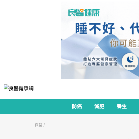
防癌
減肥
養生
良醫