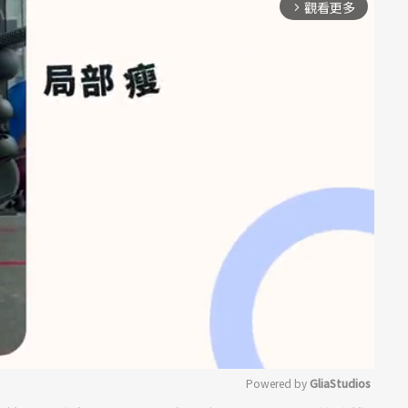
觀看更多
arrow_forward_ios
Powered by 
GliaStudios