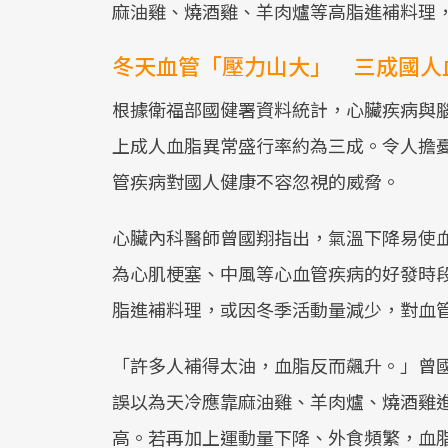
麻油雞、燒酒雞、羊肉爐等高脂進補料理
冬天血管「壓力山大」 三成國人
根據衛福部國健署資料統計，心臟疾病與腦
上成人血脂異常盛行率約為三成。令人擔
管疾病對國人健康不容忽視的威脅。
心臟內科醫師曾國翔指出，氣溫下降易使
為心肌梗塞、中風等心血管疾病的好發時
脂進補料理，或因冬季活動量減少，對血
「許多人補得太油，血脂反而飆升。」曾
誤以為天冷應靠麻油雞、羊肉爐、燒酒雞
高。若再加上運動量下降、外食頻繁，血