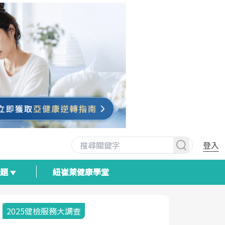
登入
專題
紐崔萊健康學堂
2025健檢服務大調查