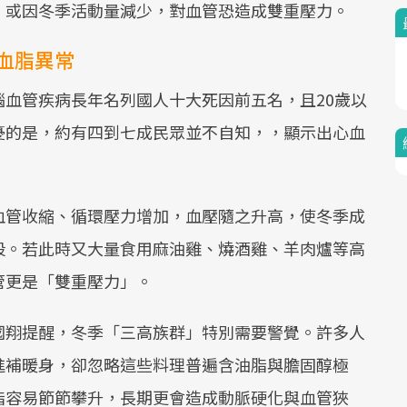
，或因冬季活動量減少，對血管恐造成雙重壓力。
血脂異常
血管疾病長年名列國人十大死因前五名，且20歲以
憂的是，約有四到七成民眾並不自知，，顯示出心血
血管收縮、循環壓力增加，血壓隨之升高，使冬季成
段。若此時又大量食用麻油雞、燒酒雞、羊肉爐等高
管更是「雙重壓力」。
國翔提醒，冬季「三高族群」特別需要警覺。許多人
進補暖身，卻忽略這些料理普遍含油脂與膽固醇極
脂容易節節攀升，長期更會造成動脈硬化與血管狹