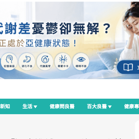
新知
生活
健康問良醫
百大良醫
健康
良醫生活祭
我與健康韌性的距離
荷爾蒙時光機