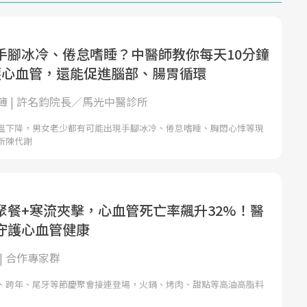
手腳冰冷、倦怠嗜睡？中醫師教你每天10分鐘
護心血管，還能促進腦部、腸胃循環
簿 | 許名鈞院長／馬光中醫診所
溫下降，男女老少都有可能出現手腳冰冷、倦怠嗜睡、胸悶心悸等現
新陳代謝
聚餐+寒流夾擊，心血管死亡率飆升32%！醫
守護心血管健康
| 合作專家群
、跨年、尾牙等節慶聚會接連登場，火鍋、烤肉、甜點等高油高脂料