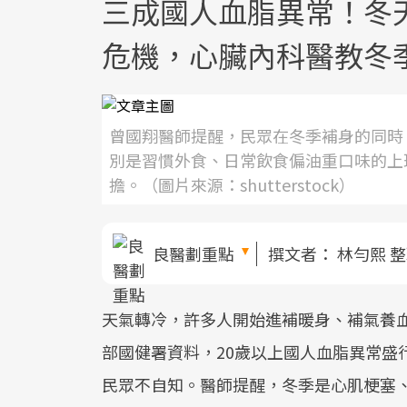
三成國人血脂異常！冬
危機，心臟內科醫教冬
曾國翔醫師提醒，民眾在冬季補身的同時
別是習慣外食、日常飲食偏油重口味的上
擔。（圖片來源：shutterstock）
良醫劃重點
撰文者：
林勻熙 
天氣轉冷，許多人開始進補暖身、補氣養
部國健署資料，20歲以上國人血脂異常盛
民眾不自知。醫師提醒，冬季是心肌梗塞