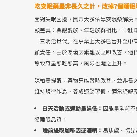
吃安眠藥最非長久之計，改掉7個睡眠
面對失眠困擾，民眾大多依靠安眠藥解決
顯差異：與銀髮族、年輕族群相比，中壯
「三明治世代」在事業上大多已晉升至中
顧責任。由於環境因素難以立即改善，他
導致劑量愈吃愈高，風險也隨之上升。
陳柏熹提醒，藥物只能暫時改善，並非長
維持規律作息、養成運動習慣、適當紓解
白天活動或運動量過低：
因能量消耗不
體睡眠品質。
睡前攝取咖啡因或酒精：
易焦慮、情緒