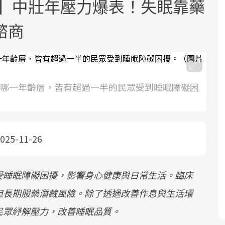
查】中壯年壓力爆表！失眠靠藥
諮商
是哪一年齡層，皆有超過一半的民眾受到睡眠障礙困
面對超高齡社會的浪潮，台灣正在快速
2025年，就到良醫生活祭體驗「一站式
良醫健康網從「換季的身體變化」出
邁向「健康照護」的新時代。隨著國家
健康新生活」，從講座、體驗到運動，
發，透過醫學觀點與日常感受的對話，
政策如「健康台灣推動委員會」與「長
全面啟動你的健康革命！
建立對亞健康的認知，進而引導實際的
照3.0」的推進，「預防醫學」已成全民
改善行動。
025-11-26
關注的核心議題。然而，健檢不只是醫
療院所的服務，更是民眾了解自身健康
受睡眠障礙困擾，影響身心健康與日常生活。臨床
狀況、啟動健康管理的重要起點。
但長期服藥潛藏風險。除了透過改善作息與生活環
前往專題
前往專題
前往專題
民眾紓解壓力，改善睡眠品質。