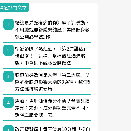
頻道熱門文章
給總是肩頸痠痛的你》脖子這樣動，
1
不用錢就能舒緩緊繃感！美國健身教
練公開必學2動作
聖誕節除了熱紅酒，「這2道甜點」
2
也很搭！「這種」堪稱熱紅酒進階
版，中醫師不藏私公開做法
腸道菌群為何是人體「第二大腦」？
3
醫解析腸道影響大腦的3途徑，教你5
方法維持腸道健康
魚油、魚肝油傻傻分不清？營養師揭
4
差異：來源、成分與功效完全不同，
想降血脂要吃「它」
改善腰背痛！每天清晨10分鐘「逆向
5