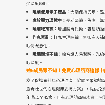
少深度睡眠。
睡前使用電子產品：
大腦保持興奮、難
處於壓力環境中：
長期緊繃、焦慮，導
睡前吃宵夜：
增加腸胃負擔，容易煩躁
作息紊亂：
打亂生理時鐘，例如白天補
眠情況惡化。
睡眠環境不佳：
噪音讓人易驚醒、光線
眠深度。
逾6成民眾不知！免費心理諮商這樣申
為了促進青壯年心理健康，協助民眾調適壓力
歲青壯世代心理健康支持方案」，提供免費心
年滿15至45歲、且有心理諮商需求者，