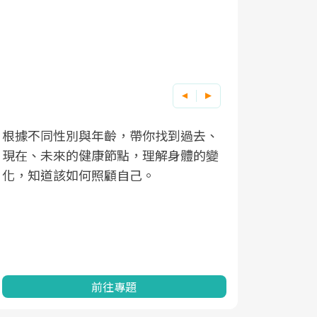
根據不同性別與年齡，帶你找到過去、
因應超高齡
現在、未來的健康節點，理解身體的變
「2025
化，知道該如何照顧自己。
康促進為目
民眾健康的
查、數據分
一起成為台
前往專題