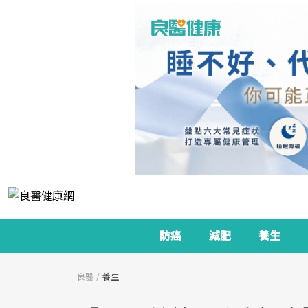
防癌
減肥
養生
良醫
養生