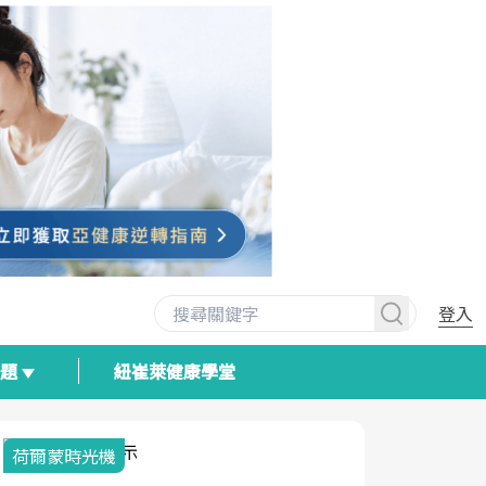
登入
專題
紐崔萊健康學堂
荷爾蒙時光機
2025健檢