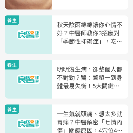
養生
秋天陰雨綿綿讓你心情不
好？中醫師教你3招應對
「季節性抑鬱症」，吃
「這4種食物」還能養心
安神
養生
明明沒生病，卻整個人都
不對勁？醫：驚蟄一到身
體最易失衡！5大關鍵改
善春困、失眠
養生
一生氣就頭痛、想太多就
胃痛？中醫解密「七情內
傷」關鍵原因，4穴位4茶