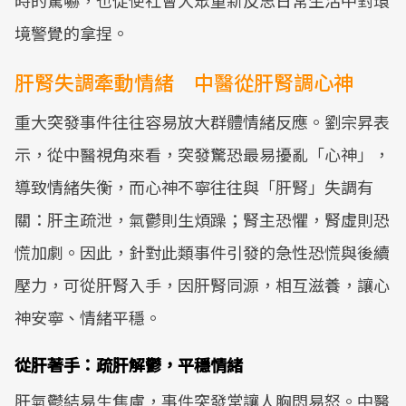
時的驚嚇，也促使社會大眾重新反思日常生活中對環
境警覺的拿捏。
肝腎失調牽動情緒 中醫從肝腎調心神
重大突發事件往往容易放大群體情緒反應。劉宗昇表
示，從中醫視角來看，突發驚恐最易擾亂「心神」，
導致情緒失衡，而心神不寧往往與「肝腎」失調有
關：肝主疏泄，氣鬱則生煩躁；腎主恐懼，腎虛則恐
慌加劇。因此，針對此類事件引發的急性恐慌與後續
壓力，可從肝腎入手，因肝腎同源，相互滋養，讓心
神安寧、情緒平穩。
從肝著手：疏肝解鬱，平穩情緒
肝氣鬱結易生焦慮，事件突發常讓人胸悶易怒。中醫