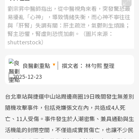
劉宗昇中醫師指出，從中醫視角來看，突發驚恐最
易擾亂「心神」，導致情緒失衡，而心神不寧往往
與「肝腎」失調有關：肝主疏泄，氣鬱則生煩躁；
腎主恐懼，腎虛則恐慌加劇。（圖片來源：
shutterstock）
良醫劃重點
撰文者：
林勻熙 整理
2025-12-23
台北車站與捷運中山站周邊商圈19日晚間發生無差別
隨機攻擊事件，包括兇嫌張文在內，共造成4人死
亡、11人受傷。事件發生於人潮密集、兼具通勤與生
活機能的封閉空間，不僅造成實質傷亡，也讓不少民