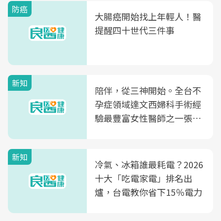
防癌
大腸癌開始找上年輕人！醫
提醒四十世代三件事
新知
陪伴，從三神開始。全台不
孕症領域達文西婦科手術經
驗最豐富女性醫師之一張永
玲領軍，打造全台首創「生
殖銀行概念形象館」，攜手
新知
光田醫院建構360度女性健
冷氣、冰箱誰最耗電？2026
康照護生態圈
十大「吃電家電」排名出
爐，台電教你省下15％電力