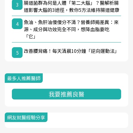
腸道菌群為何是人體「第二大腦」？醫解析腸
3
道影響大腦的3途徑，教你5方法維持腸道健康
魚油、魚肝油傻傻分不清？營養師揭差異：來
4
源、成分與功效完全不同，想降血脂要吃
「它」
改善腰背痛！每天清晨10分鐘「逆向運動法」
5
最多人推薦醫師
我要推薦良醫
網友就醫經驗分享