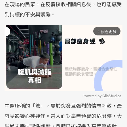
在現場的民眾，在反覆接收相關訊息後，也可能感受
到持續的不安與緊繃。
觀看更多
arrow_forward_ios
Powered by 
GliaStudios
中醫所稱的「驚」，屬於突發且強烈的情志刺激，最
Mute
容易影響心神運作。當人面對毫無預警的危險時，大
腦尚未完成理性判斷，身體已迅速進入高度警戒狀