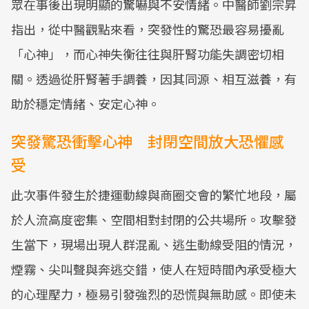
眾在事後出現明顯的驚嚇與不安情緒。中醫師劉宗昇
指出，從中醫觀點來看，突發性的驚恐最容易擾亂
「心神」，而心神失衡往往與肝腎功能失調密切相
關。透過從肝腎著手調養，因其同源、相互滋養，有
助於穩定情緒、安定心神。
突發驚恐衝擊心神 封閉空間放大恐懼感
受
此次事件發生於捷運動線與商圈交會的繁忙地段，屬
於人流高度密集、空間相對封閉的公共場所。攻擊發
生當下，現場出現人群混亂、逃生動線受阻的情況，
煙霧、尖叫聲與奔逃交錯，使人在短時間內承受極大
的心理壓力，極易引發強烈的恐慌與無助感。即使未