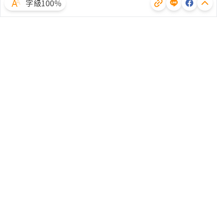
字級100％
體驗試用
廣告合作
文章授權