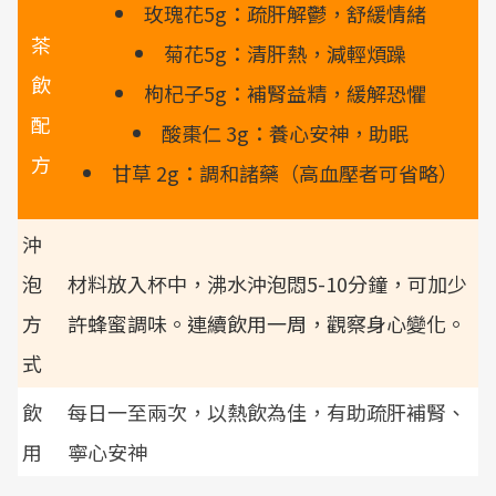
玫瑰花5g：疏肝解鬱，舒緩情緒
茶
菊花5g：清肝熱，減輕煩躁
飲
枸杞子5g：補腎益精，緩解恐懼
配
酸棗仁 3g：養心安神，助眠
方
甘草 2g：調和諸藥（高血壓者可省略）
沖
泡
材料放入杯中，沸水沖泡悶5-10分鐘，可加少
方
許蜂蜜調味。連續飲用一周，觀察身心變化。
式
飲
每日一至兩次，以熱飲為佳，有助疏肝補腎、
用
寧心安神