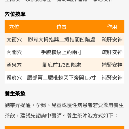
穴位按摩
穴位
位置
作用
太衝穴
腳背大拇指與二拇指間凹陷處
疏肝安神
內關穴
手腕橫紋上約兩寸
疏肝安神
湧泉穴
腳底前1/3凹陷處
補腎安神
腎俞穴
腰部第二腰椎棘突下旁開1.5寸
補腎安神
養生茶飲
劉宗昇提醒，孕婦、兒童或慢性病患者若要飲用養生
茶飲，建議先諮詢中醫師。養生茶沖泡方式如下：