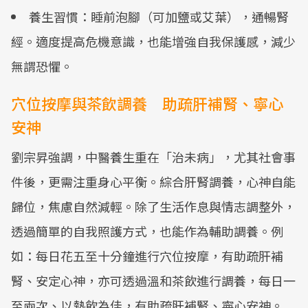
養生習慣：睡前泡腳（可加鹽或艾葉），通暢腎
經。適度提高危機意識，也能增強自我保護感，減少
無謂恐懼。
穴位按摩與茶飲調養 助疏肝補腎、寧心
安神
劉宗昇強調，中醫養生重在「治未病」，尤其社會事
件後，更需注重身心平衡。綜合肝腎調養，心神自能
歸位，焦慮自然減輕。除了生活作息與情志調整外，
透過簡單的自我照護方式，也能作為輔助調養。例
如：每日花五至十分鐘進行穴位按摩，有助疏肝補
腎、安定心神，亦可透過溫和茶飲進行調養，每日一
至兩次、以熱飲為佳，有助疏肝補腎、寧心安神。