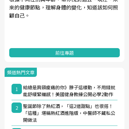
來的健康節點，理解身體的變化，知道該如何照
顧自己。
前往專題
頻道熱門文章
給總是肩頸痠痛的你》脖子這樣動，不用錢就
1
能舒緩緊繃感！美國健身教練公開必學2動作
聖誕節除了熱紅酒，「這2道甜點」也很搭！
2
「這種」堪稱熱紅酒進階版，中醫師不藏私公
開做法