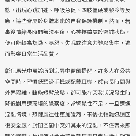
態，出現心跳加速、呼吸急促、四肢僵硬或發冷等反
應，這些皆屬於身體本能的自我保護機制。然而，若
事後情緒長時間無法平復，心神持續處於緊繃狀態，
便可能轉為煩躁、易怒、失眠或注意力難以集中，進
而影響日常生活品質。
彰化馬光中醫診所劉宗昇中醫師提醒，許多人在公共
空間時，習慣低頭滑手機或配戴耳機，感官長時間與
外界隔離，雖能短暫放鬆，卻可能在突發狀況發生時
降低對周遭環境的覺察度。當警覺性不足，一旦遭遇
混亂情境，恐懼感往往更加強烈，事後也較難迅速回
復安全感。封閉空間中突如其來的混亂，不僅帶來即