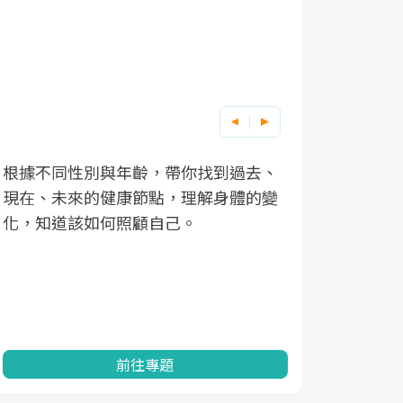
根據不同性別與年齡，帶你找到過去、
因應超高齡
現在、未來的健康節點，理解身體的變
「2025
化，知道該如何照顧自己。
康促進為目
民眾健康的
查、數據分
一起成為台
前往專題