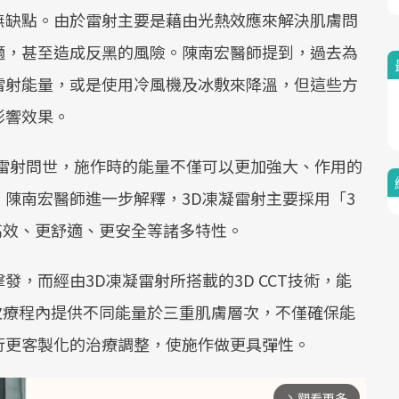
無缺點。由於雷射主要是藉由光熱效應來解決肌膚問
適，甚至造成反黑的風險。陳南宏醫師提到，過去為
雷射能量，或是使用冷風機及冰敷來降溫，但這些方
影響效果。
凝雷射問世，施作時的能量不僅可以更加強大、作用的
陳南宏醫師進一步解釋，3D凍凝雷射主要採用「3
更高效、更舒適、更安全等諸多特性。
，而經由3D凍凝雷射所搭載的3D CCT技術，能
次療程內提供不同能量於三重肌膚層次，不僅確保能
行更客製化的治療調整，使施作做更具彈性。
觀看更多
arrow_forward_ios