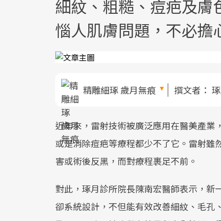
細紋、粗糙、痘疤及膚
惱人肌膚問題，不必擔
精雕細琢 歲月無痕
撰文者：
琢
近年來，雷射技術被廣泛應用在醫美產業
或是消除痘疤等療程都少不了它。雷射雖
害或術後反黑，而對療程裹足不前。
對此，琢月診所院長陳南宏醫師表示，新
卻系統設計，不但能有效改善細紋、毛孔