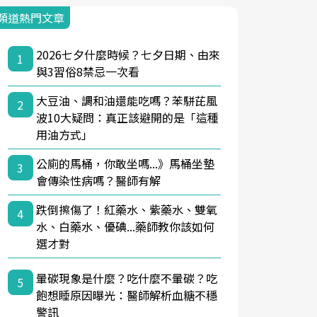
頻道熱門文章
2026七夕什麼時候？七夕日期、由來
1
與3習俗8禁忌一次看
大豆油、調和油還能吃嗎？苯駢芘風
2
波10大疑問：真正該避開的是「這種
用油方式」
公廁的馬桶，你敢坐嗎...》馬桶坐墊
3
會傳染性病嗎？醫師有解
跌倒擦傷了！紅藥水、紫藥水、雙氧
4
水、白藥水、優碘...藥師教你該如何
選才對
暈碳現象是什麼？吃什麼不暈碳？吃
5
飽想睡原因曝光：醫師解析血糖不穩
警訊