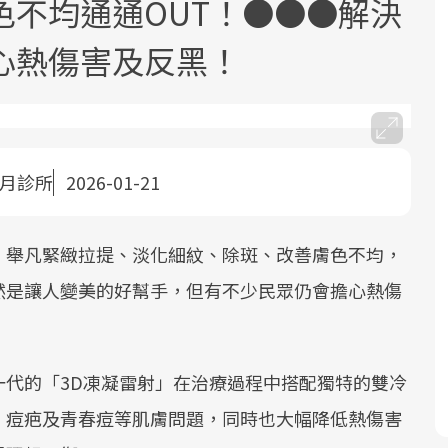
色不均通通OUT！●●●解決
心熱傷害及反黑！
月診所
2026-01-21
面對超高齡社會的浪潮，台灣正在快速
2025年，就到良醫生活祭體驗「一站式
良醫健康網從「換季的身體變化」出
邁向「健康照護」的新時代。隨著國家
健康新生活」，從講座、體驗到運動，
發，透過醫學觀點與日常感受的對話，
政策如「健康台灣推動委員會」與「長
全面啟動你的健康革命！
建立對亞健康的認知，進而引導實際的
，舉凡緊緻拉提、淡化細紋、除斑、改善膚色不均，
照3.0」的推進，「預防醫學」已成全民
改善行動。
然是讓人變美的好幫手，但有不少民眾仍會擔心熱傷
關注的核心議題。然而，健檢不只是醫
療院所的服務，更是民眾了解自身健康
狀況、啟動健康管理的重要起點。
一代的「3D凍凝雷射」在治療過程中搭配獨特的雙冷
前往專題
前往專題
前往專題
、痘疤及青春痘等肌膚問題，同時也大幅降低熱傷害