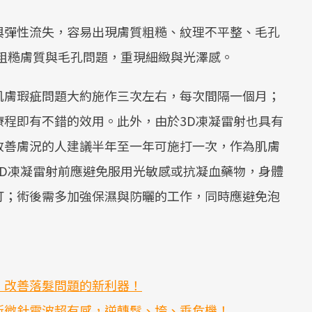
與彈性流失，容易出現膚質粗糙、紋理不平整、毛孔
粗糙膚質與毛孔問題，重現細緻與光澤感。
肌膚瑕疵問題大約施作三次左右，每次間隔一個月；
療程即有不錯的效用。此外，由於3D凍凝雷射也具有
改善膚況的人建議半年至一年可施打一次，作為肌膚
3D凍凝雷射前應避免服用光敏感或抗凝血藥物，身體
打；術後需多加強保濕與防曬的工作，同時應避免泡
、改善落髮問題的新利器！
斯微針電波超有感，逆轉鬆、垮、垂危機！