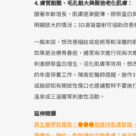
4. 膚質粗糙、毛孔粗大與鬆弛老化肌膚：
隨著年齡增長，肌膚逐漸變薄，膠原蛋白
明顯放大的情況；3D凍凝雷射可協助改善
一般來說，想改善細紋或痘疤等較深層的
如果是治療青春痘，通常兩次進行完兩次
刺激膠原蛋白增生、活化肌膚等效用，想
的年度保養工作。陳南宏醫師提醒，施作
或臉部如有開放性傷口也建議暫時不要施
溫泉或三溫暖等刺激性活動。
延伸閱讀
再生醫學新趨勢！●●●是維持肌膚緊緻
嘴邊肉、皺紋、鬆弛讓你容貌焦慮？墨菲