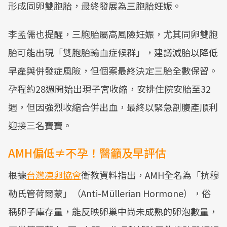
形成同卵雙胞胎，最終發展為三胞胎妊娠。
李孟儒也提醒，三胞胎屬高風險妊娠，尤其同卵雙胞
胎可能出現「雙胞胎輸血症候群」，建議減胎以降低
早產與併發症風險，但個案最終決定三胎全數保留。
孕程約28週開始出現子宮收縮，安排住院安胎至32
週，但因強烈收縮合併出血，最終以緊急剖腹產順利
迎接三名寶寶。
AMH偏低≠不孕！醫籲及早評估
根據
台灣凍卵協會
衛教資料指出，AMH全名為「抗穆
勒氏管荷爾蒙」（Anti-Müllerian Hormone），俗
稱卵子庫存量，能反映卵巢中尚未成熟的卵泡數量，