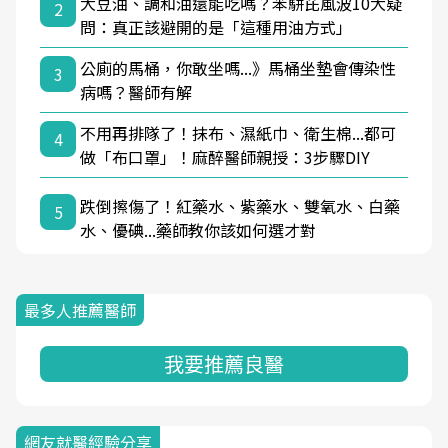
大豆油、調和油還能吃嗎？苯駢芘風波10大疑
2
問：真正該避開的是「這種用油方式」
公廁的馬桶，你敢坐嗎...》馬桶坐墊會傳染性
3
病嗎？醫師有解
不用再排隊了！抹布、濕紙巾、衛生棉...都可
4
做「布口罩」！麻醉醫師親授：3步驟DIY
跌倒擦傷了！紅藥水、紫藥水、雙氧水、白藥
5
水、優碘...藥師教你該如何選才對
最多人推薦醫師
我要推薦良醫
網友就醫經驗分享