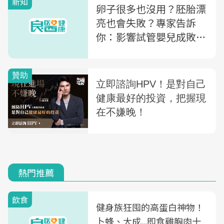
新知
卵子很多也沒用？胚胎漂
亮也會失敗？專家告訴
你：影響試管嬰兒成敗的
3大關鍵是...
熱門推薦
飲食
健身族狂囤的高蛋白神物！
卜蜂、大成...即食雞胸肉十