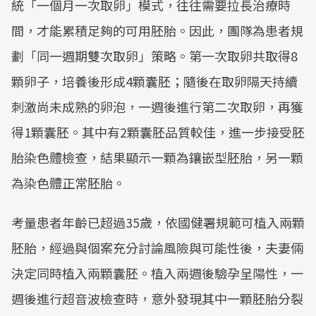
統「一個月一次取卵」模式，往往需要拉長治療時
間，才能累積足夠的可用胚胎。因此，團隊為患者規
劃「同一週期雙次取卵」策略。第一次取卵共取得8
顆卵子，培養後形成4顆囊胚；隨後在取卵隔天持續
刺激尚未成熟的卵泡，一週後進行第二次取卵，再獲
得1顆囊胚。其中有2顆囊胚品質較佳，進一步接受胚
胎染色體檢查，結果顯示一顆為鑲嵌型胚胎，另一顆
為染色體正常胚胎。
考量患者年齡已超過35歲，依國健署規範可植入兩顆
胚胎，經過與個案充分討論風險與可能性後，夫妻倆
決定同時植入兩顆囊胚。植入兩週後驗孕呈陽性，一
週後進行超音波檢查時，意外發現其中一顆胚胎分裂