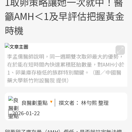
1取卵策略讓她一次就中！醫
籲AMH＜1及早評估把握黃金
時機
李孟儒醫師說明，同一週期雙次取卵最大的優勢，
在於能在短時間內快速累積胚胎數量，對AMH小於
1、卵巢庫存極低的族群特別關鍵。（圖／中國醫
藥大學新竹附設醫院 提供）
良醫劃重點
撰文者：
林勻熙 整理
2026-01-22
卵巢卵子庫存量（AMH）偏低，是否就註定無法懷