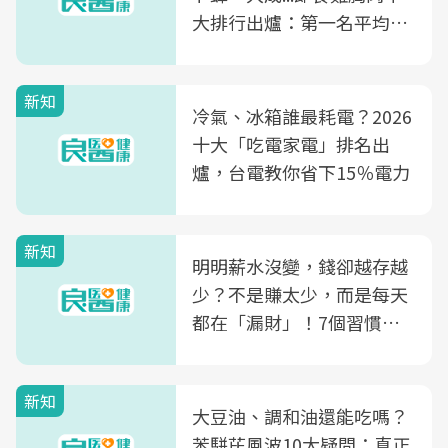
大排行出爐：第一名平均一
片不到50元
新知
冷氣、冰箱誰最耗電？2026
十大「吃電家電」排名出
爐，台電教你省下15％電力
新知
明明薪水沒變，錢卻越存越
少？不是賺太少，而是每天
都在「漏財」！7個習慣一
次看
新知
大豆油、調和油還能吃嗎？
苯駢芘風波10大疑問：真正