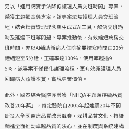
另以「運用精實手法降低護理人員交班時間」專案，
Mute
榮獲主題類金獎肯定。該專案聚焦護理人員交班流
程，結合精實管理理念與生成式AI工具，解決交班耗
時及延遲下班等問題。專案推動後，有效縮短病房交
班時間，亦以AI輔助新病人住院摘要撰寫時間由20分
鐘縮短至5分鐘，正確率達100%，使用率超過9
5%，該專案不僅優化護理流程，更有效讓護理人員
回歸病人照護本質，實現專業價值。
此外，國泰綜合醫院亦榮獲「NHQA主題類持續品質
改善20年獎」，肯定醫院自2005年起連續20年不間
斷投入全國醫療品質改善競賽，深耕品質文化、持續
精進全面推動卓越品質的決心，並在制度與系統建構