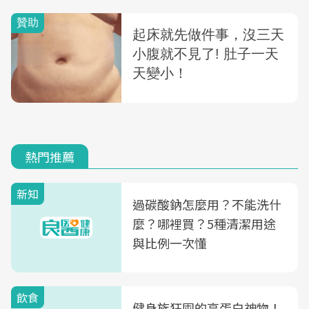
熱門推薦
新知
過碳酸鈉怎麼用？不能洗什
麼？哪裡買？5種清潔用途
與比例一次懂
飲食
健身族狂囤的高蛋白神物！