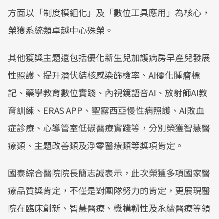
方面以「制度模組化」及「數位工具應用」為核心，
榮獲系統類卓越中心殊榮。
其他獲獎主題還包括優化新生兒加護病房早產兒發展
性照護、提升潛伏結核感染篩檢率、AI優化腫瘤標
記、藥學教育數位實踐、內視鏡語音AI、放射師AI教
育訓練、ERAS APP、聖露西亞慢性病照護、AI敗血
症診療、心導管室低碳醫療實踐等，分別榮獲智慧醫
療類、主題改善類及淨零醫療類等獎項肯定。
國泰綜合醫院院長簡志誠表示，此次榮獲多項國家醫
療品質獎肯定，不僅是對團隊努力的肯定，更展現醫
院在臨床創新、智慧醫療、機構韌性及永續醫療等領