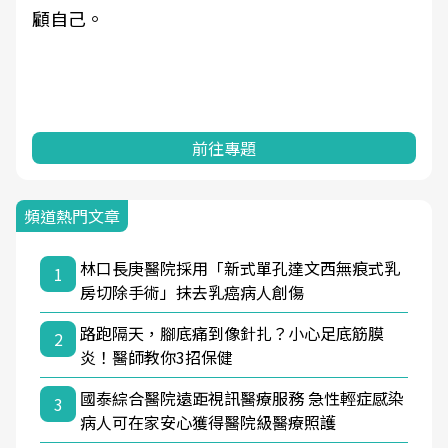
耕健康篩檢之於台灣民眾健康的關鍵角色，並透
過問卷調查、數據分析進行全年度報導。邀請您
一起成為台灣健康促進的推手之一！
前往專題
頻道熱門文章
林口長庚醫院採用「新式單孔達文西無痕式乳
1
房切除手術」抹去乳癌病人創傷
路跑隔天，腳底痛到像針扎？小心足底筋膜
2
炎！醫師教你3招保健
國泰綜合醫院遠距視訊醫療服務 急性輕症感染
3
病人可在家安心獲得醫院級醫療照護