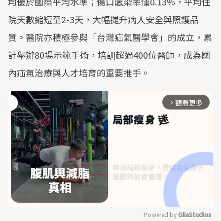
均優於國際平均水準；傷口感染率僅0.13%，平均住
院天數縮短至2-3天，大幅提升病人安全與照護品
質。醫院亦積極參與「台灣疝氣醫學會」的成立，累
計舉辦80場示範手術，培訓超過400位醫師，成為國
內疝氣治療與人才培育的重要推手。
觀看更多
arrow_forward_ios
Powered by 
GliaStudios