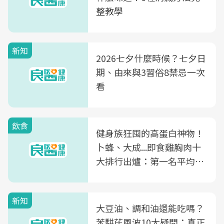
整教學
新知
2026七夕什麼時候？七夕日
期、由來與3習俗8禁忌一次
看
飲食
健身族狂囤的高蛋白神物！
卜蜂、大成...即食雞胸肉十
大排行出爐：第一名平均一
片不到50元
新知
大豆油、調和油還能吃嗎？
苯駢芘風波10大疑問：真正