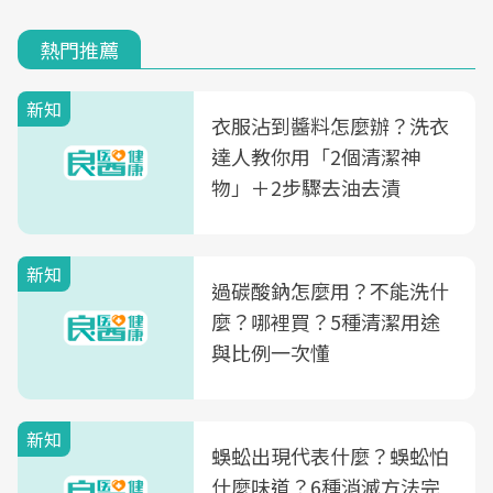
熱門推薦
新知
衣服沾到醬料怎麼辦？洗衣
達人教你用「2個清潔神
物」＋2步驟去油去漬
新知
過碳酸鈉怎麼用？不能洗什
麼？哪裡買？5種清潔用途
與比例一次懂
新知
蜈蚣出現代表什麼？蜈蚣怕
什麼味道？6種消滅方法完