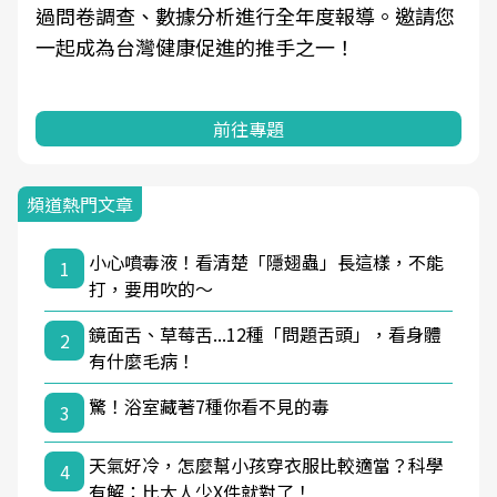
過問卷調查、數據分析進行全年度報導。邀請您
一起成為台灣健康促進的推手之一！
前往專題
頻道熱門文章
小心噴毒液！看清楚「隱翅蟲」長這樣，不能
1
打，要用吹的～
鏡面舌、草莓舌...12種「問題舌頭」，看身體
2
有什麼毛病！
驚！浴室藏著7種你看不見的毒
3
天氣好冷，怎麼幫小孩穿衣服比較適當？科學
4
有解：比大人少X件就對了！