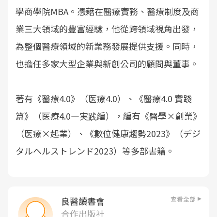
學商學院MBA。憑藉在醫療實務、醫療制度及商
業三大領域的豐富經驗，他從跨領域視角出發，
為整個醫療領域的新業務發展提供支援。同時，
也擔任多家大型企業與新創公司的顧問與董事。
著有《醫療4.0》（医療4.0）、《醫療4.0 實踐
篇》（医療4.0―実践編），編有《醫學×創業》
（医療×起業）、《數位健康趨勢2023》（デジ
タルヘルストレンド2023）等多部書籍。
查看全部
良醫讀書會
合作出版社