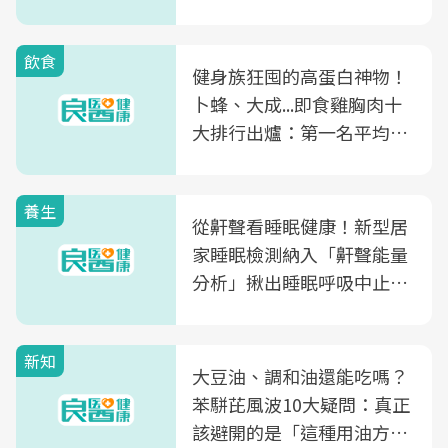
飲食
健身族狂囤的高蛋白神物！
卜蜂、大成...即食雞胸肉十
大排行出爐：第一名平均一
片不到50元
養生
從鼾聲看睡眠健康！新型居
家睡眠檢測納入「鼾聲能量
分析」揪出睡眠呼吸中止症
風險
新知
大豆油、調和油還能吃嗎？
苯駢芘風波10大疑問：真正
該避開的是「這種用油方