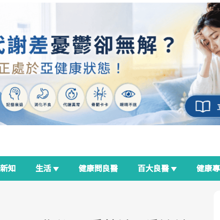
新知
生活
健康問良醫
百大良醫
健康
良醫生活祭
我與健康韌性的距離