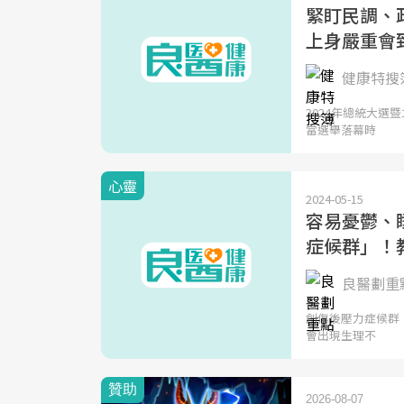
緊盯民調、
上身嚴重會
健康特搜簿
2024年總統大
當選舉落幕時
心靈
2024-05-15
容易憂鬱、
症候群」！
良醫劃重點
創傷後壓力症候群
會出現生理不