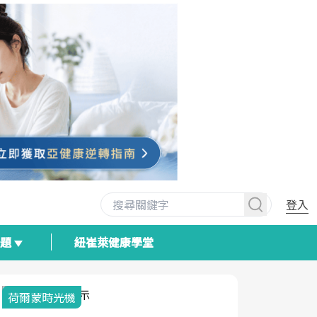
登入
專題
紐崔萊健康學堂
荷爾蒙時光機
2025健檢