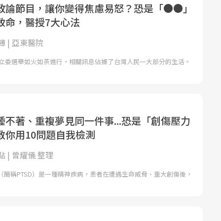
政論節目，讓你變得焦慮易怒？恐是「●●」
致命，醫授7大心法
 | 亞東醫院
選暨立委選舉如火如荼進行，相關訊息佔據了台灣人民一大部分的生活。
睡不著、重複夢見同一件事...恐是「創傷壓力
教你用10問題自我檢測
 | 曾耀儀 整理
（簡稱PTSD）是一種精神疾病，患者在遭遇生命威脅、重大創傷後，