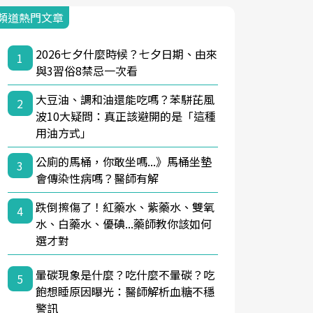
頻道熱門文章
2026七夕什麼時候？七夕日期、由來
1
與3習俗8禁忌一次看
大豆油、調和油還能吃嗎？苯駢芘風
2
波10大疑問：真正該避開的是「這種
用油方式」
公廁的馬桶，你敢坐嗎...》馬桶坐墊
3
會傳染性病嗎？醫師有解
跌倒擦傷了！紅藥水、紫藥水、雙氧
4
水、白藥水、優碘...藥師教你該如何
選才對
暈碳現象是什麼？吃什麼不暈碳？吃
5
飽想睡原因曝光：醫師解析血糖不穩
警訊