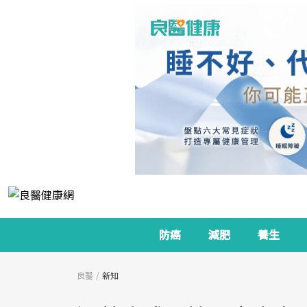
防癌
減肥
養生
良醫
新知