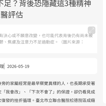
不足？背後恐隱藏這3種精神
就醫評估
有決心或不願意改變，也可能代表背後仍有尚未被
鬱、焦慮及注意力不足過動症。（圖片來源：
面對超高齡社會的浪潮，台灣正在快速
2025年，就到良醫生活祭體驗「一站式
良醫健康網從「換季的身體變化」出
邁向「健康照護」的新時代。隨著國家
健康新生活」，從講座、體驗到運動，
發，透過醫學觀點與日常感受的對話，
政策如「健康台灣推動委員會」與「長
全面啟動你的健康革命！
建立對亞健康的認知，進而引導實際的
照3.0」的推進，「預防醫學」已成全民
改善行動。
整理
2026-05-19
關注的核心議題。然而，健檢不只是醫
療院所的服務，更是民眾了解自身健康
身旁的家屬經常是最早察覺異樣的人，也長期承受著
狀況、啟動健康管理的重要起點。
次「我會改」、「下次不會了」的保證，卻仍看見成
前往專題
前往專題
前往專題
次復發的挫折循環。臺北市立聯合醫院松德院區成癮