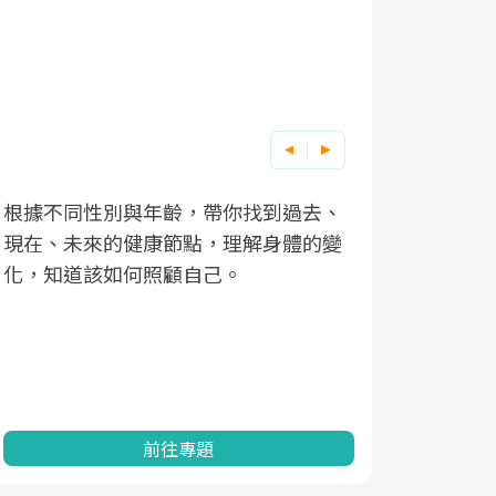
根據不同性別與年齡，帶你找到過去、
因應超高齡
現在、未來的健康節點，理解身體的變
「2025
化，知道該如何照顧自己。
康促進為目
民眾健康的
查、數據分
一起成為台
前往專題