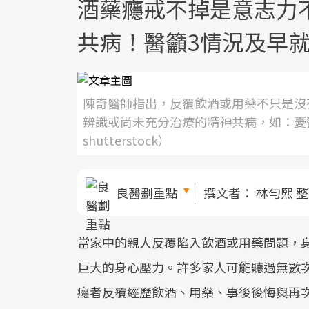
酒藥癮戒不掉是意志力
共病！醫籲3情況及早
陳奇醫師指出，反覆飲酒或用藥不只是沒
辨識或尚未充分治療的精神共病，如：憂
shutterstock）
良醫劃重點
撰文者：
林勻熙 
當家中的親人反覆陷入飲酒或用藥問題，
巨大的身心壓力。許多家人可能聽過無數
癮者反覆經歷飲酒、用藥、事後後悔與再