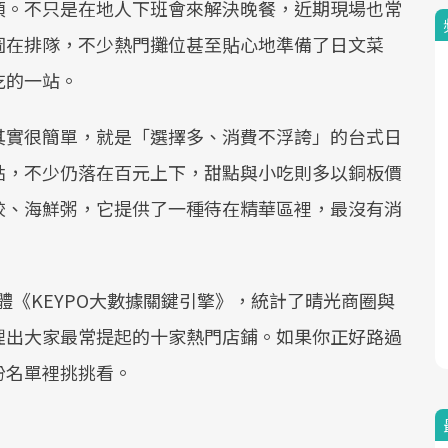
項。不只是在地人下班會來解決晚餐，近期現場也常
圖在排隊，不少熱門攤位甚至貼心地準備了日文菜
吃的一站。
其實很簡單，就是「選擇多、消費不浮誇」的台式日
點，不少仍落在百元上下，甜點與小吃則多以銅板價
餃、海鮮粥，它提供了一種待在精華區裡，最沒有消
析軟體《KEYPO大數據關鍵引擎》，統計了晴光商圈與
理出大家最常提起的十家熱門店鋪。如果你正好路過
份名單裡挑挑看。