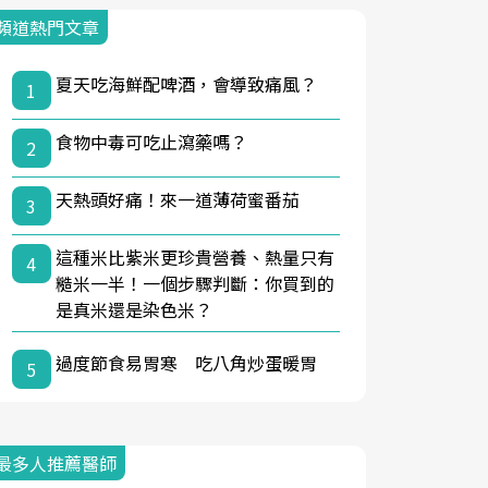
頻道熱門文章
夏天吃海鮮配啤酒，會導致痛風？
1
食物中毒可吃止瀉藥嗎？
2
天熱頭好痛！來一道薄荷蜜番茄
3
這種米比紫米更珍貴營養、熱量只有
4
糙米一半！一個步驟判斷：你買到的
是真米還是染色米？
過度節食易胃寒 吃八角炒蛋暖胃
5
最多人推薦醫師