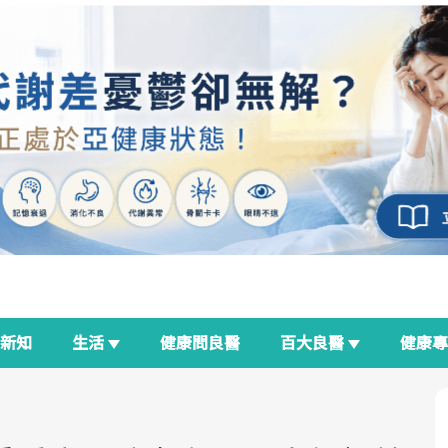
新知
生活
健康問良醫
百大良醫
健康
良醫生活祭
我與健康韌性的距離