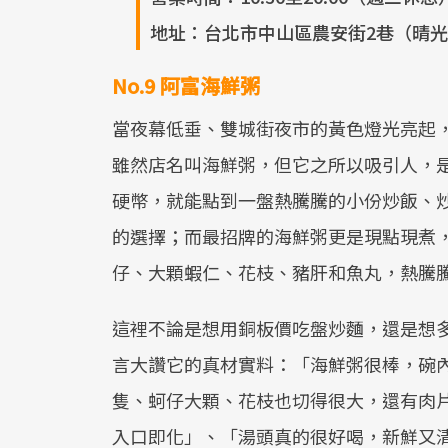
地址：台北市中山區農安街2巷（晴光
No.9 阿富海鮮粥
當夜幕低垂、雙城街夜市的黃色燈光亮起
雖然店名叫海鮮粥，但它之所以吸引人，是
硬幣，就能點到一盤熱騰騰的小份炒飯、
的選擇；而最招牌的海鮮粥更是現點現煮
仔、大顆蝦仁、花枝、豬肝和魚丸，熱騰
這裡不論是想用銅板價吃盤炒麵，還是想
言大讚它的真材實料：「海鮮粥很棒，碗
隻、蚵仔大顆、花枝也切得很大，還有肉
入口即化」、「湯頭真的很好喝，新鮮又