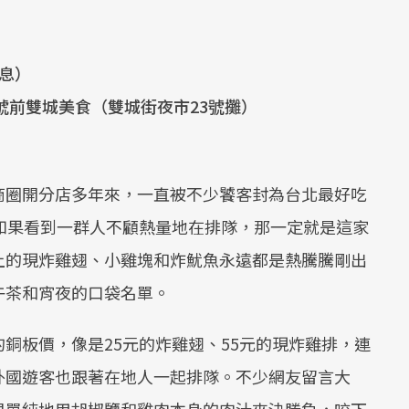
休息）
號前雙城美食（雙城街夜市23號攤）
商圈開分店多年來，一直被不少饕客封為台北最好吃
如果看到一群人不顧熱量地在排隊，那一定就是這家
上的現炸雞翅、小雞塊和炸魷魚永遠都是熱騰騰剛出
午茶和宵夜的口袋名單。
銅板價，像是25元的炸雞翅、55元的現炸雞排，連
外國遊客也跟著在地人一起排隊。不少網友留言大
很單純地用胡椒鹽和雞肉本身的肉汁來決勝負，咬下