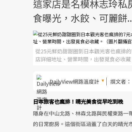
這家店是名模林志玲私
食曝光，水餃、可麗餅..
從25元鮮奶甜甜圈到日本觀光客也瘋排
店詳細地址、營業時間，出發覓食必收藏
DailyView網路溫度計
撰文者
日本旅客也瘋排！晴光美食從早吃到晚
隱身在中山北路、林森北路與民權東路一
的日常廚房。這個街區涵蓋了白天的晴光