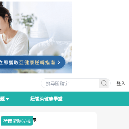
登入
專題
紐崔萊健康學堂
荷爾蒙時光機
2025健檢