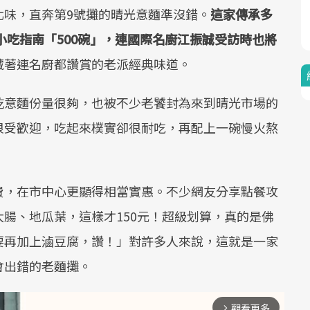
北味，直奔第9號攤的晴光意麵準沒錯。
這家傳承多
小吃指南「500碗」，連國際名廚江振誠受訪時也將
藏著連名廚都讚賞的老派經典味道。
乾意麵份量很夠，也被不少老饕封為來到晴光市場的
很受歡迎，吃起來樸實卻很耐吃，再配上一碗慢火熬
費，在市中心更顯得相當實惠。不少網友分享點餐攻
腸、地瓜葉，這樣才150元！超級划算，真的是佛
要再加上滷豆腐，讚！」對許多人來說，這就是一家
會出錯的老麵攤。
觀看更多
arrow_forward_ios