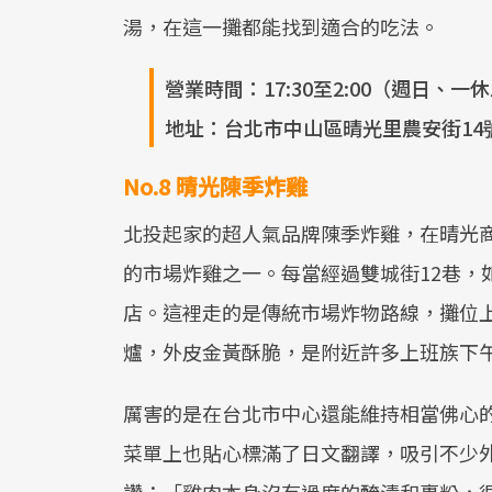
湯，在這一攤都能找到適合的吃法。
營業時間：17:30至2:00（週日、一
地址：台北市中山區晴光里農安街14
No.8 晴光陳季炸雞
北投起家的超人氣品牌陳季炸雞，在晴光
的市場炸雞之一。每當經過雙城街12巷，
店。這裡走的是傳統市場炸物路線，攤位
爐，外皮金黃酥脆，是附近許多上班族下
厲害的是在台北市中心還能維持相當佛心的
菜單上也貼心標滿了日文翻譯，吸引不少
讚：「雞肉本身沒有過度的醃漬和裹粉，