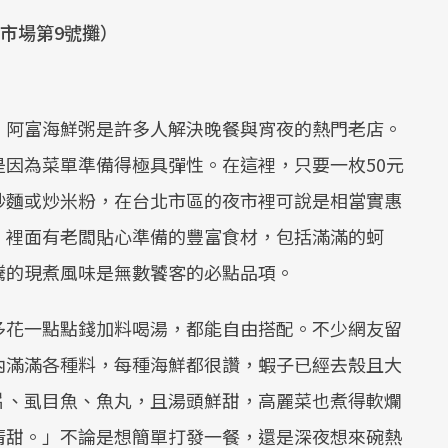
Mute
市場第9號攤）
，阿富海鮮粥是許多人解決晚餐與宵夜的熱門老店。
因為菜單準備得極具彈性。在這裡，只要一枚50元
炒麵或炒米粉，在台北市區的夜市裡可說是相當實惠
，裡面有老闆貼心準備的豐富食材，包括滿滿的蚵
騰的現煮風味是無數饕客的必點品項。
多花一點點錢加料喝湯，都能自由搭配。不少網友留
內滿滿各種料，每種海鮮都很讚，蝦子已經去殼且大
片、虱目魚、魚丸，且湯頭鮮甜，高麗菜也煮得軟爛
清甜。」不論是想簡單打發一餐，還是深夜想來碗熱