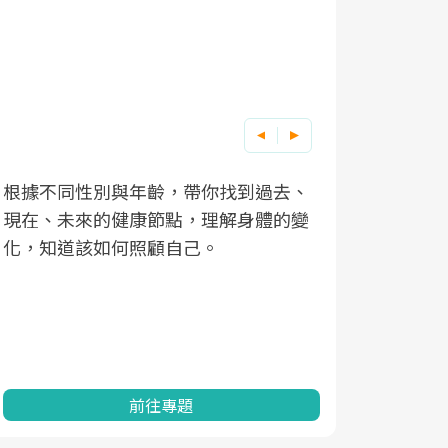
根據不同性別與年齡，帶你找到過去、
因應超高齡
現在、未來的健康節點，理解身體的變
「2025
化，知道該如何照顧自己。
康促進為目
民眾健康的
查、數據分
一起成為台
前往專題