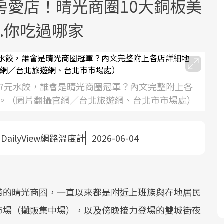
房愛店！晴光商圈10大銅板美
.你吃過哪家
的7元水餃，誰會是晴光商圈冠軍？內文完整附上各
面對超高齡社會的浪潮，台灣正在快速
2025年，就到良醫生活祭體驗「一站式
良醫健康網從「換季的身體變化」出
。（圖片翻攝官網／台北旅遊網、台北市市場處）
邁向「健康照護」的新時代。隨著國家
健康新生活」，從講座、體驗到運動，
發，透過醫學觀點與日常感受的對話，
政策如「健康台灣推動委員會」與「長
全面啟動你的健康革命！
建立對亞健康的認知，進而引導實際的
照3.0」的推進，「預防醫學」已成全民
改善行動。
：
DailyView網路溫度計
2026-06-04
關注的核心議題。然而，健檢不只是醫
療院所的服務，更是民眾了解自身健康
狀況、啟動健康管理的重要起點。
帶的晴光商圈，一直以來都是附近上班族與在地居民
前往專題
前往專題
前往專題
市場（攤販集中場），以及傍晚接力登場的雙城街夜