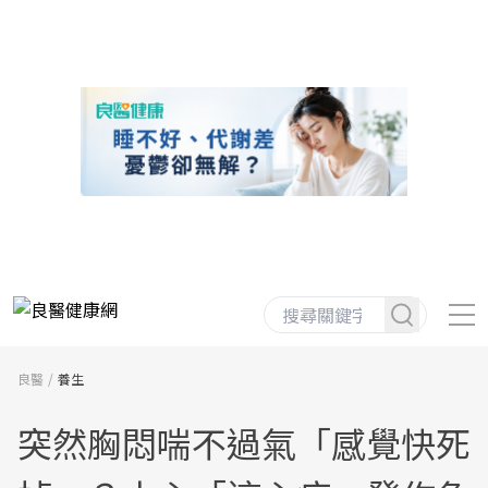
良醫
養生
突然胸悶喘不過氣「感覺快死