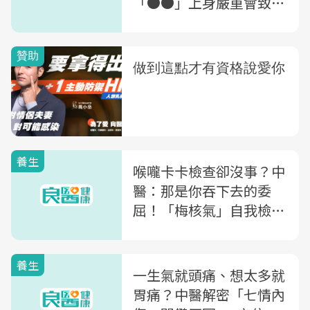
「●●」上身嚴重會致
命，醫授7大心法
養生
喉嚨卡卡檢查卻沒事？中
醫：那是你吞下去的委
屈！「梅核氣」自我檢測
7中3要注意了
養生
一生氣就頭痛、想太多就
胃痛？中醫解密「七情內