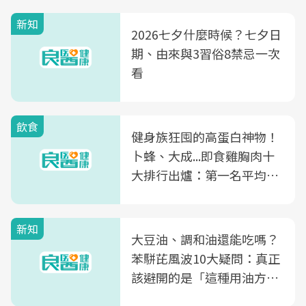
新知
2026七夕什麼時候？七夕日
期、由來與3習俗8禁忌一次
看
飲食
健身族狂囤的高蛋白神物！
卜蜂、大成...即食雞胸肉十
大排行出爐：第一名平均一
片不到50元
新知
大豆油、調和油還能吃嗎？
苯駢芘風波10大疑問：真正
該避開的是「這種用油方
式」