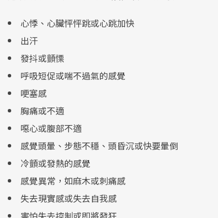
心悸、心臟怦怦跳或心跳加快
出汗
發抖或顫慄
呼吸短促或喘不過氣的感覺
哽塞感
胸痛或不適
噁心或腹部不適
感覺頭暈、步態不穩、頭昏沉或快要暈倒
冷顫或發熱的感覺
感覺異常，如麻木或刺痛感
失去現實感或失去自我感
害怕失去控制或即將發狂