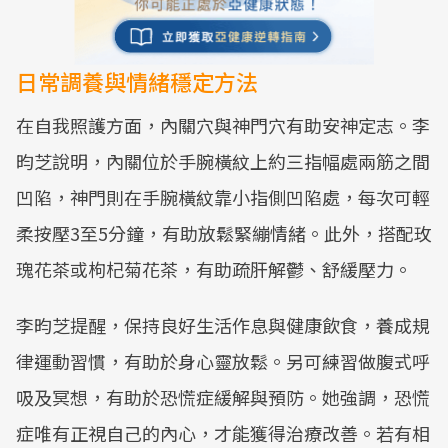
日常調養與情緒穩定方法
在自我照護方面，內關穴與神門穴有助安神定志。李
昀芝說明，內關位於手腕橫紋上約三指幅處兩筋之間
凹陷，神門則在手腕橫紋靠小指側凹陷處，每次可輕
柔按壓3至5分鐘，有助放鬆緊繃情緒。此外，搭配玫
瑰花茶或枸杞菊花茶，有助疏肝解鬱、舒緩壓力。
李昀芝提醒，保持良好生活作息與健康飲食，養成規
律運動習慣，有助於身心靈放鬆。另可練習做腹式呼
吸及冥想，有助於恐慌症緩解與預防。她強調，恐慌
症唯有正視自己的內心，才能獲得治療改善。若有相