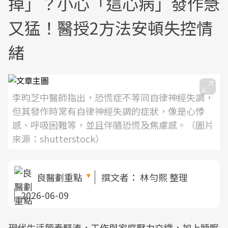
掉」？小心「這心病」發作急
又猛！醫授2方法安頓失控情
緒
李昀芝中醫師指出，恐慌症不等同自律神經失調，
但其發作時常有自律神經失調的症狀，像是心悸
感、呼吸困難等，並且伴隨恐慌及焦慮感。（圖片
來源：shutterstock）
良醫劃重點
撰文者：
林勻熙 整理
2026-06-09
現代生活節奏緊湊，工作與家庭壓力交織，加上睡眠