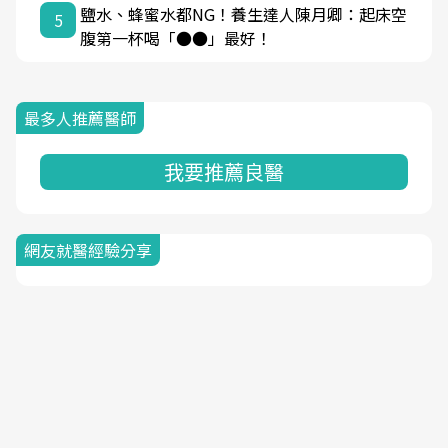
鹽水、蜂蜜水都NG！養生達人陳月卿：起床空
5
腹第一杯喝「●●」最好！
最多人推薦醫師
我要推薦良醫
網友就醫經驗分享