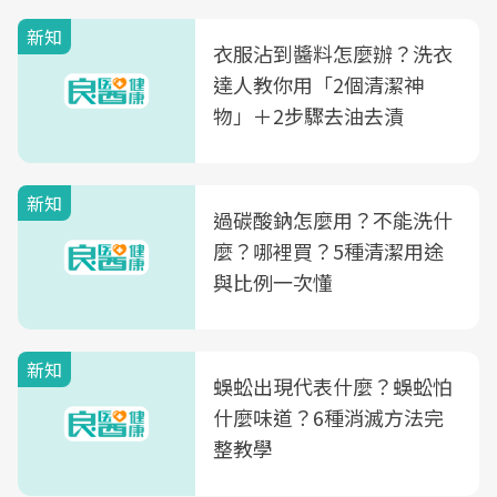
新知
衣服沾到醬料怎麼辦？洗衣
達人教你用「2個清潔神
物」＋2步驟去油去漬
新知
過碳酸鈉怎麼用？不能洗什
麼？哪裡買？5種清潔用途
與比例一次懂
新知
蜈蚣出現代表什麼？蜈蚣怕
什麼味道？6種消滅方法完
整教學