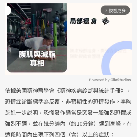
觀看更多
arrow_forward_ios
Powered by 
GliaStudios
依據美國精神醫學會《精神疾病診斷與統計手冊》，
Mute
恐慌症診斷標準為反覆、非預期性的恐慌發作。李昀
芝進一步說明，恐慌發作通常是突發一股強烈恐懼或
強烈不適，並在幾分鐘內（約10分鐘）達到高峰，在
這段時間內出現下列四個（含）以上的症狀：