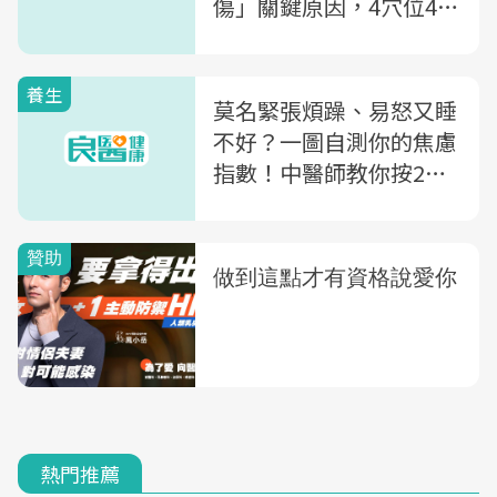
傷」關鍵原因，4穴位4茶
飲助情緒平穩
養生
莫名緊張煩躁、易怒又睡
不好？一圖自測你的焦慮
指數！中醫師教你按2穴
道助緩解
熱門推薦