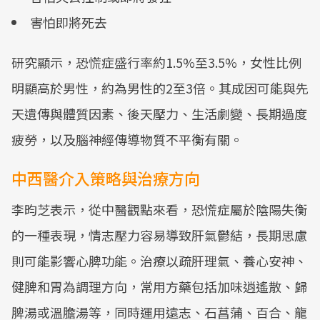
害怕即將死去
研究顯示，恐慌症盛行率約1.5%至3.5%，女性比例
明顯高於男性，約為男性的2至3倍。其成因可能與先
天遺傳與體質因素、後天壓力、生活劇變、長期過度
疲勞，以及腦神經傳導物質不平衡有關。
中西醫介入策略與治療方向
李昀芝表示，從中醫觀點來看，恐慌症屬於陰陽失衡
的一種表現，情志壓力容易導致肝氣鬱結，長期思慮
則可能影響心脾功能。治療以疏肝理氣、養心安神、
健脾和胃為調理方向，常用方藥包括加味逍遙散、歸
脾湯或溫膽湯等，同時運用遠志、石菖蒲、百合、龍