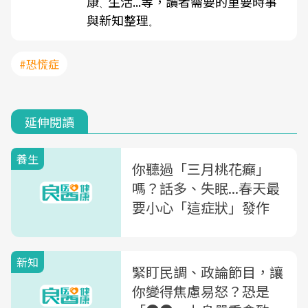
康
生活...等，讀者需要的重要時事
、
與新知整理
。
#恐慌症
延伸閱讀
養生
你聽過「三月桃花癲」
嗎？話多、失眠...春天最
要小心「這症狀」發作
新知
緊盯民調、政論節目，讓
你變得焦慮易怒？恐是