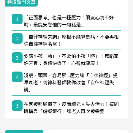
頻道熱門文章
「正面思考」也是一種壓力！朋友心情不好
1
時，最能安慰他的一句話是....
「自律神經失調」壓根不能算是病，不要再相
2
信自律神經名醫！
要讓小孩「動」，不要怕小孩「髒」！舞蹈家
3
許芳宜：身體快樂了，心智就健康！
淺眠、頭暈、容易累...壓力讓「自律神經」提
4
早衰老！精神科醫師教你改善「自律神經失
調」
在家被照顧慣了，反而讓老人失去活力！這間
5
機構靠「虛擬銀行」讓老人再次被需要