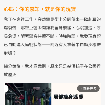
心態：你的感知，就是你的現實
我正在家裡工作，突然聽見街上公園傳來一陣刺耳的
爆裂聲。那聲巨響瞬間讓我全身緊繃，心跳加速、呼
吸急促。隨著聲音持續不斷、時強時弱，我發現身體
已自動進入備戰狀態——附近有人拿著半自動步槍掃
射嗎？
幾分鐘後，我才意識到，原來只是幾個孩子在公園裡
放煙火。
觀看更多
arrow_forward_ios