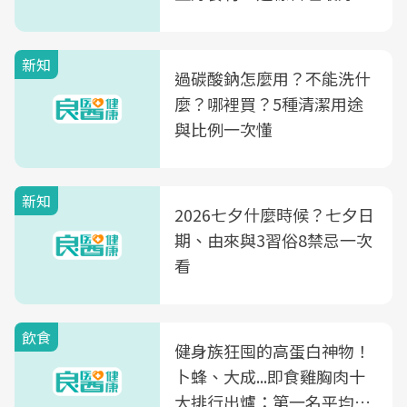
新知
過碳酸鈉怎麼用？不能洗什
麼？哪裡買？5種清潔用途
與比例一次懂
新知
2026七夕什麼時候？七夕日
期、由來與3習俗8禁忌一次
看
飲食
健身族狂囤的高蛋白神物！
卜蜂、大成...即食雞胸肉十
大排行出爐：第一名平均一