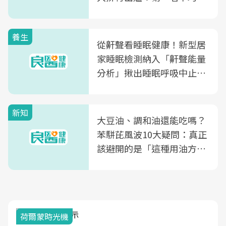
片不到50元
養生
從鼾聲看睡眠健康！新型居
家睡眠檢測納入「鼾聲能量
分析」揪出睡眠呼吸中止症
風險
新知
大豆油、調和油還能吃嗎？
苯駢芘風波10大疑問：真正
該避開的是「這種用油方
式」
荷爾蒙時光機