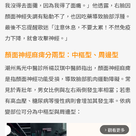
我沒得去面攤，因為我得了面癱。」他透露，右臉因
顏面神經失調有點動不了，也因吃藥導致臉部浮腫。
最後不忘提醒歌迷「注意休息，不要太累！不然免疫
力下降，就會攻擊神經。」
顏面神經麻痺分兩型：中樞型、周邊型
潮州馬光中醫診所楊苡琪中醫師指出，顏面神經麻痺
是指顏面神經功能受損，導致臉部肌肉運動障礙。常
見於青壯年，男女比例與左右兩側發生率相當；若患
有高血壓、糖尿病等慢性病則會增加其發生率。依病
變部位可分為中樞型與周邊型：
觀看更多
arrow_forward_ios