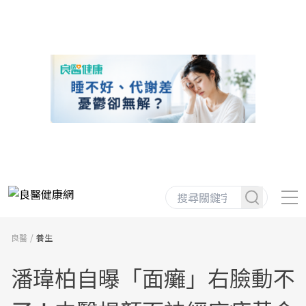
良醫
養生
潘瑋柏自曝「面癱」右臉動不