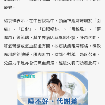
療效。
楊苡琪表示，在中醫觀點中，顏面神經麻痺屬於「面
癱」、「口僻」、「口眼喎斜」、「吊線風」、「歪
嘴風」等範疇，其主要病因與風邪外襲、肝風內動、
肝氣鬱結或氣血虧虛有關，挾痰挾瘀阻滯經絡，導致
面部經筋弛緩、肌肉無力，臉部不對稱。過度勞累、
免疫力不足亦會使氣血瘀滯、經脈失養而誘發此病。