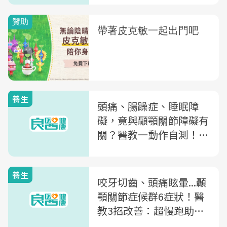
治療期
養生
頭痛、腸躁症、睡眠障
礙，竟與顳顎關節障礙有
關？醫教一動作自測！中
醫無痛徒手療法助緩解
養生
咬牙切齒、頭痛眩暈...顳
顎關節症候群6症狀！醫
教3招改善：超慢跑助舒
緩壓力改善症狀