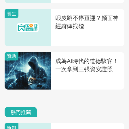
養生
眼皮跳不停噩運？顏面神
經麻痺找碴
熱門推薦
新知