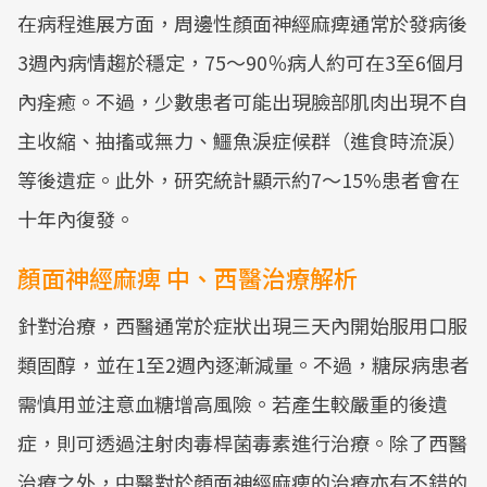
在病程進展方面，周邊性顏面神經麻痺通常於發病後
3週內病情趨於穩定，75～90％病人約可在3至6個月
內痊癒。不過，少數患者可能出現臉部肌肉出現不自
主收縮、抽搐或無力、鱷魚淚症候群（進食時流淚）
等後遺症。此外，研究統計顯示約7～15%患者會在
十年內復發。
顏面神經麻痺 中、西醫治療解析
針對治療，西醫通常於症狀出現三天內開始服用口服
類固醇，並在1至2週內逐漸減量。不過，糖尿病患者
需慎用並注意血糖增高風險。若產生較嚴重的後遺
症，則可透過注射肉毒桿菌毒素進行治療。除了西醫
治療之外，中醫對於顏面神經麻痺的治療亦有不錯的