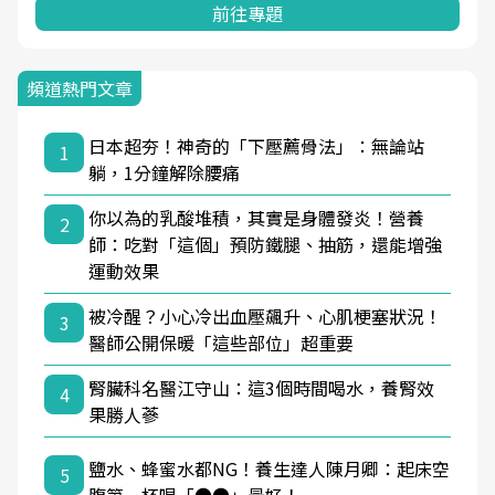
前往專題
頻道熱門文章
日本超夯！神奇的「下壓薦骨法」：無論站
1
躺，1分鐘解除腰痛
你以為的乳酸堆積，其實是身體發炎！營養
2
師：吃對「這個」預防鐵腿、抽筋，還能增強
運動效果
被冷醒？小心冷出血壓飆升、心肌梗塞狀況！
3
醫師公開保暖「這些部位」超重要
腎臟科名醫江守山：這3個時間喝水，養腎效
4
果勝人蔘
鹽水、蜂蜜水都NG！養生達人陳月卿：起床空
5