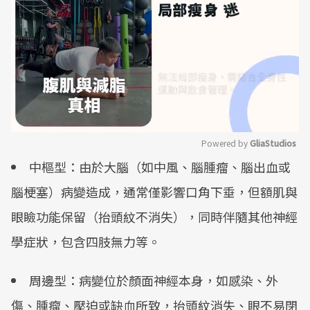
Powered by 
GliaStudios
中樞型：由於大腦（如中風、腦腫瘤、腦出血或
Mute
腦梗塞）病變造成，通常僅影響口角下垂，但額肌與
眼瞼功能保留（抬頭紋不消失），同時伴隨其他神經
學症狀，包含四肢無力等。
周邊型：病變位於顏面神經本身，如感染、外
傷、腫瘤、壓迫或缺血所致，抬頭紋消失、眼不易閉