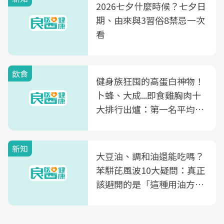
2026七夕什麼時候？七夕日
期、由來與3習俗8禁忌一次
看
飲食
健身族狂囤的高蛋白神物！
卜蜂、大成...即食雞胸肉十
大排行出爐：第一名平均一
片不到50元
新知
大豆油、調和油還能吃嗎？
苯駢芘風波10大疑問：真正
該避開的是「這種用油方
式」