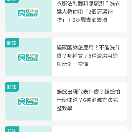
衣服沾到醬料怎麼辦？洗衣
達人教你用「2個清潔神
物」＋2步驟去油去漬
新知
過碳酸鈉怎麼用？不能洗什
麼？哪裡買？5種清潔用途
與比例一次懂
新知
蜈蚣出現代表什麼？蜈蚣怕
什麼味道？6種消滅方法完
整教學
新知