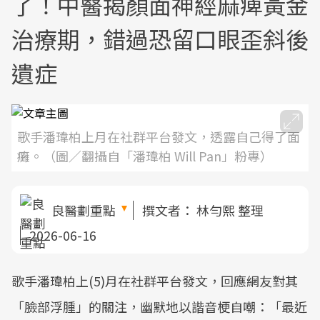
了！中醫揭顏面神經麻痺黃金
治療期，錯過恐留口眼歪斜後
遺症
歌手潘瑋柏上月在社群平台發文，透露自己得了面
癱。（圖／翻攝自「潘瑋柏 Will Pan」粉專 ）
良醫劃重點
撰文者：
林勻熙 整理
2026-06-16
歌手潘瑋柏上(5)月在社群平台發文，回應網友對其
「臉部浮腫」的關注，幽默地以諧音梗自嘲：「最近