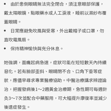
由於患側眼睛無法完全閉合，須注意眼部保護，
戴太陽眼鏡，點眼藥水或人工淚液，睡前以濕紗布覆
蓋眼睛。
日常應避免吹風與受寒，外出戴帽子或口罩，勿
直吹電風扇。
保持精神愉快與充分休息。
她強調，面癱起病急速，症狀可能在短短數天內持續
惡化。若有臉部歪斜、眼睛閉不合、口角下垂等症
狀，應儘早尋求專業醫療協助。中醫治療講求辨證論
治，把握發病後1～2週黃金治療期，急性期可每週針
灸3～7次並配合中藥服用，可大幅提升康復率並減少
後遺症發生。