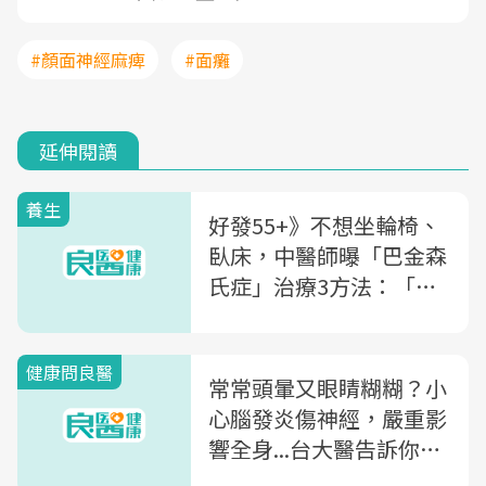
#顏面神經麻痺
#面癱
延伸閱讀
養生
好發55+》不想坐輪椅、
臥床，中醫師曝「巴金森
氏症」治療3方法：「這
療法」助延緩肌肉僵硬和
顫抖症狀
健康問良醫
常常頭暈又眼睛糊糊？小
心腦發炎傷神經，嚴重影
響全身...台大醫告訴你
「多發性硬化症」的黃金