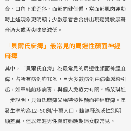
合、口角下垂歪斜、面部向健側偏，當面部肌肉運動
時上述現象更明顯；少數患者會合併出現聽覺敏感聲
音過大或舌尖味覺減低。
「貝爾氏麻痺」最常見的周邊性顏面神經
麻痺
其中，「貝爾氏麻痺」為最常見的周邊性顏面神經麻
痺，占所有病例約70%，且大多數病例由病毒感染引
起，如單純皰疹病毒，與個人免疫力有關。楊苡琪進
一步說明，貝爾氏麻痺又稱特發性顏面神經麻痺。年
發生率約為12–50例/十萬人口，雖無種族或性別明
顯差異，但以年輕男性與妊娠晚期婦女較常見。