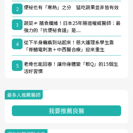
便祕也有「寒熱」之分 猛吃蔬果並非皆有效
2
蔬菜≠ 膳食纖維！日本25年腸道權威醫師：最
3
強力的「抗便祕食譜」是....
從下半身癱瘓到站起來！慈大護理系學生靠
4
「脊髓電刺激＋中西醫合療」迎來重生
老骨也能回春！讓你身體變「軟Q」的15個生
5
活好習慣
最多人推薦醫師
我要推薦良醫