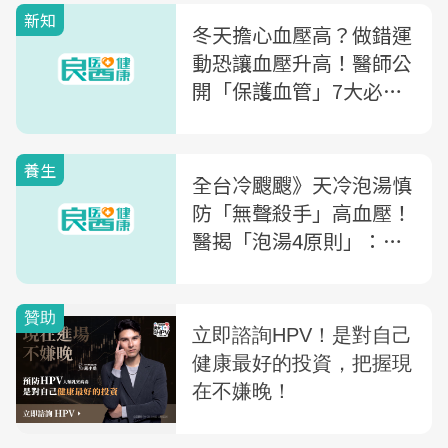
新知
冬天擔心血壓高？做錯運
動恐讓血壓升高！醫師公
開「保護血管」7大必知
關鍵：原來運動要做「這
種」
養生
全台冷颼颼》天冷泡湯慎
防「無聲殺手」高血壓！
醫揭「泡湯4原則」：最
長不可泡超過●●分鐘