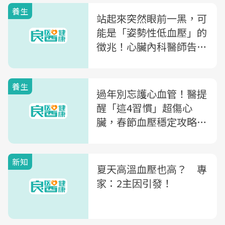
養生
站起來突然眼前一黑，可
能是「姿勢性低血壓」的
徵兆！心臟內科醫師告訴
你「低血壓」何時該注意
養生
過年別忘護心血管！醫提
醒「這4習慣」超傷心
臟，春節血壓穩定攻略一
次教
新知
夏天高溫血壓也高？ 專
家：2主因引發！