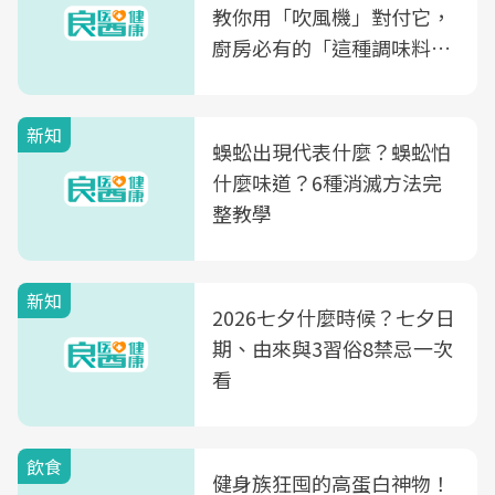
教你用「吹風機」對付它，
廚房必有的「這種調味料」
竟是蒼蠅剋星～
新知
蜈蚣出現代表什麼？蜈蚣怕
什麼味道？6種消滅方法完
整教學
新知
2026七夕什麼時候？七夕日
期、由來與3習俗8禁忌一次
看
飲食
健身族狂囤的高蛋白神物！