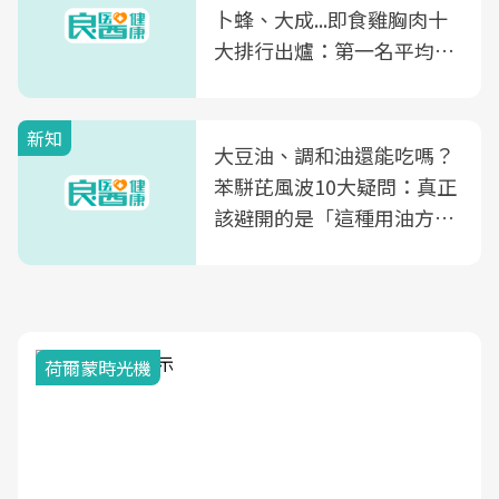
卜蜂、大成...即食雞胸肉十
大排行出爐：第一名平均一
片不到50元
新知
大豆油、調和油還能吃嗎？
苯駢芘風波10大疑問：真正
該避開的是「這種用油方
式」
荷爾蒙時光機