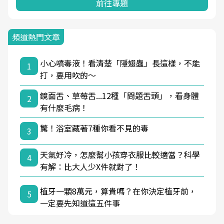
前往專題
頻道熱門文章
小心噴毒液！看清楚「隱翅蟲」長這樣，不能
1
打，要用吹的～
鏡面舌、草莓舌...12種「問題舌頭」，看身體
2
有什麼毛病！
驚！浴室藏著7種你看不見的毒
3
天氣好冷，怎麼幫小孩穿衣服比較適當？科學
4
有解：比大人少X件就對了！
植牙一顆8萬元，算貴嗎？在你決定植牙前，
5
一定要先知道這五件事