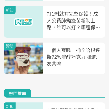
新知
打1劑就有完整保護！成
人公費肺鏈疫苗新制上
路，誰可以打？哪種保護
力高？QA總整理
熱門推薦
新知