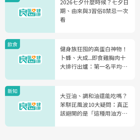
2026七夕什麼時候？七夕日
期、由來與3習俗8禁忌一次
看
飲食
健身族狂囤的高蛋白神物！
卜蜂、大成...即食雞胸肉十
大排行出爐：第一名平均一
片不到50元
新知
大豆油、調和油還能吃嗎？
苯駢芘風波10大疑問：真正
該避開的是「這種用油方
式」