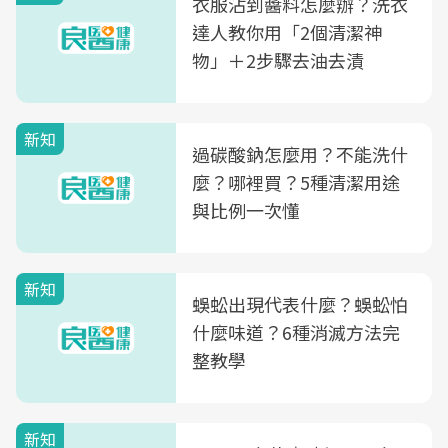
衣服沾到醬料怎麼辦？洗衣
達人教你用「2個清潔神
物」＋2步驟去油去漬
新知
過碳酸鈉怎麼用？不能洗什
麼？哪裡買？5種清潔用途
與比例一次懂
新知
蜈蚣出現代表什麼？蜈蚣怕
什麼味道？6種消滅方法完
整教學
新知