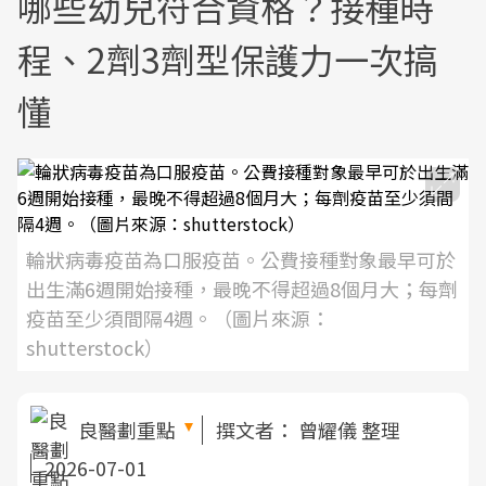
哪些幼兒符合資格？接種時
程、2劑3劑型保護力一次搞
懂
輪狀病毒疫苗為口服疫苗。公費接種對象最早可於
出生滿6週開始接種，最晚不得超過8個月大；每劑
疫苗至少須間隔4週。（圖片來源：
shutterstock）
良醫劃重點
撰文者：
曾耀儀 整理
2026-07-01