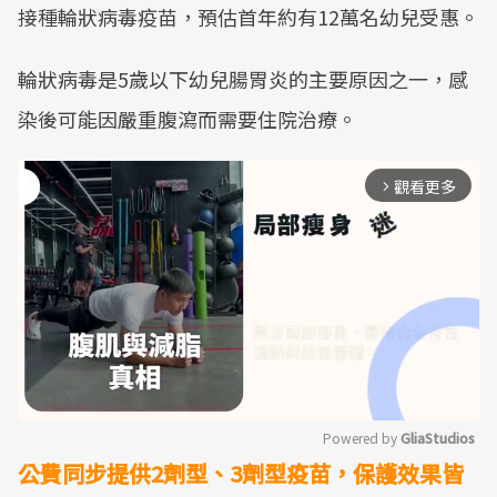
接種輪狀病毒疫苗，預估首年約有12萬名幼兒受惠。
輪狀病毒是5歲以下幼兒腸胃炎的主要原因之一，感
染後可能因嚴重腹瀉而需要住院治療。
觀看更多
arrow_forward_ios
Powered by 
GliaStudios
公費同步提供2劑型、3劑型疫苗，保護效果皆
Mute