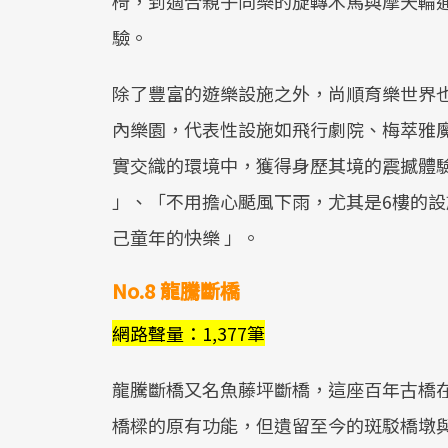
椅，到適合親子同樂的旋轉木馬與摩天輪
驗。
除了豐富的遊樂設施之外，尚順育樂世界
內樂園，代表性設施如飛行劇院、梅萃雅
實交織的環境中，獲得身歷其境的震撼體
」、「不用擔心颳風下雨，尤其是6樓的設
己童年的快樂 」。
No.8 龍騰斷橋
網路聲量：1,377筆
龍騰斷橋又名魚藤坪斷橋，這座百年古橋在
橋樑的原有功能，但遺留至今的斑駁橋墩