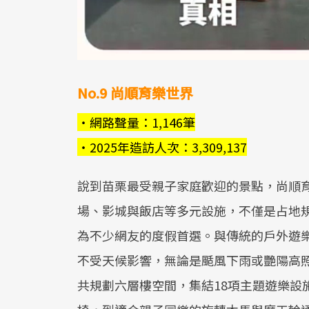
No.9 尚順育樂世界
・網路聲量：1,146筆
・2025年造訪人次：3,309,137
說到苗栗最受親子家庭歡迎的景點，尚順
場、影城與飯店等多元設施，不僅是占地
為不少網友的度假首選。與傳統的戶外遊
不受天候影響，無論是颳風下雨或艷陽高
共規劃六層樓空間，集結18項主題遊樂設