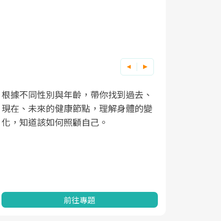
根據不同性別與年齡，帶你找到過去、
因應超高齡
現在、未來的健康節點，理解身體的變
「2025
化，知道該如何照顧自己。
康促進為目
民眾健康的
查、數據分
一起成為台
前往專題