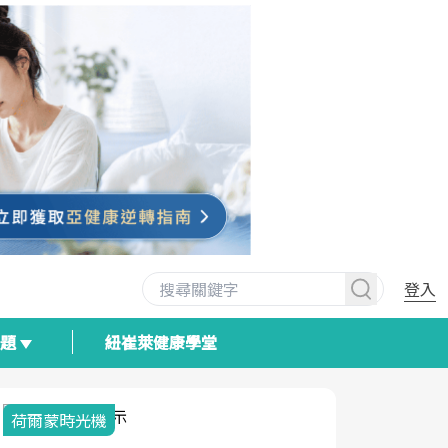
登入
專題
紐崔萊健康學堂
荷爾蒙時光機
2025健檢