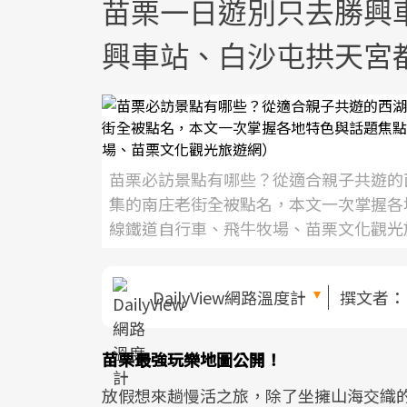
苗栗一日遊別只去勝興
興車站、白沙屯拱天宮
苗栗必訪景點有哪些？從適合親子共遊的
集的南庄老街全被點名，本文一次掌握各
線鐵道自行車、飛牛牧場、苗栗文化觀光
DailyView網路溫度計
撰文者
苗栗最強玩樂地圖公開！
放假想來趟慢活之旅，除了坐擁山海交織