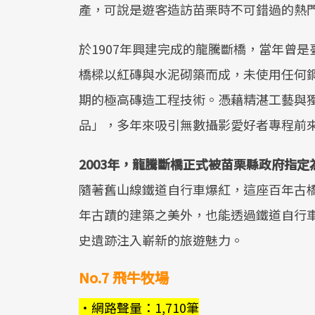
產，可說是遊客造訪苗栗時不可錯過的熱
於1907年興建完成的龍騰斷橋，當年曾
橋樑以紅磚與水泥砌築而成，未使用任何
期的極高磚造工程技術。憑藉精湛工藝與
品」，多年來吸引無數攝影愛好者專程前
2003年，龍騰斷橋正式被苗栗縣政府指定
隨著舊山線鐵道自行車爆紅，這座百年古橋
年古蹟的建築之美外，也能透過鐵道自行
史遺跡注入嶄新的旅遊魅力。
No.7 ​飛牛牧場
・網路聲量：1,710筆