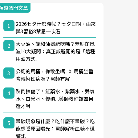
頻道熱門文章
2026七夕什麼時候？七夕日期、由來
1
與3習俗8禁忌一次看
大豆油、調和油還能吃嗎？苯駢芘風
2
波10大疑問：真正該避開的是「這種
用油方式」
公廁的馬桶，你敢坐嗎...》馬桶坐墊
3
會傳染性病嗎？醫師有解
跌倒擦傷了！紅藥水、紫藥水、雙氧
4
水、白藥水、優碘...藥師教你該如何
選才對
暈碳現象是什麼？吃什麼不暈碳？吃
5
飽想睡原因曝光：醫師解析血糖不穩
警訊