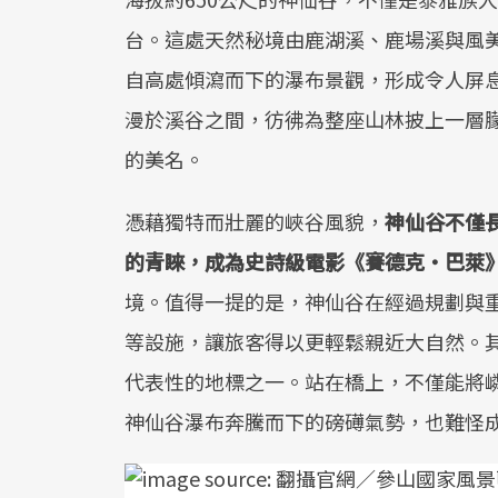
台。這處天然秘境由鹿湖溪、鹿場溪與風
自高處傾瀉而下的瀑布景觀，形成令人屏
漫於溪谷之間，彷彿為整座山林披上一層
的美名。
憑藉獨特而壯麗的峽谷風貌，
神仙谷不僅
的青睞，成為史詩級電影《賽德克・巴萊
境。值得一提的是，神仙谷在經過規劃與
等設施，讓旅客得以更輕鬆親近大自然。其
代表性的地標之一。站在橋上，不僅能將
神仙谷瀑布奔騰而下的磅礡氣勢，也難怪