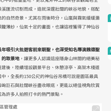
美溪匯流切割而成，造就深邃壯闊的峽谷地貌，搭配
息的自然奇景。尤其在雨後時分，山嵐與霧氣緩緩瀰
朦朧薄紗，仙氣十足的畫面，也讓這裡獲得了神仙谷
長年吸引大批遊客前來朝聖，也深受知名導演魏德聖
》的取景地
，讓更多人認識這座隱身山林間的絕美秘
重建後，陸續增設觀景平台、休憩涼亭、高架木棧道
中，全長約150公尺的神仙谷吊橋可說是園區最具
嶙峋巨石與壯闊峽谷盡收眼底，更能以絕佳視角欣賞
成為許多人拍照打卡的熱門景點。