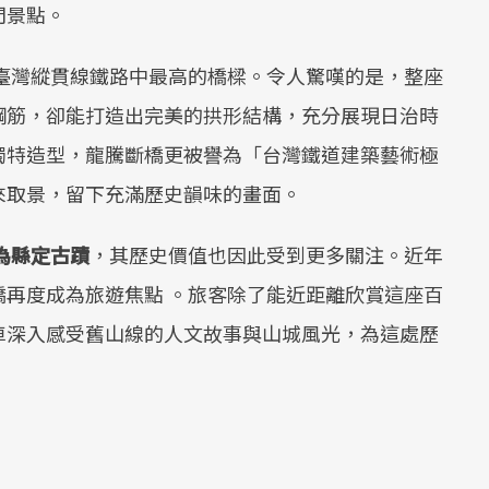
門景點。
是臺灣縱貫線鐵路中最高的橋樑。令人驚嘆的是，整座
鋼筋，卻能打造出完美的拱形結構，充分展現日治時
獨特造型，龍騰斷橋更被譽為「台灣鐵道建築藝術極
來取景，留下充滿歷史韻味的畫面。
為縣定古蹟
，其歷史價值也因此受到更多關注。近年
再度成為旅遊焦點 。旅客除了能近距離欣賞這座百
車深入感受舊山線的人文故事與山城風光，為這處歷