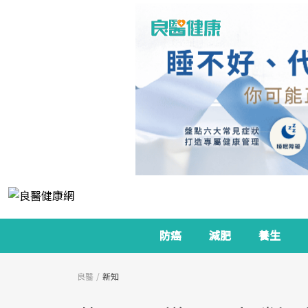
防癌
減肥
養生
良醫
新知