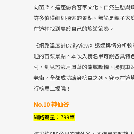
向苗栗。這座融合客家文化、自然生態與
許多值得細細探索的景點。無論是親子家
在這裡找到屬於自己的旅遊節奏。
《網路溫度計DailyView》透過輿情分
迎的苗栗景點。本次入榜名單可說各具特
村，到見證歲月風華的龍騰斷橋、勝興車
老街，全都成功躋身榜單之列。究竟在這
行榜馬上揭曉！
No.10 神仙谷
網路聲量：799筆
海拔約650公尺的神仙谷，不僅是泰雅族