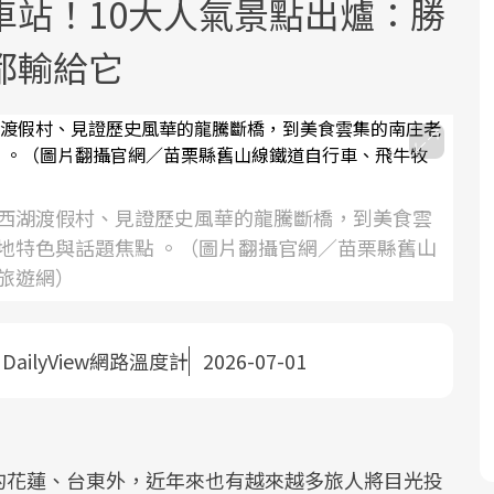
車站！10大人氣景點出爐：勝
都輸給它
面對超高齡社會的浪潮，台灣正在快速
2025年，就到良醫生活祭體驗「一站式
良醫健康網從「換季的身體變化」出
西湖渡假村、見證歷史風華的龍騰斷橋，到美食雲
邁向「健康照護」的新時代。隨著國家
健康新生活」，從講座、體驗到運動，
發，透過醫學觀點與日常感受的對話，
地特色與話題焦點 。（圖片翻攝官網／苗栗縣舊山
政策如「健康台灣推動委員會」與「長
全面啟動你的健康革命！
建立對亞健康的認知，進而引導實際的
旅遊網）
照3.0」的推進，「預防醫學」已成全民
改善行動。
關注的核心議題。然而，健檢不只是醫
：
DailyView網路溫度計
2026-07-01
療院所的服務，更是民眾了解自身健康
狀況、啟動健康管理的重要起點。
前往專題
前往專題
前往專題
的花蓮、台東外，近年來也有越來越多旅人將目光投