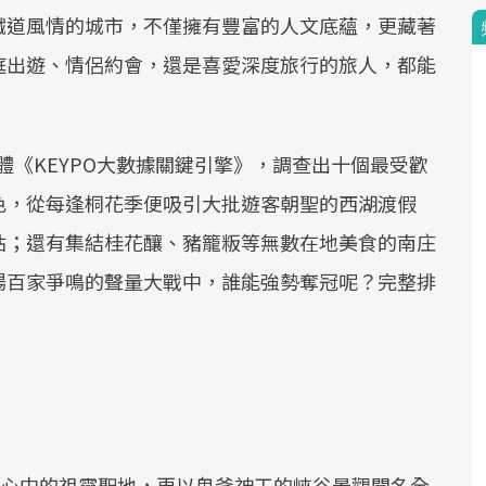
鐵道風情的城市，不僅擁有豐富的人文底蘊，更藏著
庭出遊、情侶約會，還是喜愛深度旅行的旅人，都能
析軟體《KEYPO大數據關鍵引擎》，調查出十個最受歡
色，從每逢桐花季便吸引大批遊客朝聖的西湖渡假
站；還有集結桂花釀、豬籠粄等無數在地美食的南庄
場百家爭鳴的聲量大戰中，誰能強勢奪冠呢？完整排
人心中的祖靈聖地，更以鬼斧神工的峽谷景觀聞名全