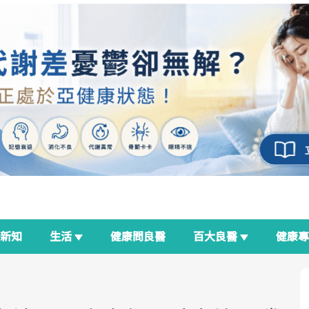
新知
生活
健康問良醫
百大良醫
健康
良醫生活祭
我與健康韌性的距離