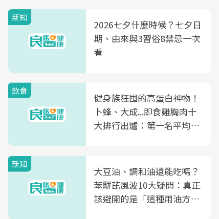
新知
2026七夕什麼時候？七夕日
期、由來與3習俗8禁忌一次
看
飲食
健身族狂囤的高蛋白神物！
卜蜂、大成...即食雞胸肉十
大排行出爐：第一名平均一
片不到50元
新知
大豆油、調和油還能吃嗎？
苯駢芘風波10大疑問：真正
該避開的是「這種用油方
式」