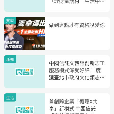
「理財童話村─生活中的
財商教育」特展7月1日登
場
新知
中國信託文薈館創新志工
服務模式深受好評 二度
獲臺北市政府文化類志工
評鑑優等獎之金融文史館
生活
首創跨企業「循環X共
享」新模式 中國信託