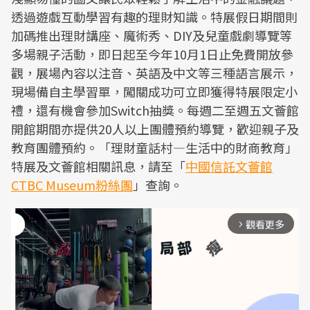
透過遊戲互動學習有趣的理財知識。特展假日期間則
加碼推出理財講座、魔術秀、DIY及兒童戲劇導覽等
多場親子活動，即日起至今年10月1日止免費開放參
觀，展場內容以注音、英語及中文等三種語言展示，
現場備自主學習單，闖關成功可立即獲得特展限定小
禮，還有機會參加Switch抽獎。每週二至週五文薈館
開館期間亦提供20人以上團體預約導覽，歡迎親子及
教育團體預約。「理財童話村—生活中的財商教育」
特展及文薈館相關訊息，請至「
中國信託文薈館
CTBC Museum粉絲團
」查詢。
觀看更多
arrow_forward_ios