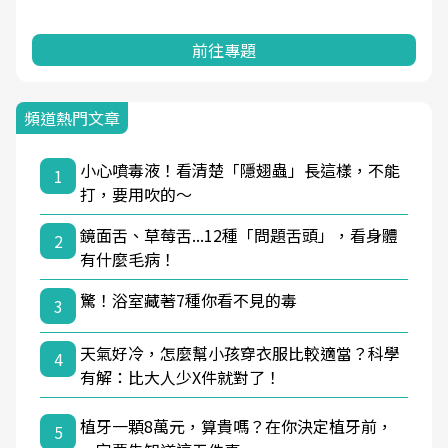
前往專題
頻道熱門文章
小心噴毒液！看清楚「隱翅蟲」長這樣，不能
1
打，要用吹的～
鏡面舌、草莓舌...12種「問題舌頭」，看身體
2
有什麼毛病！
驚！浴室藏著7種你看不見的毒
3
天氣好冷，怎麼幫小孩穿衣服比較適當？科學
4
有解：比大人少X件就對了！
植牙一顆8萬元，算貴嗎？在你決定植牙前，
5