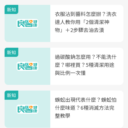
新知
衣服沾到醬料怎麼辦？洗衣
達人教你用「2個清潔神
物」＋2步驟去油去漬
新知
過碳酸鈉怎麼用？不能洗什
麼？哪裡買？5種清潔用途
與比例一次懂
新知
蜈蚣出現代表什麼？蜈蚣怕
什麼味道？6種消滅方法完
整教學