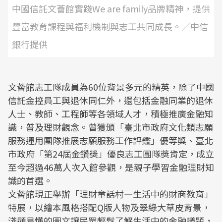
中國信託文薈館實踐We are family品牌精神，提供
豐富教育課程與福利機制與志工共同成長。／中信
銀行提供
文薈館志工隊成員為60位背景多元的精英，除了中國
信託金控員工與退休同仁外，還包括金融同業的退休
人士、教師、工程師等各領域人才，積極推廣金融知
識，普及理財觀念。曾獲頒「臺北市政府文化類志願
服務運用團隊推展志願服務工作評鑑」優等獎、臺北
市政府「第24屆金鑽獎」優良志工團隊獎肯定，成立
至今超過46萬人次入館參觀，是親子學習金融理財知
識的首選。
文薈館現正舉辦「理財童話村—生活中的財商教育」
特展，以繪本風格搭配Q版人物及翠綠大草皮背景，
淺顯易懂的圖文讓民眾輕鬆了解生活中的金融議題，