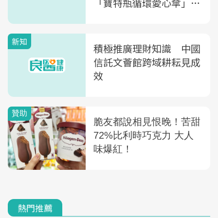
「寶特瓶循環愛心傘」免
費借還服務9月上線
新知
積極推廣理財知識 中國
信託文薈館跨域耕耘見成
效
熱門推薦